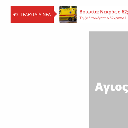
Βοιωτία: Νεκρός ο 62
ΤΕΛΕΥΤΑΊΑ ΝΈΑ
Τη ζωή του έχασε ο 62χρονος Ι..
Εφυγε από τη ζωή η 
Εκοιμήθη η μοναχή Ευπραξία (Κ
Νέο εργατικό δυστύχ
Τη ζωή του έχασε ένας 59χρονος 
Αγιος