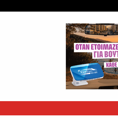
εκόρ τα EBITDA το εξάμηνο
υψηλές επιδόσεις κατά...
 ετών η Βίκυ Σωκρ. Γερασίμου
.