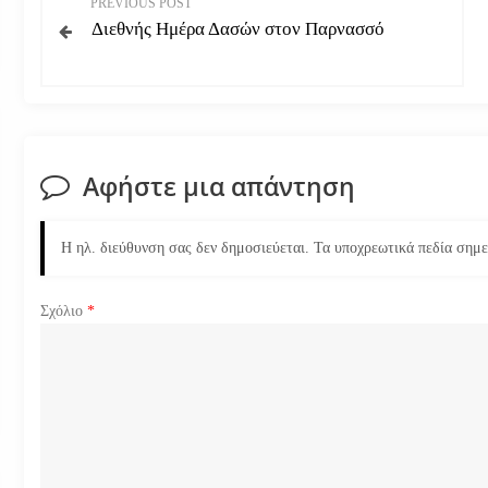
PREVIOUS POST
Διεθνής Ημέρα Δασών στον Παρνασσό
λ
ο
ή
Αφήστε μια απάντηση
γ
η
Η ηλ. διεύθυνση σας δεν δημοσιεύεται.
Τα υποχρεωτικά πεδία σημ
σ
Σχόλιο
*
η
ά
ρ