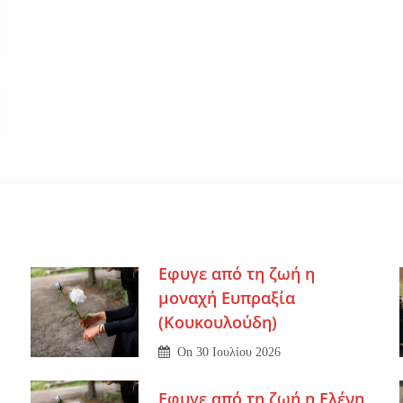
Εφυγε από τη ζωή η
μοναχή Ευπραξία
(Κουκουλούδη)
On
30 Ιουλίου 2026
Εφυγε από τη ζωή η Ελένη