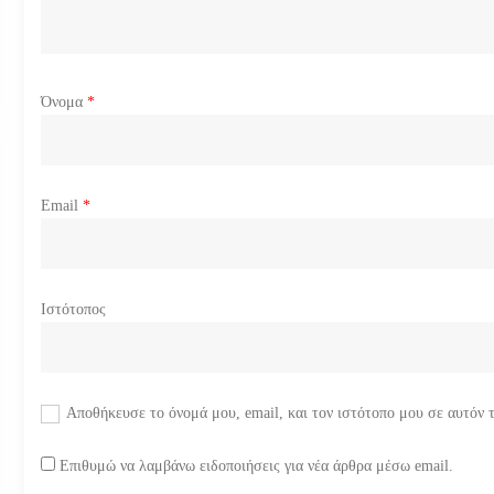
θ
ρ
ω
Όνομα
*
ν
Email
*
Ιστότοπος
Αποθήκευσε το όνομά μου, email, και τον ιστότοπο μου σε αυτόν 
Επιθυμώ να λαμβάνω ειδοποιήσεις για νέα άρθρα μέσω email.