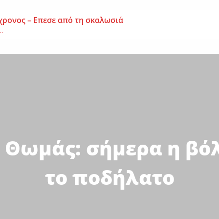
χρονος – Επεσε από τη σκαλωσιά
..
μοναχή Ευπραξία (Κουκουλούδη)
ουκουλούδη), σε ηλικία...
ημα-Νεκρός 59χρονος πατέρας τριών παιδιών
εργάτης,...
 Θωμάς: σήμερα η βό
το ποδήλατο