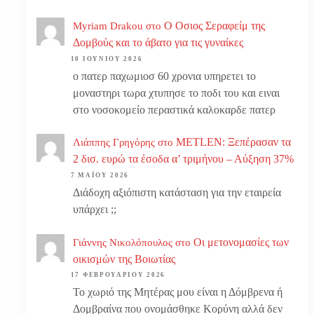
Ο Οσιος Σεραφείμ της
Myriam Drakou
στο
Δομβούς και το άβατο για τις γυναίκες
10 ΙΟΥΝΊΟΥ 2026
ο πατερ παχωμιοσ 60 χρονια υπηρετει το
μοναστηρι τωρα χτυπησε το ποδι του και ειναι
στο νοσοκομείο περαστικά καλοκαρδε πατερ
METLEN: Ξεπέρασαν τα
Λιάππης Γρηγόρης
στο
2 δισ. ευρώ τα έσοδα α’ τριμήνου – Αύξηση 37%
7 ΜΑΪ́ΟΥ 2026
Διάδοχη αξιόπιστη κατάσταση για την εταιρεία
υπάρχει ;;
Οι μετονομασίες των
Γιάννης Νικολόπουλος
στο
οικισμών της Βοιωτίας
17 ΦΕΒΡΟΥΑΡΊΟΥ 2026
Το χωριό της Μητέρας μου είναι η Δόμβρενα ή
Δομβραίνα που ονομάσθηκε Κορύνη αλλά δεν