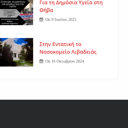
Για τη Δημόσια Υγεία στη
Θήβα
On
9 Ιουλίου 2025
Στην Εντατική το
Νοσοκομείο Λιβαδειάς
On
16 Οκτωβρίου 2024