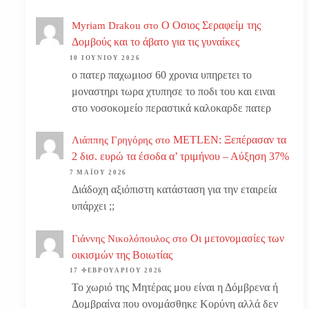
Ο Οσιος Σεραφείμ της
Myriam Drakou
στο
Δομβούς και το άβατο για τις γυναίκες
10 ΙΟΥΝΊΟΥ 2026
ο πατερ παχωμιοσ 60 χρονια υπηρετει το
μοναστηρι τωρα χτυπησε το ποδι του και ειναι
στο νοσοκομείο περαστικά καλοκαρδε πατερ
METLEN: Ξεπέρασαν τα
Λιάππης Γρηγόρης
στο
2 δισ. ευρώ τα έσοδα α’ τριμήνου – Αύξηση 37%
7 ΜΑΪ́ΟΥ 2026
Διάδοχη αξιόπιστη κατάσταση για την εταιρεία
υπάρχει ;;
Οι μετονομασίες των
Γιάννης Νικολόπουλος
στο
οικισμών της Βοιωτίας
17 ΦΕΒΡΟΥΑΡΊΟΥ 2026
Το χωριό της Μητέρας μου είναι η Δόμβρενα ή
Δομβραίνα που ονομάσθηκε Κορύνη αλλά δεν