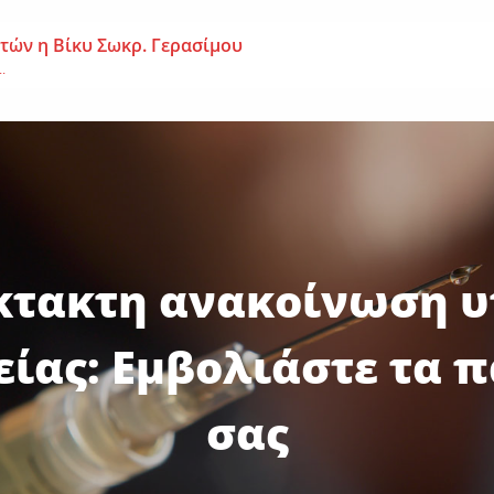
 ετών η Βίκυ Σωκρ. Γερασίμου
.
χρονος – Επεσε από τη σκαλωσιά
..
μοναχή Ευπραξία (Κουκουλούδη)
ουκουλούδη), σε ηλικία...
κτακτη ανακοίνωση υ
είας: Εμβολιάστε τα π
σας