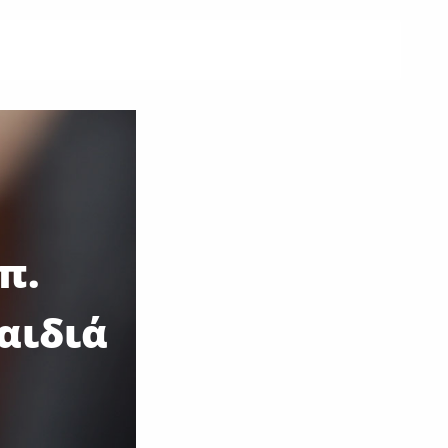
π.
αιδιά