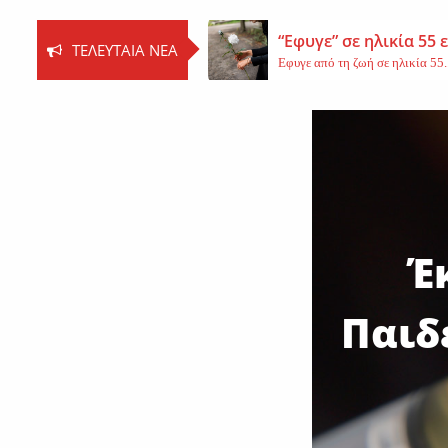
“Εφυγε” σε ηλικία 55
ΤΕΛΕΥΤΑΊΑ ΝΈΑ
Εφυγε από τη ζωή σε ηλικία 55..
Βοιωτία: Νεκρός ο 62
Τη ζωή του έχασε ο 62χρονος Ι..
Εφυγε από τη ζωή η 
Εκοιμήθη η μοναχή Ευπραξία (Κ
Έ
Παιδ