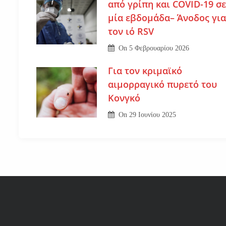
από γρίπη και COVID-19 σε
μία εβδομάδα– Άνοδος για
τον ιό RSV
On
5 Φεβρουαρίου 2026
Για τον κριμαϊκό
αιμορραγικό πυρετό του
Κονγκό
On
29 Ιουνίου 2025