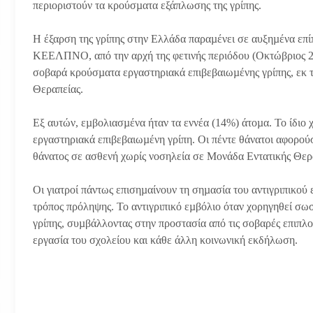
περιοριστούν τα κρούσµατα εξάπλωσης της γρίπης.
Η έξαρση της γρίπης στην Ελλάδα παραµένει σε αυξηµένα επί
ΚΕΕΛΠΝΟ, από την αρχή της φετινής περιόδου (Οκτώβριος 20
σοβαρά κρούσµατα εργαστηριακά επιβεβαιωµένης γρίπης, εκ 
Θεραπείας.
Εξ αυτών, εµβολιασµένα ήταν τα εννέα (14%) άτοµα. Το ίδιο 
εργαστηριακά επιβεβαιωµένη γρίπη. Οι πέντε θάνατοι αφορο
θάνατος σε ασθενή χωρίς νοσηλεία σε Μονάδα Εντατικής Θερ
Οι γιατροί πάντως επισηµαίνουν τη σηµασία του αντιγριπικού 
τρόπος πρόληψης. Το αντιγριπικό εµβόλιο όταν χορηγηθεί σωσ
γρίπης, συµβάλλοντας στην προστασία από τις σοβαρές επιπλο
εργασία του σχολείου και κάθε άλλη κοινωνική εκδήλωση.