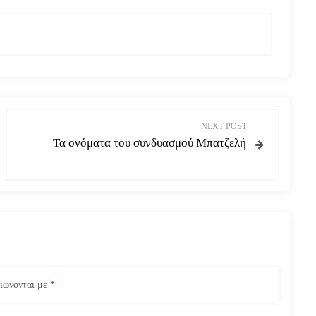
NEXT POST
Τα ονόματα του συνδυασμού Μπατζελή
ειώνονται με
*