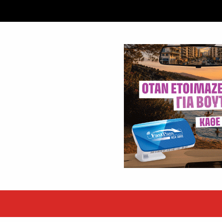
ταξύ δύο ανδρών στο κέντρο της Θήβας
 βράδυ της Πέμπτης,...
εκόρ τα EBITDA το εξάμηνο
υψηλές επιδόσεις κατά...