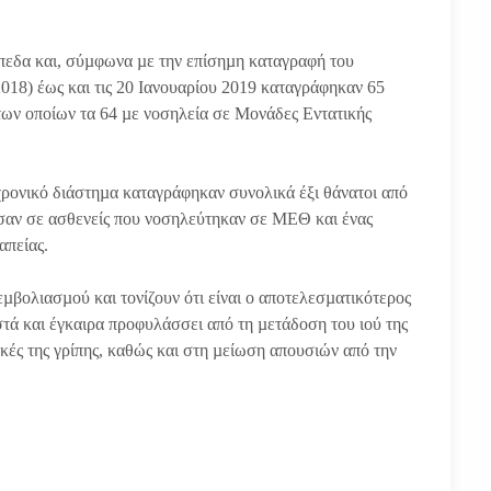
πεδα και, σύµφωνα µε την επίσηµη καταγραφή του
18) έως και τις 20 Ιανουαρίου 2019 καταγράφηκαν 65
των οποίων τα 64 µε νοσηλεία σε Μονάδες Εντατικής
χρονικό διάστηµα καταγράφηκαν συνολικά έξι θάνατοι από
ύσαν σε ασθενείς που νοσηλεύτηκαν σε ΜΕΘ και ένας
απείας.
εµβολιασµού και τονίζουν ότι είναι ο αποτελεσµατικότερος
τά και έγκαιρα προφυλάσσει από τη µετάδοση του ιού της
κές της γρίπης, καθώς και στη µείωση απουσιών από την