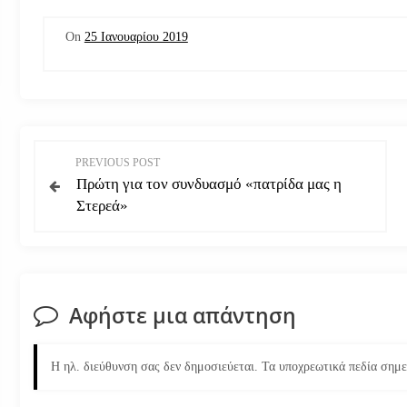
On
25 Ιανουαρίου 2019
Π
PREVIOUS POST
Πρώτη για τον συνδυασμό «πατρίδα μας η
λ
Στερεά»
ο
ή
Αφήστε μια απάντηση
γ
η
Η ηλ. διεύθυνση σας δεν δημοσιεύεται.
Τα υποχρεωτικά πεδία σημ
σ