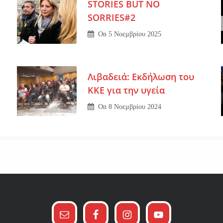
STORIES BUT NO
SORRIES#2
On
5 Νοεμβρίου 2025
Λιβαδειά: Εκδήλωση του
ΚΚΕ για την υγεία
On
8 Νοεμβρίου 2024