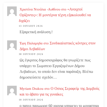
«Ανοιχτοί
Χριστίνα Ντούλια -Αυθίνου
στο
Ορίζοντες»: Η μοντέρνα τέχνη εξακολουθεί να
διχάζει
13 ΙΟΥΛΊΟΥ 2026
Εξαιρετική ανάλυση.!
Συνδικαλιστικές κόντρες στον
Έφη Παλαμηδα
στο
Δήμο Λεβαδέων
30 ΙΟΥΝΊΟΥ 2026
Ως έγκριτος δημοσιογράφος θα γνωρίζετε πως
υπάρχει το Σωματειο Εργαζομένων Δήμου
Λεβαδεων, το οποίο δεν είναι παράταξη. Βλέπω
δημοσιεύσετε σχεδόν…
Ο Οσιος Σεραφείμ της Δομβούς
Myriam Drakou
στο
και το άβατο για τις γυναίκες
10 ΙΟΥΝΊΟΥ 2026
ο πατερ παχωμιοσ 60 χρονια υπηρετει το μοναστηρι