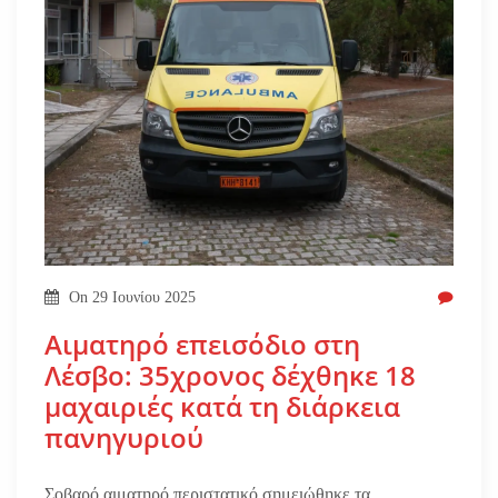
On
29 Ιουνίου 2025
Αιματηρό επεισόδιο στη
Λέσβο: 35χρονος δέχθηκε 18
μαχαιριές κατά τη διάρκεια
πανηγυριού
Σοβαρό αιματηρό περιστατικό σημειώθηκε τα