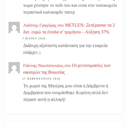
τωρα χτυπησε το ποδι του και ειναι στο νοσοκομείο
περαστικά καλοκαρδε πατερ
METLEN: Ξεπέρασαν τα 2
Λιάππης Γρηγόρης
στο
δισ. ευρώ τα έσοδα α’ τριμήνου – Αύξηση 37%
7 ΜΑΪ́ΟΥ 2026
Διάδοχη αξιόπιστη κατάσταση για την εταιρεία
υπάρχει ;;
Οι μετονομασίες των
Γιάννης Νικολόπουλος
στο
οικισμών της Βοιωτίας
17 ΦΕΒΡΟΥΑΡΊΟΥ 2026
Το χωριό της Μητέρας μου είναι η Δόμβρενα ή
Δομβραίνα που ονομάσθηκε Κορύνη αλλά δεν
πέρασε αυτή η αλλαγή!