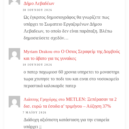
Δήμο Λεβαδέων
30 ΙΟΥΝΊΟΥ 2026
Ως έγκριτος δημοσιογράφος θα γνωρίζετε πως
υπάρχει το Σωματειο Εργαζομένων Δήμου
Λεβαδεων, το οποίο δεν είναι παράταξη. Βλέπω
δημοσιεύσετε σχεδόν…
Ο Οσιος Σεραφείμ της Δομβούς
Myriam Drakou
στο
και το άβατο για τις γυναίκες
10 ΙΟΥΝΊΟΥ 2026
ο πατερ παχωμιοσ 60 χρονια υπηρετει το μοναστηρι
τωρα χτυπησε το ποδι του και ειναι στο νοσοκομείο
περαστικά καλοκαρδε πατερ
METLEN: Ξεπέρασαν τα 2
Λιάππης Γρηγόρης
στο
δισ. ευρώ τα έσοδα α’ τριμήνου – Αύξηση 37%
7 ΜΑΪ́ΟΥ 2026
Διάδοχη αξιόπιστη κατάσταση για την εταιρεία
υπάρχει ;;