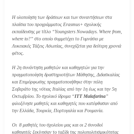
Η υλοποίηση των δράσεων και των συναντήσεων στα
πλαίσια του προγράμματος Erasmus+ σχολικής
εκπαίδευσης με τίτλο
“Youngsters Nowadays. Where from,
where to?”
στο οποίο συμμετέχει το Γυμνάσιο με
Λυκειακές Τάξεις Ασωπίας, συνεχίζεται για δεύτερη χρονιά
φέτος.
Η 2
η
συνάντηση μαθητών και καθηγητών για την
πραγματοποίηση δραστηριοτήτων Μάθησης, Διδασκαλίας
και Επιμόρφωσης πραγματοποιήθηκε στην πόλη
Σοβεράτο της νότιας Ιταλίας από την 1
η
έως και την 5
η
Οκτωβρίου. Το σχολικό ίδρυμα “
ITT Malafarina
”
φιλοξένησε μαθητές και καθηγητές που κατέφθασαν από
την Ελλάδα, Τουρκία, Πορτογαλία και Ρουμανία.
Οι 8 μαθητές του σχολείου μας και οι 2 συνοδοί
καθηγητές ξεκίνησαν το ταξίδι της πολυπολιτισμικότητας