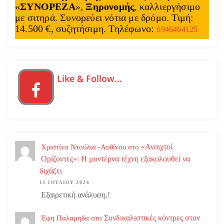
«
ΣΥΝΟΡΕΖΑ
»,
Ξηρονομής
, καλλιεργήσιμο
με σιτηρά. Συνορεύει νότια με δρόμο. Τιμή:
14.500 €, συζητήσιμη. Τηλέφωνο:
6946464125
Like & Follow…
«Ανοιχτοί
Χριστίνα Ντούλια -Αυθίνου
στο
Ορίζοντες»: Η μοντέρνα τέχνη εξακολουθεί να
διχάζει
13 ΙΟΥΛΊΟΥ 2026
Εξαιρετική ανάλυση.!
Συνδικαλιστικές κόντρες στον
Έφη Παλαμηδα
στο