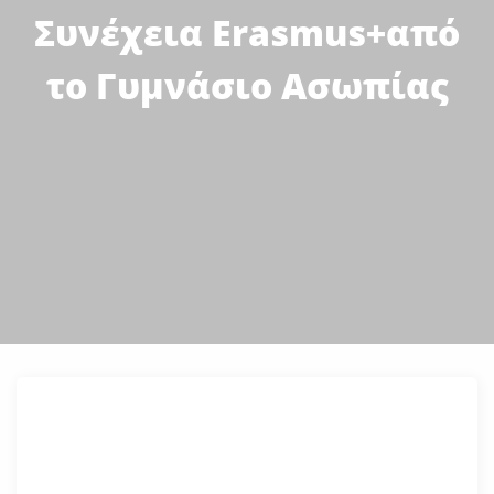
Συνέχεια Erasmus+από
το Γυμνάσιο Ασωπίας