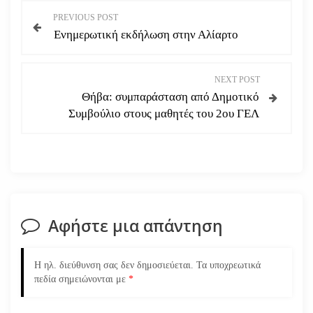
Π
PREVIOUS POST
Ενημερωτική εκδήλωση στην Αλίαρτο
λ
ο
NEXT POST
Θήβα: συμπαράσταση από Δημοτικό
ή
Συμβούλιο στους μαθητές του 2ου ΓΕΛ
γ
η
σ
Αφήστε μια απάντηση
η
ά
Η ηλ. διεύθυνση σας δεν δημοσιεύεται.
Τα υποχρεωτικά
πεδία σημειώνονται με
*
ρ