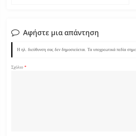
ο
ή
Αφήστε μια απάντηση
γ
η
Η ηλ. διεύθυνση σας δεν δημοσιεύεται.
Τα υποχρεωτικά πεδία σημ
σ
Σχόλιο
*
η
ά
ρ
θ
ρ