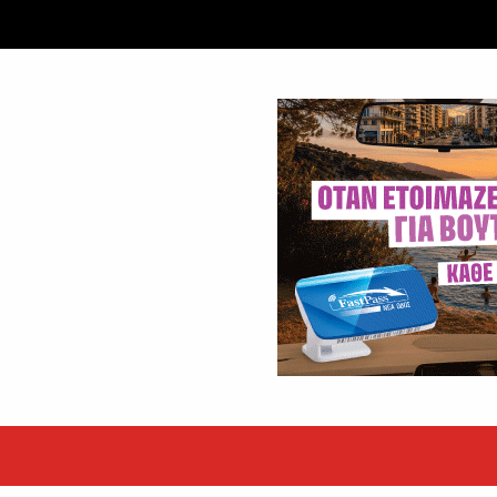
εκόρ τα EBITDA το εξάμηνο
υψηλές επιδόσεις κατά...
 ετών η Βίκυ Σωκρ. Γερασίμου
.