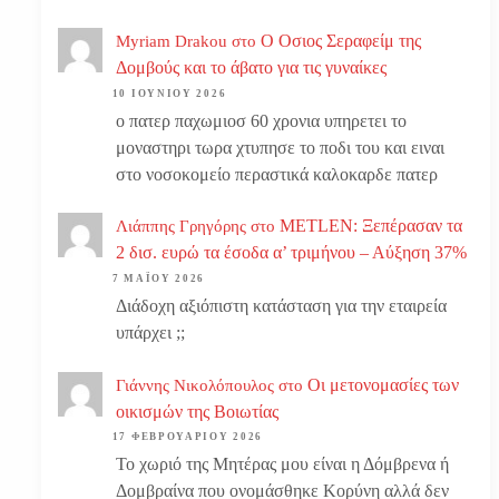
Ο Οσιος Σεραφείμ της
Myriam Drakou
στο
Δομβούς και το άβατο για τις γυναίκες
10 ΙΟΥΝΊΟΥ 2026
ο πατερ παχωμιοσ 60 χρονια υπηρετει το
μοναστηρι τωρα χτυπησε το ποδι του και ειναι
στο νοσοκομείο περαστικά καλοκαρδε πατερ
METLEN: Ξεπέρασαν τα
Λιάππης Γρηγόρης
στο
2 δισ. ευρώ τα έσοδα α’ τριμήνου – Αύξηση 37%
7 ΜΑΪ́ΟΥ 2026
Διάδοχη αξιόπιστη κατάσταση για την εταιρεία
υπάρχει ;;
Οι μετονομασίες των
Γιάννης Νικολόπουλος
στο
οικισμών της Βοιωτίας
17 ΦΕΒΡΟΥΑΡΊΟΥ 2026
Το χωριό της Μητέρας μου είναι η Δόμβρενα ή
Δομβραίνα που ονομάσθηκε Κορύνη αλλά δεν