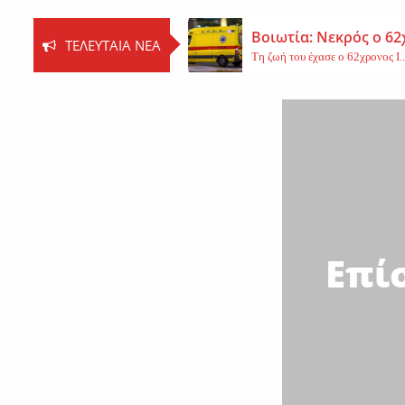
Βοιωτία: Νεκρός ο 62
ΤΕΛΕΥΤΑΊΑ ΝΈΑ
Τη ζωή του έχασε ο 62χρονος Ι..
Εφυγε από τη ζωή η 
Εκοιμήθη η μοναχή Ευπραξία (Κ
Νέο εργατικό δυστύχ
Τη ζωή του έχασε ένας 59χρονος 
Επί