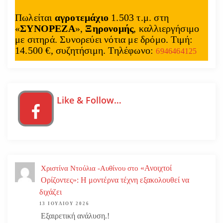
Πωλείται
αγροτεμάχιο
1.503 τ.μ. στη
«
ΣΥΝΟΡΕΖΑ
»,
Ξηρονομής
, καλλιεργήσιμο
με σιτηρά. Συνορεύει νότια με δρόμο. Τιμή:
14.500 €, συζητήσιμη. Τηλέφωνο:
6946464125
Like & Follow…
«Ανοιχτοί
Χριστίνα Ντούλια -Αυθίνου
στο
Ορίζοντες»: Η μοντέρνα τέχνη εξακολουθεί να
διχάζει
13 ΙΟΥΛΊΟΥ 2026
Εξαιρετική ανάλυση.!