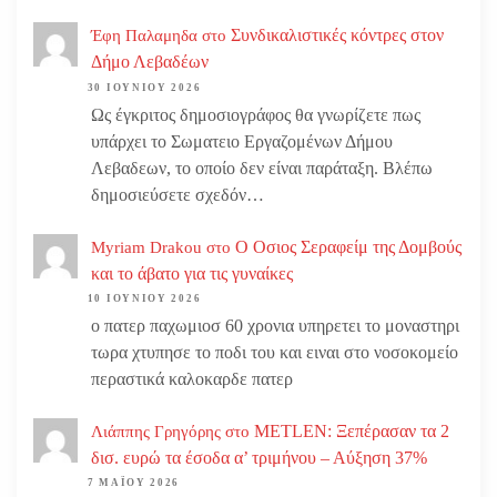
Συνδικαλιστικές κόντρες στον
Έφη Παλαμηδα
στο
Δήμο Λεβαδέων
30 ΙΟΥΝΊΟΥ 2026
Ως έγκριτος δημοσιογράφος θα γνωρίζετε πως
υπάρχει το Σωματειο Εργαζομένων Δήμου
Λεβαδεων, το οποίο δεν είναι παράταξη. Βλέπω
δημοσιεύσετε σχεδόν…
Ο Οσιος Σεραφείμ της Δομβούς
Myriam Drakou
στο
και το άβατο για τις γυναίκες
10 ΙΟΥΝΊΟΥ 2026
ο πατερ παχωμιοσ 60 χρονια υπηρετει το μοναστηρι
τωρα χτυπησε το ποδι του και ειναι στο νοσοκομείο
περαστικά καλοκαρδε πατερ
METLEN: Ξεπέρασαν τα 2
Λιάππης Γρηγόρης
στο
δισ. ευρώ τα έσοδα α’ τριμήνου – Αύξηση 37%
7 ΜΑΪ́ΟΥ 2026