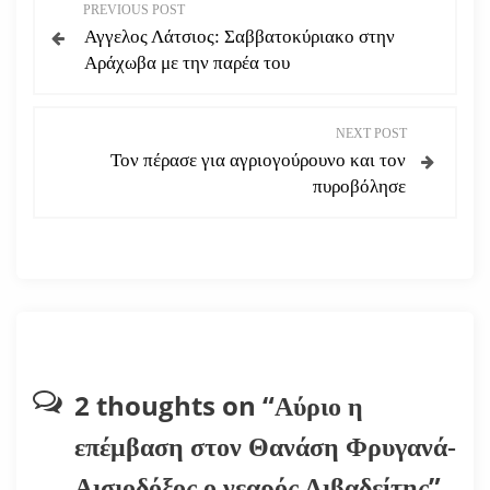
Π
PREVIOUS POST
Αγγελος Λάτσιος: Σαββατοκύριακο στην
λ
Αράχωβα με την παρέα του
ο
NEXT POST
ή
Τον πέρασε για αγριογούρουνο και τον
πυροβόλησε
γ
η
σ
η
ά
2 thoughts on “
Αύριο η
ρ
επέμβαση στον Θανάση Φρυγανά-
”
Αισιοδόξος ο νεαρός Λιβαδείτης