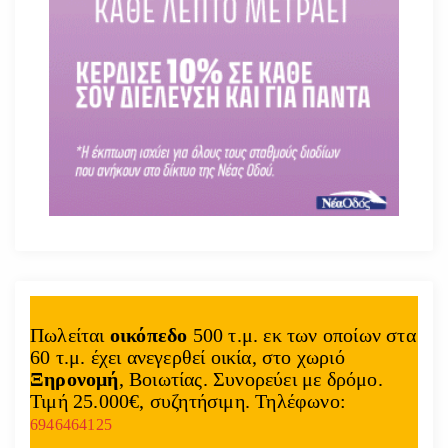
Πωλείται
οικόπεδο
500 τ.μ. εκ των οποίων στα
60 τ.μ. έχει ανεγερθεί οικία, στο χωριό
Ξηρονομή
, Βοιωτίας. Συνορεύει με δρόμο.
Τιμή 25.000€, συζητήσιμη. Τηλέφωνο:
6946464125