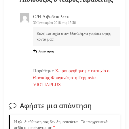
θ
ρ
Ο/Η
Λιβαδεια
λέει:
30 Ιανουαρίου 2018 στις 15:56
ω
Καλή επιτυχία στον Θανάση,να γυρίσει υγιής
ν
κοντά μας!
Απάντηση
Παράθεμα:
Χειρουργήθηκε με επιτυχία ο
Θανάσης Φρυγανάς στη Γερμανία –
VIOTIAPLUS
Αφήστε μια απάντηση
Η ηλ. διεύθυνση σας δεν δημοσιεύεται.
Τα υποχρεωτικά
πεδία σημειώνονται με
*