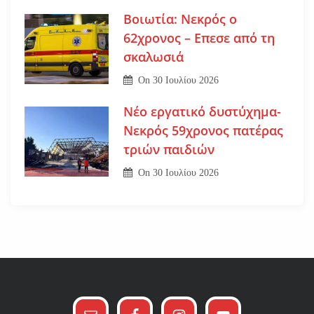
Βοιωτία: Νεκρός ο
62χρονος – Επεσε από τη
σκαλωσιά
On
30 Ιουλίου 2026
Νέο εργατικό δυστύχημα-
Νεκρός 59χρονος πατέρας
τριών παιδιών
On
30 Ιουλίου 2026