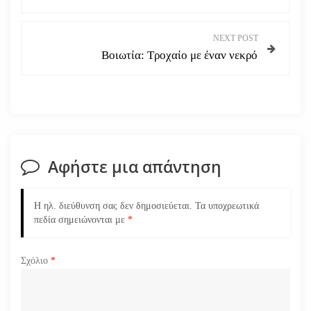
λ
ο
NEXT POST
Βοιωτία: Τροχαίο με έναν νεκρό
ή
γ
η
σ
Αφήστε μια απάντηση
η
Η ηλ. διεύθυνση σας δεν δημοσιεύεται.
Τα υποχρεωτικά
ά
πεδία σημειώνονται με
*
ρ
Σχόλιο
*
θ