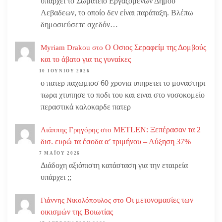
υπάρχει το Σωματειο Εργαζομένων Δήμου
Λεβαδεων, το οποίο δεν είναι παράταξη. Βλέπω
δημοσιεύσετε σχεδόν…
Ο Οσιος Σεραφείμ της Δομβούς
Myriam Drakou
στο
και το άβατο για τις γυναίκες
10 ΙΟΥΝΊΟΥ 2026
ο πατερ παχωμιοσ 60 χρονια υπηρετει το μοναστηρι
τωρα χτυπησε το ποδι του και ειναι στο νοσοκομείο
περαστικά καλοκαρδε πατερ
METLEN: Ξεπέρασαν τα 2
Λιάππης Γρηγόρης
στο
δισ. ευρώ τα έσοδα α’ τριμήνου – Αύξηση 37%
7 ΜΑΪ́ΟΥ 2026
Διάδοχη αξιόπιστη κατάσταση για την εταιρεία
υπάρχει ;;
Οι μετονομασίες των
Γιάννης Νικολόπουλος
στο
οικισμών της Βοιωτίας