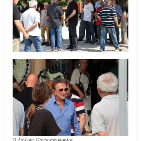
Ο Αργύρης Παπαργυρόπουλος