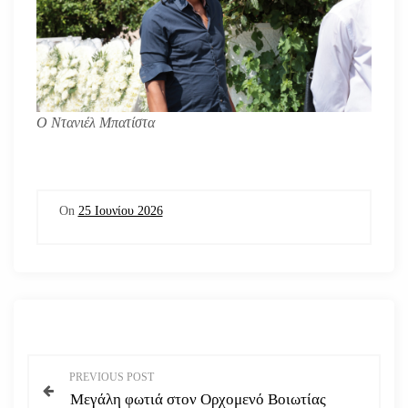
Ο Ντανιέλ Μπατίστα
On
25 Ιουνίου 2026
Π
PREVIOUS POST
Μεγάλη φωτιά στον Ορχομενό Βοιωτίας