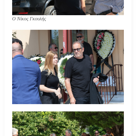
Ο Νίκος Γκουλής