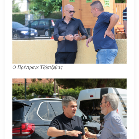
Ο Πρέντραγκ Τζόρτζεβιτς