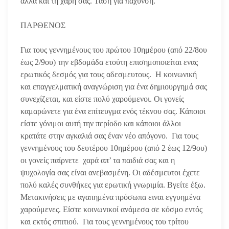
αλλά και τη χάρη σας. Τάση για πάχυνση.
ΠΑΡΘΕΝΟΣ
Για τους γεννημένους του πρώτου 10ημέρου (από 22/8ου
έως 2/9ου) την εβδομάδα ετούτη επισημοποιείται ενας
ερωτικός δεσμός για τους αδεσμευτους. Η κοινωνική
και επαγγελματική αναγνώριση για ένα δημιουργημά σας
συνεχίζεται, και είστε πολύ χαρούμενοι. Οι γονείς
καμαρώνετε για ένα επίτευγμα ενός τέκνου σας. Κάποιοι
είστε γόνιμοι αυτή την περίοδο και κάποιοι άλλοι
κρατάτε στην αγκαλιά σας έναν νέο απόγονο. Για τους
γεννημένους του δευτέρου 10ημέρου (από 2 έως 12/9ου)
οι γονείς παίρνετε χαρά απ’ τα παιδιά σας και η
ψυχολογία σας είναι ανεβασμένη. Οι αδέσμευτοι έχετε
πολύ καλές συνθήκες για ερωτική γνωριμία. Βγείτε έξω.
Μετακινήσεις με αγαπημένα πρόσωπα ειναι εγγυημένα
χαρούμενες. Είστε κοινωνικοί ανάμεσα σε κόσμο εντός
και εκτός σπιτιού. Για τους γεννημένους του τρίτου