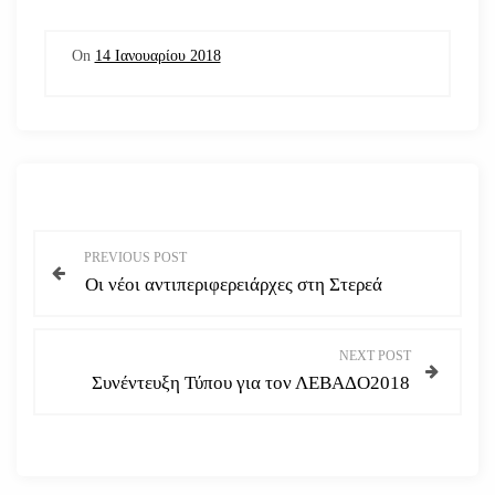
On
14 Ιανουαρίου 2018
Π
PREVIOUS POST
Οι νέοι αντιπεριφερειάρχες στη Στερεά
λ
ο
NEXT POST
Συνέντευξη Τύπου για τον ΛΕΒΑΔΟ2018
ή
γ