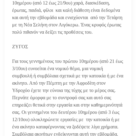
10ημέρου (από 12 έως 21/9ου) χαρά, διασκέδαση,
έρωτας, παιδιά, φίλοι και καλή διάθεση είναι δεδομένα
και αυτή την εβδομάδα και ενισχύονται
από την Τετάρτη
με τη Νέα Σελήνη στον Αιγόκερω. Ένας κρυφός έρωτας
πολύ πιθανόν να δείξει τις προθέσεις του.
ΖΥΓΟΣ
Για τους γεννημένους του πρώτου 10ημέρου (από 21 έως
3/10ου) ευνοείται ένα νομικό θέμα, μια νομική
συμβουλή ή συμβόλαια σχετικά με την κατοικία ή με ένα
ακίνητο. Από την Πέμπτη με την Αφροδίτη στον
Υδροχόο έχετε την εύνοια της τύχης με το μέρος σας.
Περνάτε όμορφα με το συντροφό σας και αυτό σας
επηρεάζει θετικά στην εργασία και στην καθημερινότητά
σας. Οι γεννημένοι του δευτέρου 10ημέρου (από 3 έως
12/10ου) ολοκληρώνετε εργασίες με την κατοικία ή με
ένα ακίνητο καταφέρνοντας να ξοδέψετε λίγα χρήματα.
Συμβόλαια ακινήτων ενδείκνυνται αυτή την εβδομάδα.