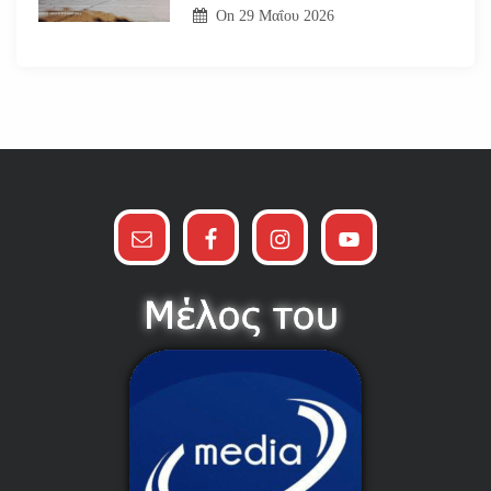
On
29 Μαΐου 2026