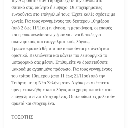
την Αφροδίτη στον Υδροχόο έχετε την εύνοια στο
σπιτικό σας, ακίνητο ή εμψυχο. Οι επιχειρηματίες
ευνοούνται στο επάγγελμά τους. Έχετε καλές σχέσεις με
γονείς. Για τους γεννημένους του δευτέρου 10ημέρου
(από 2 έως 11/11ου) η κίνηση, η μετακίνηση, οι επαφές
και η επικοινωνία συνεχίζουν να είναι θετικές για
οικονομικούς και επαγγελματικούς λόγους.
Γραφειοκρατικά θέματα τακτοποιούνται με άνεση και
οριστικά. Βελτιώνεται και κάνετε πιο λειτουργικό το
μεταφορικό σας μέσον. Επιθυμείτε να δραπετεύσετε
μακρυά με αγαπημένο πρόσωπο. Για τους γεννημένους
του τρίτου 10ημέρου (από 11 έως 21/11ου) από την
Τετάρτη με τη Νέα Σελήνη στον Αιγόκερω σκέφτεστε
πριν μετακινήθήτε και ο λόγος που χρησιμοποιείτε
στο
επάγγελμα είναι στοχευμένος. Οι σπουδαστές μελετούν
αρκετά και στοχευμένα.
ΤΟΞΟΤΗΣ