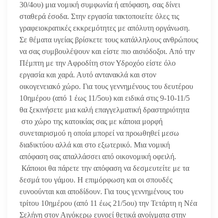
30/4ου) μια νομική συμφωνία ή απόφαση, σας δίνει
σταθερά έσοδα. Στην εργασία τακτοποιείτε όλες τις
γραφειοκρατικές εκκρεμότητες με απόλυτη οργάνωση.
Σε θέματα υγείας βρίσκετε τους κατάλληλους ανθρώπους
να σας συμβουλέψουν και είστε πιο αισιόδοξοι.
Από την
Πέμπτη με την Αφροδίτη στον Υδροχόο είστε όλο
εργασία και χαρά. Αυτό αντανακλά και στον
οικογενειακό χώρο. Για τους γεννημένους του δευτέρου
10ημέρου (από 1 έως 11/5ου) και ειδικά στις 9-10-11/5
θα ξεκινήσετε μια καλή επαγγελματική δραστηριότητα
στο χώρο της κατοικίας σας με κάποια μορφή
συνεταιρισμού η οποία μπορεί να προωθηθεί μεσω
διαδικτύου αλλά και στο εξωτερικό. Μια νομική
απόφαση σας απαλλάσσει από οικονομική οφειλή.
Κάποιοι θα πάρετε την απόφαση να δεσμευτείτε με τα
δεσμά του γάμου. Η επιμόρφωση και οι σπουδές
ευνοούνται και αποδίδουν. Για τους γεννημένους του
τρίτου 10ημέρου (από 11 έως 21/5ου) την Τετάρτη η Νέα
Σελήνη στον Αιγόκερω ευνοεί θετικά ανοίγματα στην