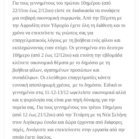
Για τους γεννημένους του πρώτου 10ημέρου (από
22/11ου έως 2/12ου) είστε σε διαδικασία να συνάψετε
μια σοβαρή οικονομική συμφωνία. Από την Πέμπτη με
την Αφροδίτη στον Υδροχόο έχετε όλη τη διάθεση και το
χρόνο να επεκτείνετε τις γνώσεις σας για
επαγγελματικούς λόγους με τη βοήθεια ενός φίλου και
εκπληρώνοντας εναν στόχο. Οι γεννημένοι στο δευτερο
10ήμερο (από 2 έως 12/12ου) και ετούτη την εβδομάδα
κλέινετε οικονομικά θέματα με το δημόσιο με τη
βοήθεια φίλων, αγαπημένων προσώπων και
συναδέλφων. Οι ελεύθεροι επαγγελματίες κάνετε
ευνοική αποπληρωμή χρέους με το δημόσιο. Ειδικά οι
γεννημένοι στις 11-12-13/12 ωφελείστε οικονομικά αλλά
και η ψυχολογία σας είναι μια πηγή δύναμης για την
πορεία σας. Για τους γεννημένους του τρίτου 10ημέρου
(από 12 έως 21/12ου) από την Τετάρτη με τη Νέα Σελήνη
στον Αιγόκερω έσοδα και δώρα έρχονται από διάφορες
πηγές. Ανοίγεστε και επεκτείνεστε στην εργασία από την
οποία έχετε όφελος.