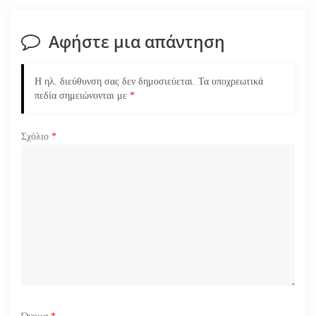
η
σ
Αφήστε μια απάντηση
η
Η ηλ. διεύθυνση σας δεν δημοσιεύεται.
Τα υποχρεωτικά
ά
πεδία σημειώνονται με
*
ρ
Σχόλιο
*
θ
ρ
ω
ν