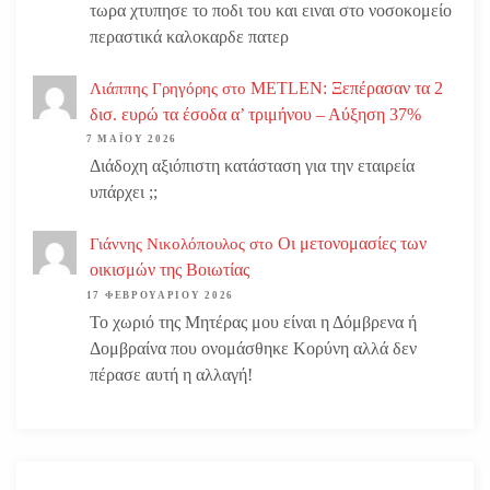
τωρα χτυπησε το ποδι του και ειναι στο νοσοκομείο
περαστικά καλοκαρδε πατερ
METLEN: Ξεπέρασαν τα 2
Λιάππης Γρηγόρης
στο
δισ. ευρώ τα έσοδα α’ τριμήνου – Αύξηση 37%
7 ΜΑΪ́ΟΥ 2026
Διάδοχη αξιόπιστη κατάσταση για την εταιρεία
υπάρχει ;;
Οι μετονομασίες των
Γιάννης Νικολόπουλος
στο
οικισμών της Βοιωτίας
17 ΦΕΒΡΟΥΑΡΊΟΥ 2026
Το χωριό της Μητέρας μου είναι η Δόμβρενα ή
Δομβραίνα που ονομάσθηκε Κορύνη αλλά δεν
πέρασε αυτή η αλλαγή!