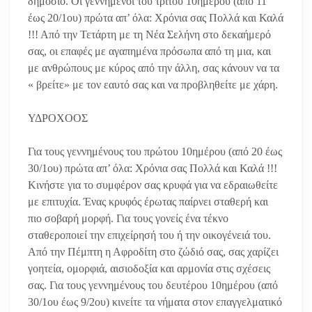
δημόσιο. Οι γεννημένοι του τρίτου 10ημέρου (από 11
έως 20/1ου) πρώτα απ’ όλα: Χρόνια σας Πολλά και Καλά
!!! Από την Τετάρτη με τη Νέα Σελήνη στο δεκαήμερό
σας, οι επαφές με αγαπημένα πρόσωπα από τη μια, και
με ανθρώπους με κύρος από την άλλη, σας κάνουν να τα
« βρείτε» με τον εαυτό σας και να προβληθείτε με χάρη.
ΥΔΡΟΧΟΟΣ
Για τους γεννημένους του πρώτου 10ημέρου (από 20 έως
30/1ου)
πρώτα απ’ όλα: Χρόνια σας Πολλά και Καλά !!!
Κινήστε για το συμφέρον σας κρυφά για να εδραιωθείτε
με επιτυχία. Ένας κρυφός έρωτας παίρνει σταθερή και
πιο σοβαρή μορφή. Για τους γονείς ένα τέκνο
σταθεροποιεί την επιχείρησή του ή την οικογένειά του.
Από την Πέμπτη η Αφροδίτη στο ζώδιό σας, σας χαρίζει
γοητεία, ομορφιά, αισιοδοξία και αρμονία στις σχέσεις
σας. Για τους γεννημένους του δευτέρου 10ημέρου (από
30/1ου έως 9/2ου) κινείτε τα νήματα στον επαγγελματικό