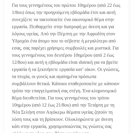
Για τους γεννημένους του πρώτου 10ημέρου (από 22 έως
1/8ου) όπως
την προηγούμενη εβδομάδα έτσι και αυτή
συνεχίζετε να τακτοποιείτε ένα οικονομικό θέμα στην
εργασία. Πειθαρχείτε στην διατροφή με άνεση και για
λόγους υγείας.
Από την Πέμπτη με την Αφροδίτη στον
Υδροχόο ένα άτομο που το σέβεστε ή μεγαλύτερο από
εσας, σας παρέχει χρήσιμες συμβουλές και μυστικά.
Για
τους γεννημένους του δευτέρου 10ημέρου (από 2 έως
12/8ου) και αυτή η εβδομάδα είναι ιδανική για να βρείτε
εργασία ή να ξεκινήσετε εργασία κατ’ οίκον. Οι γνώσεις,
τα πτυχία, οι γονείς και αγαπημένα πρόσωπα
συμβάλλουν θετικά. Κάποιοι σταθεροποιείτε με κάποιον
τρόπο την επαγγελματική σας στέγη. Ένα κληρονομικό
θέμα διευθετείται. Για τους γεννημένους του τρίτου
10ημέρου (από 12 έως 21/8ου) από την Τετάρτη με τη
Νέα Σελήνη στον Αιγόκερω θέματα υγείας ζητούν τη
λύση τους και τη βρίσκουν. Ολοκληρώνετε με άνεση
κάτι στην εργασία, χρησιμοποιώντας τις γνώσεις σας