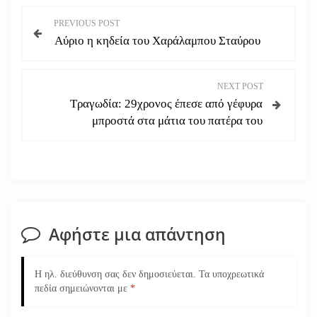
Π
PREVIOUS POST
Αύριο η κηδεία του Χαράλαμπου Σταύρου
λ
ο
NEXT POST
Τραγωδία: 29χρονος έπεσε από γέφυρα
ή
μπροστά στα μάτια του πατέρα του
γ
η
σ
Αφήστε μια απάντηση
η
ά
Η ηλ. διεύθυνση σας δεν δημοσιεύεται.
Τα υποχρεωτικά
πεδία σημειώνονται με
*
ρ