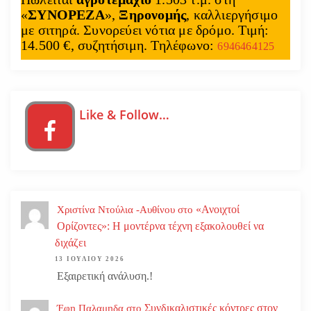
«
ΣΥΝΟΡΕΖΑ
»,
Ξηρονομής
, καλλιεργήσιμο
με σιτηρά. Συνορεύει νότια με δρόμο. Τιμή:
14.500 €, συζητήσιμη. Τηλέφωνο:
6946464125
Like & Follow…
«Ανοιχτοί
Χριστίνα Ντούλια -Αυθίνου
στο
Ορίζοντες»: Η μοντέρνα τέχνη εξακολουθεί να
διχάζει
13 ΙΟΥΛΊΟΥ 2026
Εξαιρετική ανάλυση.!
Συνδικαλιστικές κόντρες στον
Έφη Παλαμηδα
στο