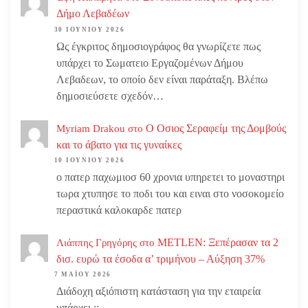
Δήμο Λεβαδέων
30 ΙΟΥΝΊΟΥ 2026
Ως έγκριτος δημοσιογράφος θα γνωρίζετε πως
υπάρχει το Σωματειο Εργαζομένων Δήμου
Λεβαδεων, το οποίο δεν είναι παράταξη. Βλέπω
δημοσιεύσετε σχεδόν…
Ο Οσιος Σεραφείμ της Δομβούς
Myriam Drakou
στο
και το άβατο για τις γυναίκες
10 ΙΟΥΝΊΟΥ 2026
ο πατερ παχωμιοσ 60 χρονια υπηρετει το μοναστηρι
τωρα χτυπησε το ποδι του και ειναι στο νοσοκομείο
περαστικά καλοκαρδε πατερ
METLEN: Ξεπέρασαν τα 2
Λιάππης Γρηγόρης
στο
δισ. ευρώ τα έσοδα α’ τριμήνου – Αύξηση 37%
7 ΜΑΪ́ΟΥ 2026
Διάδοχη αξιόπιστη κατάσταση για την εταιρεία
υπάρχει ;;