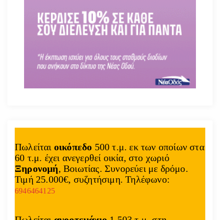
Πωλείται
οικόπεδο
500 τ.μ. εκ των οποίων στα
60 τ.μ. έχει ανεγερθεί οικία, στο χωριό
Ξηρονομή
, Βοιωτίας. Συνορεύει με δρόμο.
Τιμή 25.000€, συζητήσιμη. Τηλέφωνο:
6946464125
Πωλείται
αγροτεμάχιο
1.503 τ.μ. στη