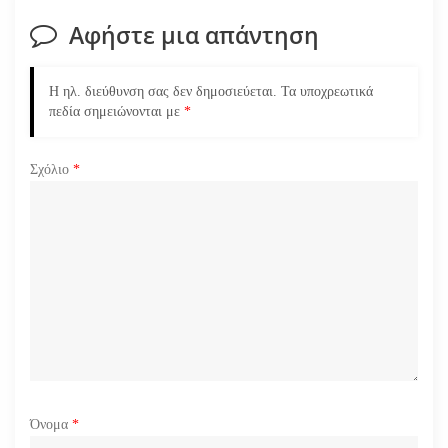
η
Αφήστε μια απάντηση
ά
Η ηλ. διεύθυνση σας δεν δημοσιεύεται.
Τα υποχρεωτικά
ρ
πεδία σημειώνονται με
*
θ
Σχόλιο
*
ρ
ω
ν
Όνομα
*