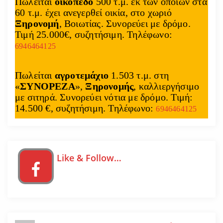
Πωλείται
οικόπεδο
500 τ.μ. εκ των οποίων στα
60 τ.μ. έχει ανεγερθεί οικία, στο χωριό
Ξηρονομή
, Βοιωτίας. Συνορεύει με δρόμο.
Τιμή 25.000€, συζητήσιμη. Τηλέφωνο:
6946464125
Πωλείται
αγροτεμάχιο
1.503 τ.μ. στη
«
ΣΥΝΟΡΕΖΑ
»,
Ξηρονομής
, καλλιεργήσιμο
με σιτηρά. Συνορεύει νότια με δρόμο. Τιμή:
14.500 €, συζητήσιμη. Τηλέφωνο:
6946464125
Like & Follow…