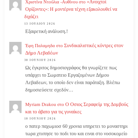
«Ανοιχτοί
Χριστίνα Ντούλια -Αυθίνου
στο
Ορίζοντες»: Η μοντέρνα τέχνη εξακολουθεί να
διχάζει
13 ΙΟΥΛΊΟΥ 2026
Εξαιρετική ανάλυση.!
Συνδικαλιστικές κόντρες στον
Έφη Παλαμηδα
στο
Δήμο Λεβαδέων
30 ΙΟΥΝΊΟΥ 2026
Ως έγκριτος δημοσιογράφος θα γνωρίζετε πως
υπάρχει το Σωματειο Εργαζομένων Δήμου
Λεβαδεων, το οποίο δεν είναι παράταξη. Βλέπω
δημοσιεύσετε σχεδόν…
Ο Οσιος Σεραφείμ της Δομβούς
Myriam Drakou
στο
και το άβατο για τις γυναίκες
10 ΙΟΥΝΊΟΥ 2026
ο πατερ παχωμιοσ 60 χρονια υπηρετει το μοναστηρι
τωρα χτυπησε το ποδι του και ειναι στο νοσοκομείο