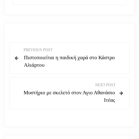
Π
PREVIOUS POST
Πιστοποιείται η παιδική χαρά στο Κάστρο
λ
Αλιάρτου
ο
NEXT POST
ή
Μυστήριο με σκελετό στον Αγιο Αθανάσιο
Ιτέας
γ
η
σ