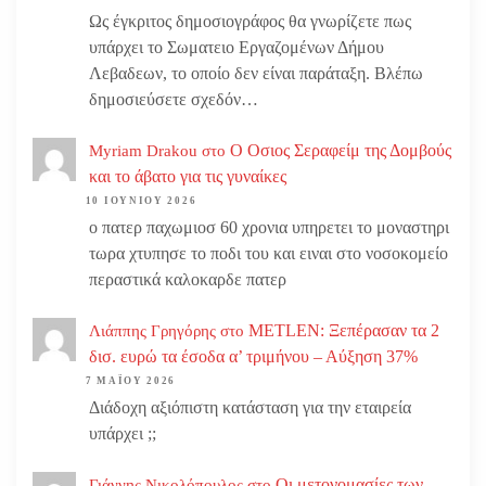
Ως έγκριτος δημοσιογράφος θα γνωρίζετε πως
υπάρχει το Σωματειο Εργαζομένων Δήμου
Λεβαδεων, το οποίο δεν είναι παράταξη. Βλέπω
δημοσιεύσετε σχεδόν…
Ο Οσιος Σεραφείμ της Δομβούς
Myriam Drakou
στο
και το άβατο για τις γυναίκες
10 ΙΟΥΝΊΟΥ 2026
ο πατερ παχωμιοσ 60 χρονια υπηρετει το μοναστηρι
τωρα χτυπησε το ποδι του και ειναι στο νοσοκομείο
περαστικά καλοκαρδε πατερ
METLEN: Ξεπέρασαν τα 2
Λιάππης Γρηγόρης
στο
δισ. ευρώ τα έσοδα α’ τριμήνου – Αύξηση 37%
7 ΜΑΪ́ΟΥ 2026
Διάδοχη αξιόπιστη κατάσταση για την εταιρεία
υπάρχει ;;
Οι μετονομασίες των
Γιάννης Νικολόπουλος
στο