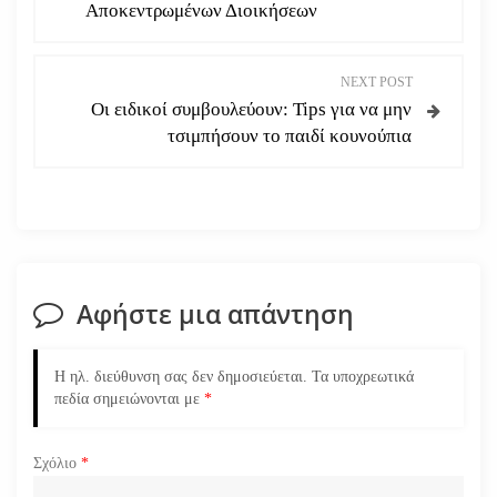
λ
Αποκεντρωμένων Διοικήσεων
ο
NEXT POST
ή
Οι ειδικοί συμβουλεύουν: Tips για να μην
τσιμπήσουν το παιδί κουνούπια
γ
η
σ
η
Αφήστε μια απάντηση
ά
Η ηλ. διεύθυνση σας δεν δημοσιεύεται.
Τα υποχρεωτικά
ρ
πεδία σημειώνονται με
*
θ
Σχόλιο
*