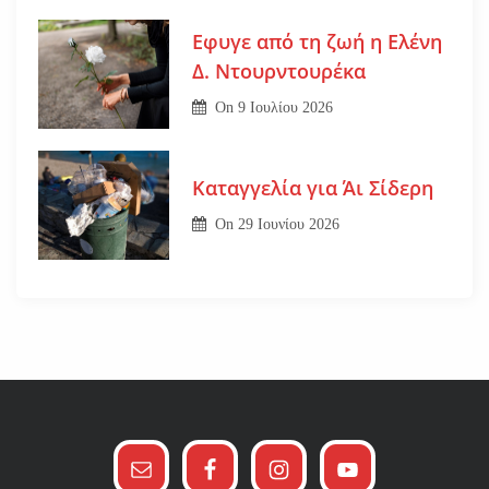
Εφυγε από τη ζωή η Ελένη
Δ. Ντουρντουρέκα
On
9 Ιουλίου 2026
Καταγγελία για Άι Σίδερη
On
29 Ιουνίου 2026