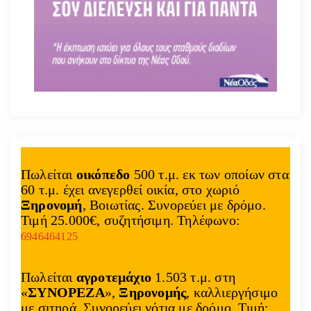
Πωλείται
οικόπεδο
500 τ.μ. εκ των οποίων στα
60 τ.μ. έχει ανεγερθεί οικία, στο χωριό
Ξηρονομή
, Βοιωτίας. Συνορεύει με δρόμο.
Τιμή 25.000€, συζητήσιμη. Τηλέφωνο:
6946464125
Πωλείται
αγροτεμάχιο
1.503 τ.μ. στη
«
ΣΥΝΟΡΕΖΑ
»,
Ξηρονομής
, καλλιεργήσιμο
με σιτηρά. Συνορεύει νότια με δρόμο. Τιμή: