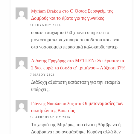
Ο Οσιος Σεραφείμ της
Myriam Drakou
στο
Δομβούς και το άβατο για τις γυναίκες
10 ΙΟΥΝΊΟΥ 2026
ο πατερ παχωμιοσ 60 χρονια υπηρετει το
μοναστηρι τωρα χτυπησε το ποδι του και ειναι
στο νοσοκομείο περαστικά καλοκαρδε πατερ
METLEN: Ξεπέρασαν τα
Λιάππης Γρηγόρης
στο
2 δισ. ευρώ τα έσοδα α’ τριμήνου – Αύξηση 37%
7 ΜΑΪ́ΟΥ 2026
Διάδοχη αξιόπιστη κατάσταση για την εταιρεία
υπάρχει ;;
Οι μετονομασίες των
Γιάννης Νικολόπουλος
στο
οικισμών της Βοιωτίας
17 ΦΕΒΡΟΥΑΡΊΟΥ 2026
Το χωριό της Μητέρας μου είναι η Δόμβρενα ή
Δομβραίνα που ονομάσθηκε Κορύνη αλλά δεν