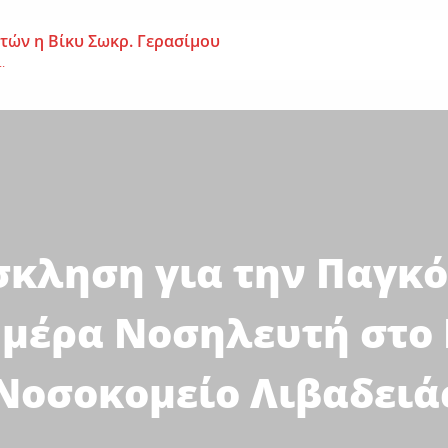
 ετών η Βίκυ Σωκρ. Γερασίμου
.
χρονος – Επεσε από τη σκαλωσιά
..
μοναχή Ευπραξία (Κουκουλούδη)
ουκουλούδη), σε ηλικία...
κληση για την Παγκ
μέρα Νοσηλευτή στο 
Νοσοκομείο Λιβαδειά