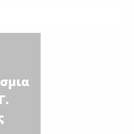
όσμια
Γ.
ς