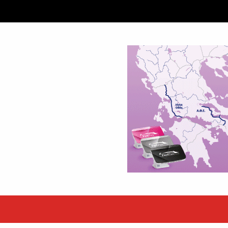
ταξύ δύο ανδρών στο κέντρο της Θήβας
 βράδυ της Πέμπτης,...
εκόρ τα EBITDA το εξάμηνο
υψηλές επιδόσεις κατά...