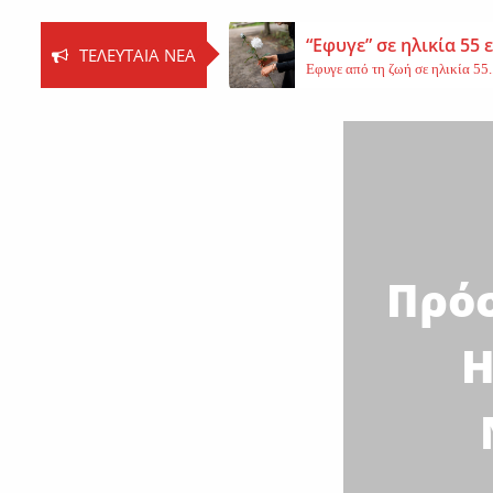
“Εφυγε” σε ηλικία 55
ΤΕΛΕΥΤΑΊΑ ΝΈΑ
Εφυγε από τη ζωή σε ηλικία 55..
Βοιωτία: Νεκρός ο 62
Τη ζωή του έχασε ο 62χρονος Ι..
Εφυγε από τη ζωή η 
Εκοιμήθη η μοναχή Ευπραξία (Κ
Πρόσ
Η