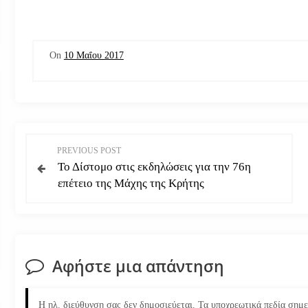
On
10 Μαΐου 2017
Π
PREVIOUS POST
Το Δίστομο στις εκδηλώσεις για την 76η
λ
επέτειο της Μάχης της Κρήτης
ο
ή
Αφήστε μια απάντηση
γ
η
Η ηλ. διεύθυνση σας δεν δημοσιεύεται.
Τα υποχρεωτικά πεδία σημ