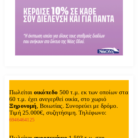
Πωλείται
οικόπεδο
500 τ.μ. εκ των οποίων στα
60 τ.μ. έχει ανεγερθεί οικία, στο χωριό
Ξηρονομή
, Βοιωτίας. Συνορεύει με δρόμο.
Τιμή 25.000€, συζητήσιμη. Τηλέφωνο:
6946464125
Πωλείται
αγροτεμάχιο
1.503 τ.μ. στη