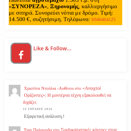
«
ΣΥΝΟΡΕΖΑ
»,
Ξηρονομής
, καλλιεργήσιμο
με σιτηρά. Συνορεύει νότια με δρόμο. Τιμή:
14.500 €, συζητήσιμη. Τηλέφωνο:
6946464125
Like & Follow…
«Ανοιχτοί
Χριστίνα Ντούλια -Αυθίνου
στο
Ορίζοντες»: Η μοντέρνα τέχνη εξακολουθεί να
διχάζει
13 ΙΟΥΛΊΟΥ 2026
Εξαιρετική ανάλυση.!
Συνδικαλιστικές κόντρες στον
Έφη Παλαμηδα
στο