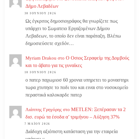
Δήμο Λεβαδέων
30 ΙΟΥΝΊΟΥ 2026
Ως έγκριτος δημοσιογράφος θα γνωρίζετε πως
υπάρχει το Σωματειο Εργαζομένων Δήμου
Λεβαδεων, το οποίο δεν είναι παράταξη. Βλέπω
δημοσιεύσετε σχεδόν…
Ο Οσιος Σεραφείμ της Δομβούς
Myriam Drakou
στο
και το άβατο για τις γυναίκες
10 ΙΟΥΝΊΟΥ 2026
ο πατερ παχωμιοσ 60 χρονια υπηρετει το μοναστηρι
τωρα χτυπησε το ποδι του και ειναι στο νοσοκομείο
περαστικά καλοκαρδε πατερ
METLEN: Ξεπέρασαν τα 2
Λιάππης Γρηγόρης
στο
δισ. ευρώ τα έσοδα α’ τριμήνου – Αύξηση 37%
7 ΜΑΪ́ΟΥ 2026
Διάδοχη αξιόπιστη κατάσταση για την εταιρεία
υπάρχει ;;