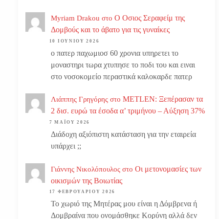
Ο Οσιος Σεραφείμ της
Myriam Drakou
στο
Δομβούς και το άβατο για τις γυναίκες
10 ΙΟΥΝΊΟΥ 2026
ο πατερ παχωμιοσ 60 χρονια υπηρετει το
μοναστηρι τωρα χτυπησε το ποδι του και ειναι
στο νοσοκομείο περαστικά καλοκαρδε πατερ
METLEN: Ξεπέρασαν τα
Λιάππης Γρηγόρης
στο
2 δισ. ευρώ τα έσοδα α’ τριμήνου – Αύξηση 37%
7 ΜΑΪ́ΟΥ 2026
Διάδοχη αξιόπιστη κατάσταση για την εταιρεία
υπάρχει ;;
Οι μετονομασίες των
Γιάννης Νικολόπουλος
στο
οικισμών της Βοιωτίας
17 ΦΕΒΡΟΥΑΡΊΟΥ 2026
Το χωριό της Μητέρας μου είναι η Δόμβρενα ή
Δομβραίνα που ονομάσθηκε Κορύνη αλλά δεν