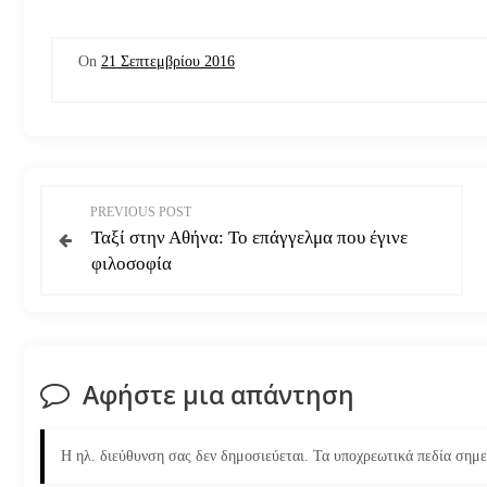
On
21 Σεπτεμβρίου 2016
Π
PREVIOUS POST
Ταξί στην Αθήνα: Το επάγγελμα που έγινε
λ
φιλοσοφία
ο
ή
Αφήστε μια απάντηση
γ
η
Η ηλ. διεύθυνση σας δεν δημοσιεύεται.
Τα υποχρεωτικά πεδία σημ