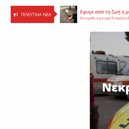
Εφυγε από τη ζωή η 
ΤΕΛΕΥΤΑΊΑ ΝΈΑ
Εκοιμήθη η μοναχή Ευπραξία (Κ
Νέο εργατικό δυστύχ
Τη ζωή του έχασε ένας 59χρονος 
Εφυγε από τη ζωή η 
Εφυγε από τη ζωή η Αγγελική Σμ
Νεκρ