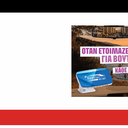
 ετών η Βίκυ Σωκρ. Γερασίμου
.
χρονος – Επεσε από τη σκαλωσιά
..