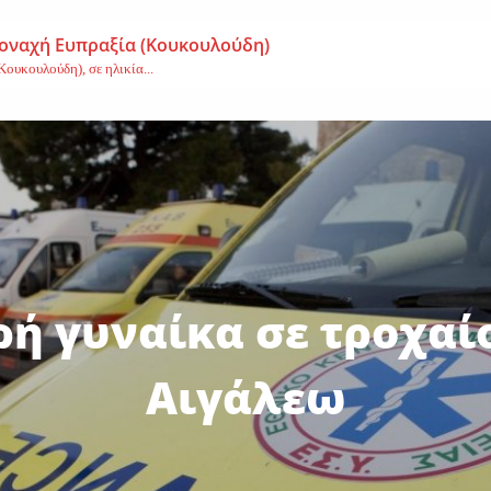
μοναχή Ευπραξία (Κουκουλούδη)
ουκουλούδη), σε ηλικία...
ημα-Νεκρός 59χρονος πατέρας τριών παιδιών
εργάτης,...
Αγγελική Σμυρναίου
υρναίου,...
ή γυναίκα σε τροχαί
Αιγάλεω