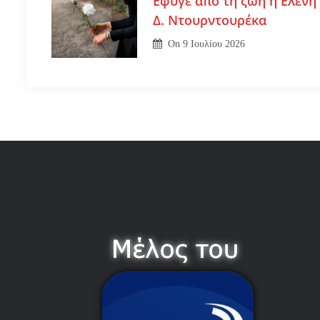
Εφυγε από τη ζωή η Ελένη
Δ. Ντουρντουρέκα
On
9 Ιουλίου 2026