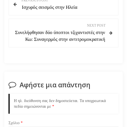
PREVIOUS POST
Ισχυρός σεισμός στην Ηλεία
λ
ο
NEXT POST
Συνελήφθησαν δύο ύποπτοι τζιχαντιστές στην
ή
Κω: Συναγερμός στην αντιτρομοκρατική
γ
η
σ
Αφήστε μια απάντηση
η
ά
Η ηλ. διεύθυνση σας δεν δημοσιεύεται.
Τα υποχρεωτικά
πεδία σημειώνονται με
*
ρ
Σχόλιο
*
θ