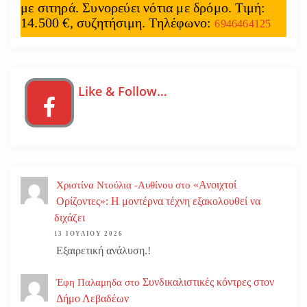
με σιτηρά. Συνορεύει νότια με δρόμο. Τιμή:
14.500 €, συζητήσιμη. Τηλέφωνο:
6946464125
Like & Follow…
«Ανοιχτοί
Χριστίνα Ντούλια -Αυθίνου
στο
Ορίζοντες»: Η μοντέρνα τέχνη εξακολουθεί να
διχάζει
13 ΙΟΥΛΊΟΥ 2026
Εξαιρετική ανάλυση.!
Συνδικαλιστικές κόντρες στον
Έφη Παλαμηδα
στο
Δήμο Λεβαδέων