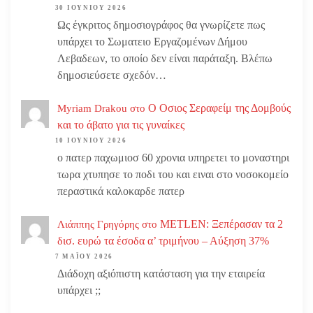
30 ΙΟΥΝΊΟΥ 2026
Ως έγκριτος δημοσιογράφος θα γνωρίζετε πως
υπάρχει το Σωματειο Εργαζομένων Δήμου
Λεβαδεων, το οποίο δεν είναι παράταξη. Βλέπω
δημοσιεύσετε σχεδόν…
Ο Οσιος Σεραφείμ της Δομβούς
Myriam Drakou
στο
και το άβατο για τις γυναίκες
10 ΙΟΥΝΊΟΥ 2026
ο πατερ παχωμιοσ 60 χρονια υπηρετει το μοναστηρι
τωρα χτυπησε το ποδι του και ειναι στο νοσοκομείο
περαστικά καλοκαρδε πατερ
METLEN: Ξεπέρασαν τα 2
Λιάππης Γρηγόρης
στο
δισ. ευρώ τα έσοδα α’ τριμήνου – Αύξηση 37%
7 ΜΑΪ́ΟΥ 2026
Διάδοχη αξιόπιστη κατάσταση για την εταιρεία
υπάρχει ;;