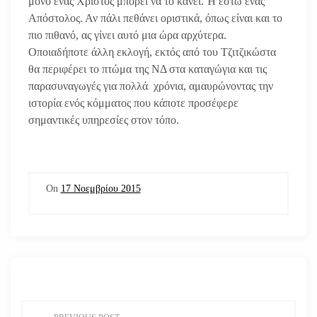
μόνο ένας Χριστός μπορεί να το κάνει. Ή έστω ένας
Απόστολος. Αν πάλι πεθάνει οριστικά, όπως είναι και το
πιο πιθανό, ας γίνει αυτό μια ώρα αρχύτερα.
Οποιαδήποτε άλλη εκλογή, εκτός από του Τζιτζικώστα
θα περιφέρει το πτώμα της ΝΔ στα καταγώγια και τις
παρασυναγωγές για πολλά χρόνια, αμαυρώνοντας την
ιστορία ενός κόμματος που κάποτε προσέφερε
σημαντικές υπηρεσίες στον τόπο.
On
17 Νοεμβρίου 2015
Π