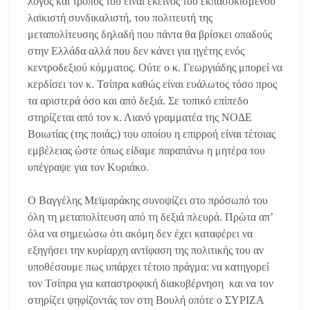
λόγος και τρόπος του είναι εκείνος του εκπασοκισμένου
λαϊκιστή συνδικαλιστή, του πολιτευτή της
μεταπολίτευσης δηλαδή που πάντα θα βρίσκει οπαδούς
στην Ελλάδα αλλά που δεν κάνει για ηγέτης ενός
κεντροδεξιού κόμματος. Ούτε ο κ. Γεωργιάδης μπορεί να
κερδίσει τον κ. Τσίπρα καθώς είναι ευάλωτος τόσο προς
τα αριστερά όσο και από δεξιά. Σε τοπικό επίπεδο
στηρίζεται από τον κ. Λιανό γραμματέα της ΝΟΔΕ
Βοιωτίας (της ποιάς;) του οποίου η επιρροή είναι τέτοιας
εμβέλειας ώστε όπως είδαμε παραπάνω η μητέρα του
υπέγραψε για τον Κυριάκο.
Ο Βαγγέλης Μεϊμαράκης συνοψίζει στο πρόσωπό του
όλη τη μεταπολίτευση από τη δεξιά πλευρά. Πρώτα απ’
όλα να σημειώσω ότι ακόμη δεν έχει καταφέρει να
εξηγήσει την κυρίαρχη αντίφαση της πολιτικής του αν
υποθέσουμε πως υπάρχει τέτοιο πράγμα: να κατηγορεί
τον Τσίπρα για καταστροφική διακυβέρνηση και να τον
στηρίζει ψηφίζοντάς τον στη Βουλή οπότε ο ΣΥΡΙΖΑ