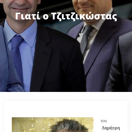
Γιατί ο Τζιτζικώστας
του
Δημήτρη