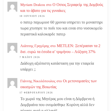
Ο Οσιος Σεραφείμ της Δομβούς
Myriam Drakou
στο
και το άβατο για τις γυναίκες
10 ΙΟΥΝΊΟΥ 2026
ο πατερ παχωμιοσ 60 χρονια υπηρετει το μοναστηρι
τωρα χτυπησε το ποδι του και ειναι στο νοσοκομείο
περαστικά καλοκαρδε πατερ
METLEN: Ξεπέρασαν τα 2
Λιάππης Γρηγόρης
στο
δισ. ευρώ τα έσοδα α’ τριμήνου – Αύξηση 37%
7 ΜΑΪ́ΟΥ 2026
Διάδοχη αξιόπιστη κατάσταση για την εταιρεία
υπάρχει ;;
Οι μετονομασίες των
Γιάννης Νικολόπουλος
στο
οικισμών της Βοιωτίας
17 ΦΕΒΡΟΥΑΡΊΟΥ 2026
Το χωριό της Μητέρας μου είναι η Δόμβρενα ή
Δομβραίνα που ονομάσθηκε Κορύνη αλλά δεν
πέρασε αυτή η αλλαγή!