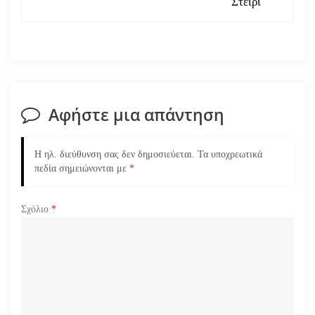
Στείρι
γ
η
σ
Αφήστε μια απάντηση
η
ά
Η ηλ. διεύθυνση σας δεν δημοσιεύεται.
Τα υποχρεωτικά
πεδία σημειώνονται με
*
ρ
Σχόλιο
*
θ
ρ
ω
ν