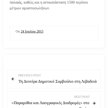
παλαιάς, καθώς και η αντικατάσταση 1500 περίπου
μέτρων αμιαντοσωλήνων.
On
24 Ιουλίου 2015
Π
PREVIOUS POST
Τη Δευτέρα Δημοτικό Συμβούλιο στη Λιβαδειά
λ
ο
NEXT POST
«Παραμύθια και Λαογραφικές Διαδρομές» στο
ή