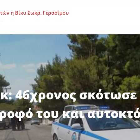
 ετών η Βίκυ Σωκρ. Γερασίμου
.
χρονος – Επεσε από τη σκαλωσιά
..
μοναχή Ευπραξία (Κουκουλούδη)
ουκουλούδη), σε ηλικία...
κ: 46χρονος σκότωσε
ροφό του και αυτοκτ