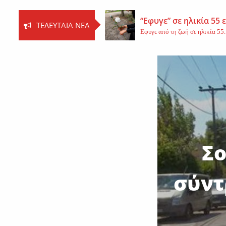
“Εφυγε” σε ηλικία 55
ΤΕΛΕΥΤΑΊΑ ΝΈΑ
Εφυγε από τη ζωή σε ηλικία 55..
Βοιωτία: Νεκρός ο 62
Τη ζωή του έχασε ο 62χρονος Ι..
Εφυγε από τη ζωή η 
Εκοιμήθη η μοναχή Ευπραξία (Κ
Σο
σύντ