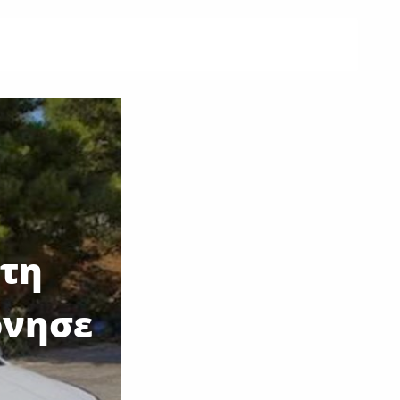
 τη
όνησε