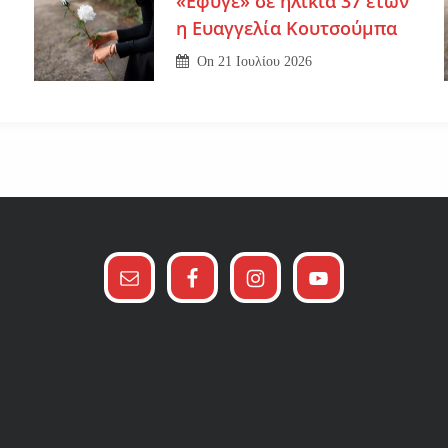
«Εφυγε» σε ηλικία 37 ετών
η Ευαγγελία Κουτσούμπα
On
21 Ιουλίου 2026