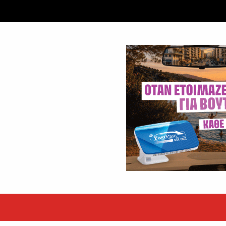
ταξύ δύο ανδρών στο κέντρο της Θήβας
 βράδυ της Πέμπτης,...
εκόρ τα EBITDA το εξάμηνο
υψηλές επιδόσεις κατά...