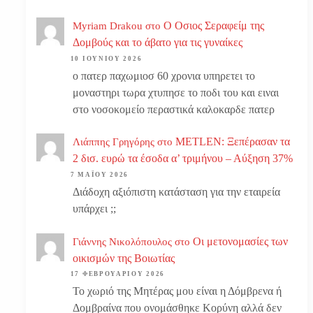
Ο Οσιος Σεραφείμ της
Myriam Drakou
στο
Δομβούς και το άβατο για τις γυναίκες
10 ΙΟΥΝΊΟΥ 2026
ο πατερ παχωμιοσ 60 χρονια υπηρετει το
μοναστηρι τωρα χτυπησε το ποδι του και ειναι
στο νοσοκομείο περαστικά καλοκαρδε πατερ
METLEN: Ξεπέρασαν τα
Λιάππης Γρηγόρης
στο
2 δισ. ευρώ τα έσοδα α’ τριμήνου – Αύξηση 37%
7 ΜΑΪ́ΟΥ 2026
Διάδοχη αξιόπιστη κατάσταση για την εταιρεία
υπάρχει ;;
Οι μετονομασίες των
Γιάννης Νικολόπουλος
στο
οικισμών της Βοιωτίας
17 ΦΕΒΡΟΥΑΡΊΟΥ 2026
Το χωριό της Μητέρας μου είναι η Δόμβρενα ή
Δομβραίνα που ονομάσθηκε Κορύνη αλλά δεν