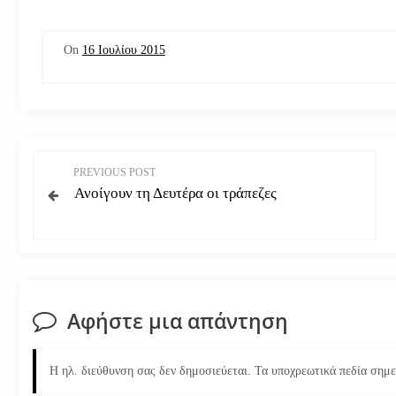
On
16 Ιουλίου 2015
Π
PREVIOUS POST
Ανοίγουν τη Δευτέρα οι τράπεζες
λ
ο
ή
Αφήστε μια απάντηση
γ
η
Η ηλ. διεύθυνση σας δεν δημοσιεύεται.
Τα υποχρεωτικά πεδία σημ