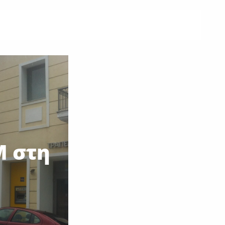
Μ στη