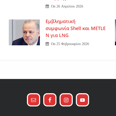
On
26 Απριλίου 2026
Εμβληματική
συμφωνία Shell και METLE
N για LNG
On
25 Φεβρουαρίου 2026