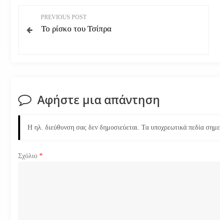
Π
PREVIOUS POST
Το ρίσκο του Τσίπρα
λ
ο
ή
Αφήστε μια απάντηση
γ
η
Η ηλ. διεύθυνση σας δεν δημοσιεύεται.
Τα υποχρεωτικά πεδία σημ
σ
Σχόλιο
*
η
ά
ρ