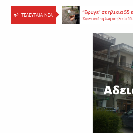
“Εφυγε” σε ηλικία 55
ΤΕΛΕΥΤΑΊΑ ΝΈΑ
Εφυγε από τη ζωή σε ηλικία 55..
Βοιωτία: Νεκρός ο 62
Τη ζωή του έχασε ο 62χρονος Ι..
Εφυγε από τη ζωή η 
Εκοιμήθη η μοναχή Ευπραξία (Κ
Αδει