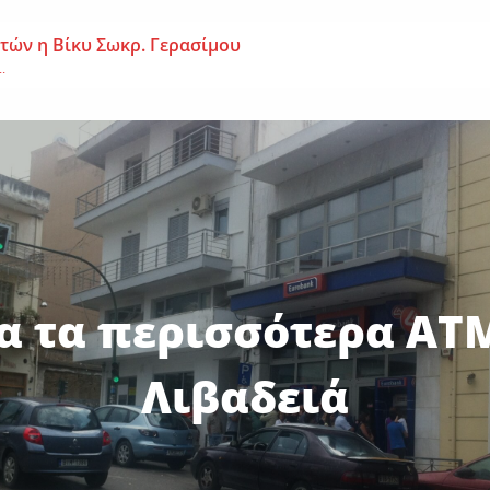
 ετών η Βίκυ Σωκρ. Γερασίμου
.
χρονος – Επεσε από τη σκαλωσιά
..
μοναχή Ευπραξία (Κουκουλούδη)
ουκουλούδη), σε ηλικία...
α τα περισσότερα ΑΤ
Λιβαδειά