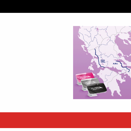
ταξύ δύο ανδρών στο κέντρο της Θήβας
 βράδυ της Πέμπτης,...
εκόρ τα EBITDA το εξάμηνο
υψηλές επιδόσεις κατά...