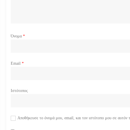
θ
ρ
ω
Όνομα
*
ν
Email
*
Ιστότοπος
Αποθήκευσε το όνομά μου, email, και τον ιστότοπο μου σε αυτόν 