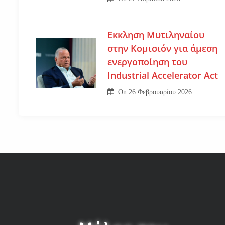
Εκκληση Μυτιληναίου
στην Κομισιόν για άμεση
ενεργοποίηση του
Industrial Accelerator Act
On
26 Φεβρουαρίου 2026