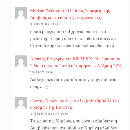
Ο Οσιος Σεραφείμ της
Myriam Drakou
στο
Δομβούς και το άβατο για τις γυναίκες
10 ΙΟΥΝΊΟΥ 2026
ο πατερ παχωμιοσ 60 χρονια υπηρετει το
μοναστηρι τωρα χτυπησε το ποδι του και ειναι
στο νοσοκομείο περαστικά καλοκαρδε πατερ
METLEN: Ξεπέρασαν τα
Λιάππης Γρηγόρης
στο
2 δισ. ευρώ τα έσοδα α’ τριμήνου – Αύξηση 37%
7 ΜΑΪ́ΟΥ 2026
Διάδοχη αξιόπιστη κατάσταση για την εταιρεία
υπάρχει ;;
Οι μετονομασίες των
Γιάννης Νικολόπουλος
στο
οικισμών της Βοιωτίας
17 ΦΕΒΡΟΥΑΡΊΟΥ 2026
Το χωριό της Μητέρας μου είναι η Δόμβρενα ή
Δομβραίνα που ονομάσθηκε Κορύνη αλλά δεν