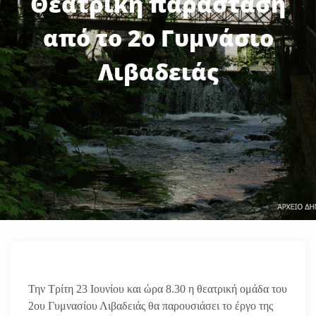
Θεατρική παράσταση
από το 2ο Γυμνάσιο
Λιβαδειάς
Την Τρίτη 23 Ιουνίου και ώρα 8.30 η θεατρική ομάδα του
2ου Γυμνασίου Λιβαδειάς θα παρουσιάσει το έργο της