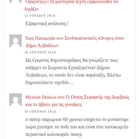
Ορίζοντες»: Η μοντέρνα τέχνη εξακολουθεί να
διχάζει
13 ΙΟΥΛΊΟΥ 2026
Εξαιρετική ανάλυση.!
Συνδικαλιστικές κόντρες στον
Έφη Παλαμηδα
στο
Δήμο Λεβαδέων
30 ΙΟΥΝΊΟΥ 2026
Ως έγκριτος δημοσιογράφος θα γνωρίζετε πως
υπάρχει το Σωματειο Εργαζομένων Δήμου
Λεβαδεων, το οποίο δεν είναι παράταξη. Βλέπω
δημοσιεύσετε σχεδόν…
Ο Οσιος Σεραφείμ της Δομβούς
Myriam Drakou
στο
και το άβατο για τις γυναίκες
10 ΙΟΥΝΊΟΥ 2026
ο πατερ παχωμιοσ 60 χρονια υπηρετει το μοναστηρι
τωρα χτυπησε το ποδι του και ειναι στο νοσοκομείο
περαστικά καλοκαρδε πατερ