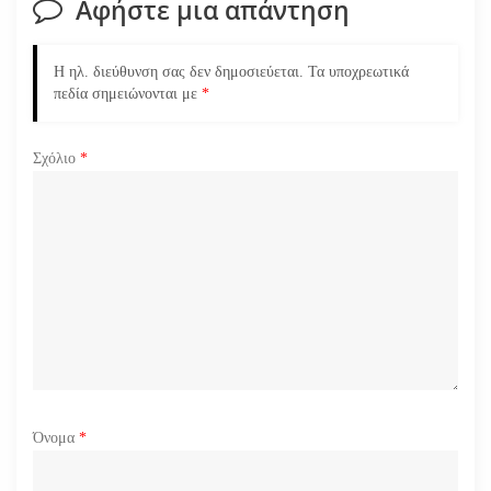
σ
Αφήστε μια απάντηση
η
Η ηλ. διεύθυνση σας δεν δημοσιεύεται.
Τα υποχρεωτικά
ά
πεδία σημειώνονται με
*
ρ
Σχόλιο
*
θ
ρ
ω
ν
Όνομα
*