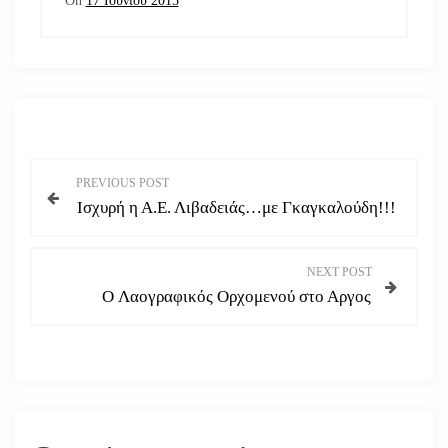
On
17 Ιουνίου 2015
Π
PREVIOUS POST
Ισχυρή η Α.Ε. Λιβαδειάς…με Γκαγκαλούδη!!!
λ
ο
NEXT POST
O Λαογραφικός Ορχομενού στο Αργος
ή
γ
η