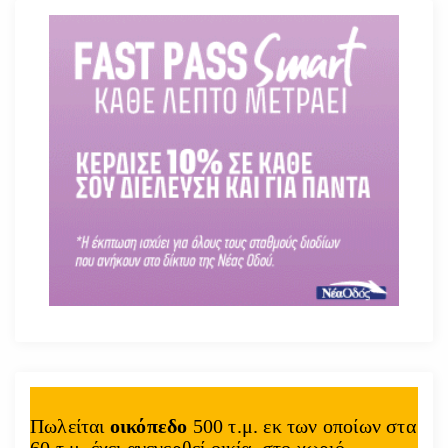
Πωλείται
οικόπεδο
500 τ.μ. εκ των οποίων στα
60 τ.μ. έχει ανεγερθεί οικία, στο χωριό