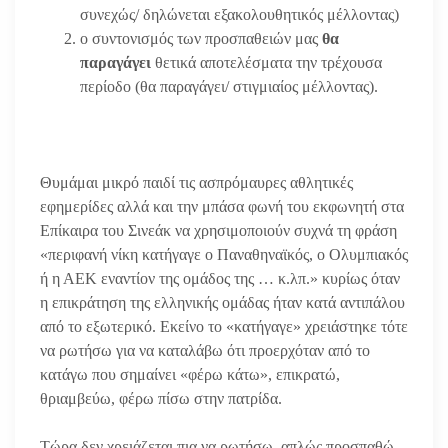
συνεχώς/ δηλώνεται εξακολουθητικός μέλλοντας)
ο συντονισμός των προσπαθειών μας
θα
παραγάγει
θετικά αποτελέσματα την τρέχουσα
περίοδο (θα παραγάγει/ στιγμιαίος μέλλοντας).
Θυμάμαι μικρό παιδί τις ασπρόμαυρες αθλητικές
εφημερίδες αλλά και την μπάσα φωνή του εκφωνητή στα
Επίκαιρα του Σινεάκ να χρησιμοποιούν συχνά τη φράση
«περιφανή νίκη κατήγαγε ο Παναθηναϊκός, ο Ολυμπιακός
ή η ΑΕΚ εναντίον της ομάδος της … κ.λπ.» κυρίως όταν
η επικράτηση της ελληνικής ομάδας ήταν κατά αντιπάλου
από το εξωτερικό. Εκείνο το «κατήγαγε» χρειάστηκε τότε
να ρωτήσω για να καταλάβω ότι προερχόταν από το
κατάγω που σημαίνει «φέρω κάτω», επικρατώ,
θριαμβεύω, φέρω πίσω στην πατρίδα.
Τώρα δεν χρειάζεται πια να ρωτήσω, απλώς προσπαθώ