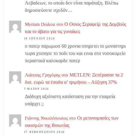
Λεβαδεων, το οποίο δεν είναι παράταξη. Βλέπω
δημοσιεύσετε σχεδόν…
Ο Οσιος Σεραφείμ της Δομβούς
Myriam Drakou
στο
και το άβατο για τις γυναίκες
10 ΙΟΥΝΊΟΥ 2026
ο πατερ παχωμιοσ 60 χρονια υπηρετει το μοναστηρι
τωρα χτυπησε το ποδι του και ειναι στο νοσοκομείο
περαστικά καλοκαρδε πατερ
METLEN: Ξεπέρασαν τα 2
Λιάππης Γρηγόρης
στο
δισ. ευρώ τα έσοδα α’ τριμήνου – Αύξηση 37%
7 ΜΑΪ́ΟΥ 2026
Διάδοχη αξιόπιστη κατάσταση για την εταιρεία
υπάρχει ;;
Οι μετονομασίες των
Γιάννης Νικολόπουλος
στο
οικισμών της Βοιωτίας
17 ΦΕΒΡΟΥΑΡΊΟΥ 2026