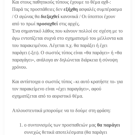
Και στους παθητικούς τύπους έχουμε το θέμα αχθ-:
Παρά τις προσπάθειες δεν
εξήχθη
ασφαλές συμπέρασμα
/ Ο αγώνας θα
διεξαχθεί
κανονικά / Οι ύποπτοι έχουν
από το πρωί
προσαχθεί
στις αρχές.
Ένα σημαντικό λάθος που κάνουν πολλοί σε σχέση με το
άγω εντοπίζεται συχνά στο σχηματισμό του μέλλοντα και
του παρακειμένου. Λέγεται π.χ. θα παράξει ή έχει
παράγει (-ξει). Ο σωστός τύπος είναι «θα παράγει» ή «θα
παραγάγει», ανάλογα αν δηλώνεται διάρκεια ή σύνοψη
χρόνου.
Και αντίστοιχα ο σωστός τύπος –κι αυτό κρατήστε το- για
τον παρακείμενο είναι «έχει παραγάγει», αφού
σχηματίζεται από το αοριστικό θέμα.
Απλουστευτικά μπορούμε να το δούμε στη φράση:
ο συντονισμός των προσπαθειών μας
θα παράγει
συνεχώς θετικά αποτελέσματα (θα παράγει