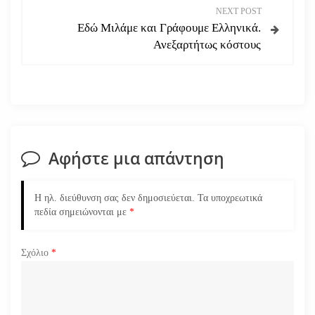
NEXT POST
ή
Εδώ Μιλάμε και Γράφουμε Ελληνικά.
Ανεξαρτήτως κόστους
γ
η
σ
η
Αφήστε μια απάντηση
ά
Η ηλ. διεύθυνση σας δεν δημοσιεύεται.
Τα υποχρεωτικά
ρ
πεδία σημειώνονται με
*
θ
Σχόλιο
*
ρ
ω