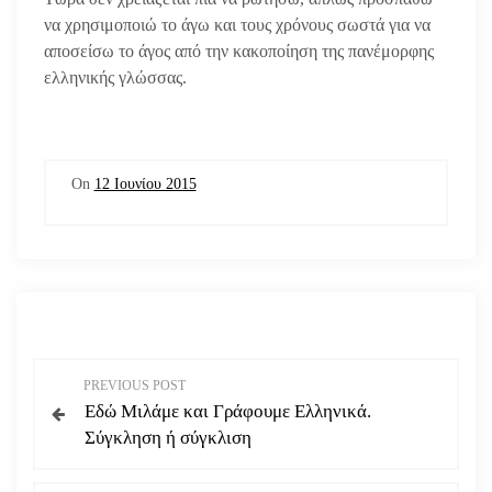
να χρησιμοποιώ το άγω και τους χρόνους σωστά για να
αποσείσω το άγος από την κακοποίηση της πανέμορφης
ελληνικής γλώσσας.
On
12 Ιουνίου 2015
Π
PREVIOUS POST
Εδώ Μιλάμε και Γράφουμε Ελληνικά.
λ
Σύγκληση ή σύγκλιση
ο