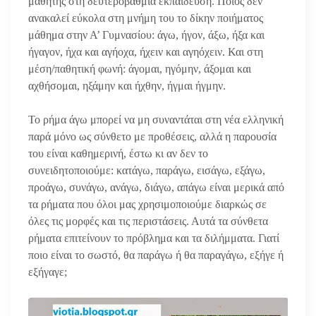
μαθητής στη δευτεροβάθμια εκπαίδευση. Ποιος δεν
ανακαλεί εύκολα στη μνήμη του το δίκην ποιήματος
μάθημα στην Α’ Γυμνασίου: άγω, ήγον, άξω, ήξα και
ήγαγον, ήχα και αγήοχα, ήχειν και αγηόχειν. Και στη
μέση/παθητική φωνή: άγομαι, ηγόμην, άξομαι και
αχθήσομαι, ηξάμην και ήχθην, ήγμαι ήγμην.
Το ρήμα άγω μπορεί να μη συναντάται στη νέα ελληνική
παρά μόνο ως σύνθετο με προθέσεις, αλλά η παρουσία
του είναι καθημερινή, έστω κι αν δεν το
συνειδητοποιούμε: κατάγω, παράγω, εισάγω, εξάγω,
προάγω, συνάγω, ανάγω, διάγω, απάγω είναι μερικά από
τα ρήματα που όλοι μας χρησιμοποιούμε διαρκώς σε
όλες τις μορφές και τις περιστάσεις. Αυτά τα σύνθετα
ρήματα επιτείνουν το πρόβλημα και τα διλήμματα. Γιατί
ποιο είναι το σωστό, θα παράγω ή θα παραγάγω, εξήγε ή
εξήγαγε;