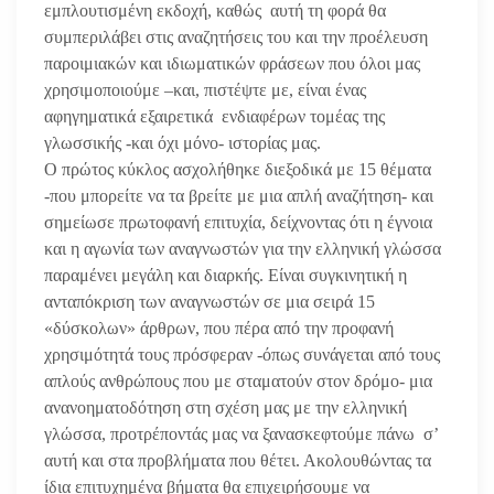
εμπλουτισμένη εκδοχή, καθώς αυτή τη φορά θα
συμπεριλάβει στις αναζητήσεις του και την προέλευση
παροιμιακών και ιδιωματικών φράσεων που όλοι μας
χρησιμοποιούμε –και, πιστέψτε με, είναι ένας
αφηγηματικά εξαιρετικά ενδιαφέρων τομέας της
γλωσσικής -και όχι μόνο- ιστορίας μας.
Ο πρώτος κύκλος ασχολήθηκε διεξοδικά με 15 θέματα
-που μπορείτε να τα βρείτε με μια απλή αναζήτηση- και
σημείωσε πρωτοφανή επιτυχία, δείχνοντας ότι η έγνοια
και η αγωνία των αναγνωστών για την ελληνική γλώσσα
παραμένει μεγάλη και διαρκής. Είναι συγκινητική η
ανταπόκριση των αναγνωστών σε μια σειρά 15
«δύσκολων» άρθρων, που πέρα από την προφανή
χρησιμότητά τους πρόσφεραν -όπως συνάγεται από τους
απλούς ανθρώπους που με σταματούν στον δρόμο- μια
ανανοηματοδότηση στη σχέση μας με την ελληνική
γλώσσα, προτρέποντάς μας να ξανασκεφτούμε πάνω σ’
αυτή και στα προβλήματα που θέτει. Ακολουθώντας τα
ίδια επιτυχημένα βήματα θα επιχειρήσουμε να