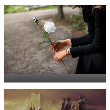
Εφυγε από τη ζωή η
Αγγελική Σμυρναίου
On
29 Ιουλίου 2026