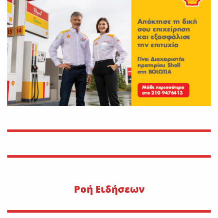
30 Ιουλίου 1470: Ο Μωάμεθ ο
Β’ στη Λιβαδειά
On
29 Ιουλίου 2026
Η METLEN υπογράφει
εμβληματική συμφωνία
προμήθειας γαλλίου
On
29 Ιουλίου 2026
“Εφυγε” ο Ιωάννης Δ.
Κωλέττης σε ηλικία 55 ετών
On
28 Ιουλίου 2026
Pοή Ειδήσεων
Κατά πλειοψηφία εγκρίθηκε
το νομοσχέδιο για την
επέκταση των αρμοδιοτήτων