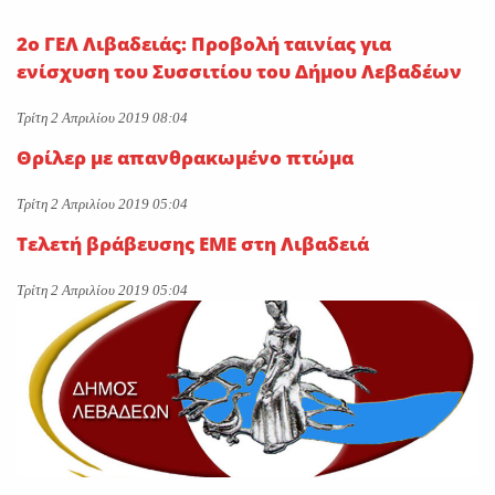
ΕΥΔΑΠ και ΕΥΑΘ-Σπανός:
2ο ΓΕΛ Λιβαδειάς: Προβολή ταινίας για
«Υδρολογικό νοικοκύρεμα με
ενίσχυση του Συσσιτίου του Δήμου Λεβαδέων
το φιλόδοξο νομοσχέδιο»
On
27 Ιουλίου 2026
Τρίτη 2 Απριλίου 2019 08:04
Θρίλερ με απανθρακωμένο πτώμα
Λαμία: Νεκρός 24χρονος μέσα
στο διαμέρισμά του
Τρίτη 2 Απριλίου 2019 05:04
On
25 Ιουλίου 2026
Τελετή βράβευσης ΕΜΕ στη Λιβαδειά
Τρίτη 2 Απριλίου 2019 05:04