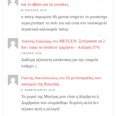
και το άβατο για τις γυναίκες
10 ΙΟΥΝΊΟΥ 2026
ο πατερ παχωμιοσ 60 χρονια υπηρετει το μοναστηρι
τωρα χτυπησε το ποδι του και ειναι στο νοσοκομείο
περαστικά καλοκαρδε πατερ
METLEN: Ξεπέρασαν τα 2
Λιάππης Γρηγόρης
στο
δισ. ευρώ τα έσοδα α’ τριμήνου – Αύξηση 37%
7 ΜΑΪ́ΟΥ 2026
Διάδοχη αξιόπιστη κατάσταση για την εταιρεία
υπάρχει ;;
Οι μετονομασίες των
Γιάννης Νικολόπουλος
στο
οικισμών της Βοιωτίας
17 ΦΕΒΡΟΥΑΡΊΟΥ 2026
Το χωριό της Μητέρας μου είναι η Δόμβρενα ή
Δομβραίνα που ονομάσθηκε Κορύνη αλλά δεν
πέρασε αυτή η αλλαγή!