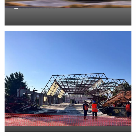
On
30 Ιουλίου 2026
Νέο εργατικό δυστύχημα-
Νεκρός 59χρονος πατέρας
τριών παιδιών
On
30 Ιουλίου 2026