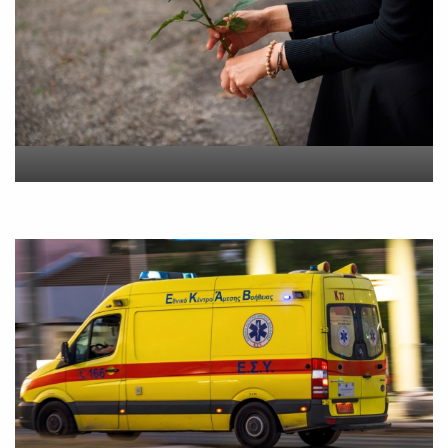
“Εφυγε” σε ηλικία 55 ετών
η Βίκυ Σωκρ. Γερασίμου
On
5 Αυγούστου 2026
Βοιωτία: Νεκρός ο
62χρονος – Επεσε από τη
σκαλωσιά