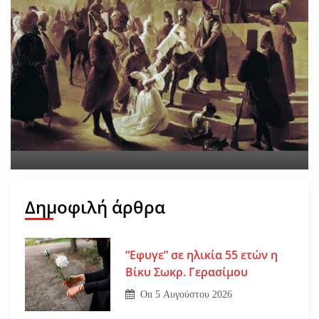
30 Ιουλίου 1470: Ο
Μωάμεθ ο Β’ στη Λιβαδειά
On
29 Ιουλίου 2026
Δημοφιλή άρθρα
“Εφυγε” σε ηλικία 55 ετών η
Βίκυ Σωκρ. Γερασίμου
On
5 Αυγούστου 2026