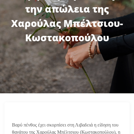
την απώλεια της
Χαρούλας Μπέλτσιου-
Κωστακοπούλου
Βαρύ πένθος έχει σκορπίσει στη Λιβαδειά η είδηση του
θανάτου της Χαρούλας Μπέλτσιου (Κωστακοπούλου), η