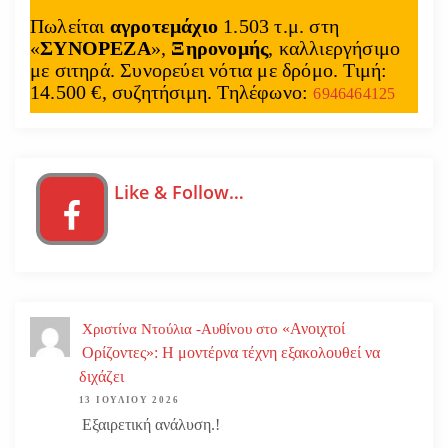
Πωλείται
αγροτεμάχιο
1.503 τ.μ. στη
«
ΣΥΝΟΡΕΖΑ
»,
Ξηρονομής
, καλλιεργήσιμο
με σιτηρά. Συνορεύει νότια με δρόμο. Τιμή:
14.500 €, συζητήσιμη. Τηλέφωνο:
6946464125
Like & Follow…
«Ανοιχτοί
Χριστίνα Ντούλια -Αυθίνου
στο
Ορίζοντες»: Η μοντέρνα τέχνη εξακολουθεί να
διχάζει
13 ΙΟΥΛΊΟΥ 2026
Εξαιρετική ανάλυση.!