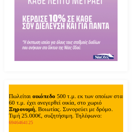
Πωλείται
οικόπεδο
500 τ.μ. εκ των οποίων στα
60 τ.μ. έχει ανεγερθεί οικία, στο χωριό
Ξηρονομή
, Βοιωτίας. Συνορεύει με δρόμο.
Τιμή 25.000€, συζητήσιμη. Τηλέφωνο:
6946464125