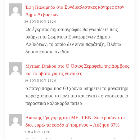
Συνδικαλιστικές κόντρες στον
Έφη Παλαμηδα
στο
Δήμο Λεβαδέων
30 ΙΟΥΝΊΟΥ 2026
Ως έγκριτος δημοσιογράφος θα γνωρίζετε πως
υπάρχει το Σωματειο Εργαζομένων Δήμου
Λεβαδεων, το οποίο δεν είναι παράταξη. Βλέπω
δημοσιεύσετε σχεδόν…
Ο Οσιος Σεραφείμ της Δομβούς
Myriam Drakou
στο
και το άβατο για τις γυναίκες
10 ΙΟΥΝΊΟΥ 2026
ο πατερ παχωμιοσ 60 χρονια υπηρετει το μοναστηρι
τωρα χτυπησε το ποδι του και ειναι στο νοσοκομείο
περαστικά καλοκαρδε πατερ
METLEN: Ξεπέρασαν τα 2
Λιάππης Γρηγόρης
στο
δισ. ευρώ τα έσοδα α’ τριμήνου – Αύξηση 37%
7 ΜΑΪ́ΟΥ 2026