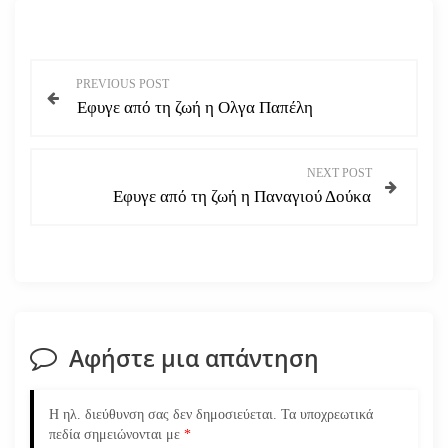
Π
PREVIOUS POST
Εφυγε από τη ζωή η Ολγα Παπέλη
λ
ο
NEXT POST
Εφυγε από τη ζωή η Παναγιού Δούκα
ή
γ
η
σ
Αφήστε μια απάντηση
η
Η ηλ. διεύθυνση σας δεν δημοσιεύεται.
Τα υποχρεωτικά
ά
πεδία σημειώνονται με
*