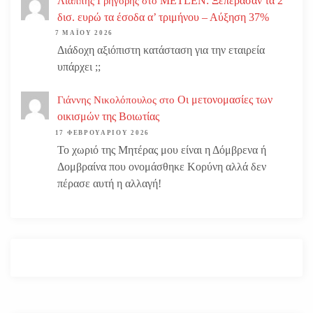
METLEN: Ξεπέρασαν τα 2
Λιάππης Γρηγόρης
στο
δισ. ευρώ τα έσοδα α’ τριμήνου – Αύξηση 37%
7 ΜΑΪ́ΟΥ 2026
Διάδοχη αξιόπιστη κατάσταση για την εταιρεία
υπάρχει ;;
Οι μετονομασίες των
Γιάννης Νικολόπουλος
στο
οικισμών της Βοιωτίας
17 ΦΕΒΡΟΥΑΡΊΟΥ 2026
Το χωριό της Μητέρας μου είναι η Δόμβρενα ή
Δομβραίνα που ονομάσθηκε Κορύνη αλλά δεν
πέρασε αυτή η αλλαγή!