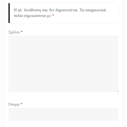
ά
Η ηλ. διεύθυνση σας δεν δημοσιεύεται.
Τα υποχρεωτικά
ρ
πεδία σημειώνονται με
*
θ
Σχόλιο
*
ρ
ω
ν
Όνομα
*