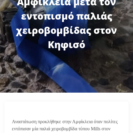
Αμφίκλεια μετά τον
εντοπισμό παλιάς
χειροβομβίδας στον
Κηφισό
Αναστάτωση προκλήθηκε στην Αμφίκλεια όταν πολίτες
εντόπισαν μία παλιά χειροβομβίδα τύπου Mills στον