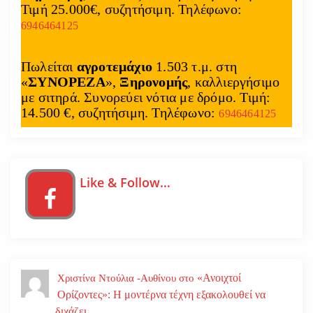
Τιμή 25.000€, συζητήσιμη. Τηλέφωνο:
6946464125
Πωλείται
αγροτεμάχιο
1.503 τ.μ. στη
«
ΣΥΝΟΡΕΖΑ
»,
Ξηρονομής
, καλλιεργήσιμο
με σιτηρά. Συνορεύει νότια με δρόμο. Τιμή:
14.500 €, συζητήσιμη. Τηλέφωνο:
6946464125
Like & Follow…
«Ανοιχτοί
Χριστίνα Ντούλια -Αυθίνου
στο
Ορίζοντες»: Η μοντέρνα τέχνη εξακολουθεί να
διχάζει