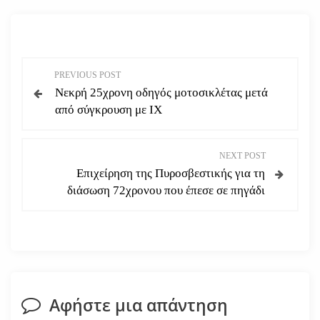
Π
PREVIOUS POST
Νεκρή 25χρονη οδηγός μοτοσικλέτας μετά
λ
από σύγκρουση με ΙΧ
ο
NEXT POST
ή
Επιχείρηση της Πυροσβεστικής για τη
διάσωση 72χρονου που έπεσε σε πηγάδι
γ
η
σ
η
Αφήστε μια απάντηση