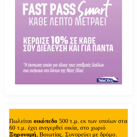
Πωλείται
οικόπεδο
500 τ.μ. εκ των οποίων στα
60 τ.μ. έχει ανεγερθεί οικία, στο χωριό
Ξηρονομή
, Βοιωτίας. Συνορεύει με δρόμο.