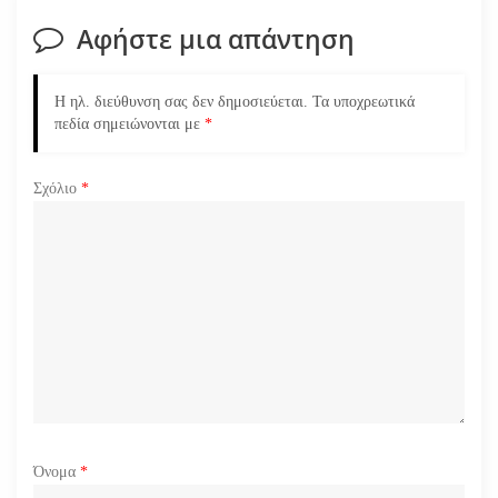
η
Αφήστε μια απάντηση
ά
ρ
Η ηλ. διεύθυνση σας δεν δημοσιεύεται.
Τα υποχρεωτικά
πεδία σημειώνονται με
*
θ
ρ
Σχόλιο
*
ω
ν
Όνομα
*