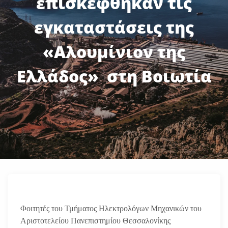
επισκέφθηκαν τις
εγκαταστάσεις της
«Αλουμίνιον της
Ελλάδος» στη Βοιωτία
Φοιτητές του Τμήματος Ηλεκτρολόγων Μηχανικών του
Αριστοτελείου Πανεπιστημίου Θεσσαλονίκης