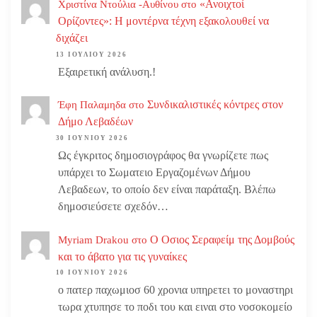
«Ανοιχτοί
Χριστίνα Ντούλια -Αυθίνου
στο
Ορίζοντες»: Η μοντέρνα τέχνη εξακολουθεί να
διχάζει
13 ΙΟΥΛΊΟΥ 2026
Εξαιρετική ανάλυση.!
Συνδικαλιστικές κόντρες στον
Έφη Παλαμηδα
στο
Δήμο Λεβαδέων
30 ΙΟΥΝΊΟΥ 2026
Ως έγκριτος δημοσιογράφος θα γνωρίζετε πως
υπάρχει το Σωματειο Εργαζομένων Δήμου
Λεβαδεων, το οποίο δεν είναι παράταξη. Βλέπω
δημοσιεύσετε σχεδόν…
Ο Οσιος Σεραφείμ της Δομβούς
Myriam Drakou
στο
και το άβατο για τις γυναίκες
10 ΙΟΥΝΊΟΥ 2026
ο πατερ παχωμιοσ 60 χρονια υπηρετει το μοναστηρι
τωρα χτυπησε το ποδι του και ειναι στο νοσοκομείο