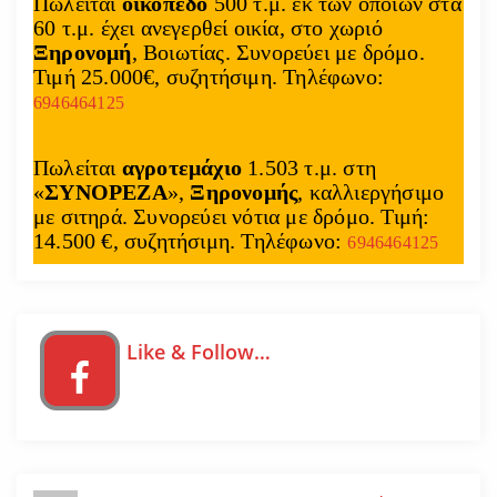
Πωλείται
οικόπεδο
500 τ.μ. εκ των οποίων στα
60 τ.μ. έχει ανεγερθεί οικία, στο χωριό
Ξηρονομή
, Βοιωτίας. Συνορεύει με δρόμο.
Τιμή 25.000€, συζητήσιμη. Τηλέφωνο:
6946464125
Πωλείται
αγροτεμάχιο
1.503 τ.μ. στη
«
ΣΥΝΟΡΕΖΑ
»,
Ξηρονομής
, καλλιεργήσιμο
με σιτηρά. Συνορεύει νότια με δρόμο. Τιμή:
14.500 €, συζητήσιμη. Τηλέφωνο:
6946464125
Like & Follow…