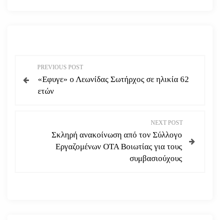
Π
PREVIOUS POST
«Εφυγε» ο Λεωνίδας Σωτήρχος σε ηλικία 62
λ
ετών
ο
NEXT POST
ή
Σκληρή ανακοίνωση από τον Σύλλογο
Εργαζομένων ΟΤΑ Βοιωτίας για τους
γ
συμβασιούχους
η
σ