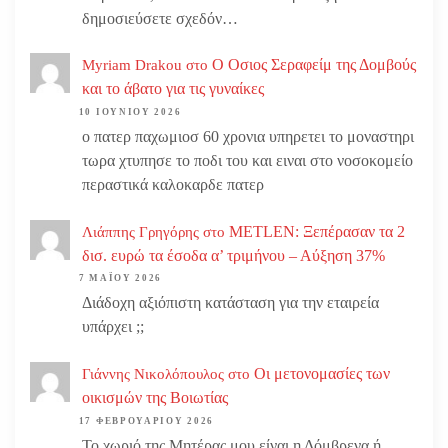
δημοσιεύσετε σχεδόν…
Ο Οσιος Σεραφείμ της Δομβούς
Myriam Drakou
στο
και το άβατο για τις γυναίκες
10 ΙΟΥΝΊΟΥ 2026
ο πατερ παχωμιοσ 60 χρονια υπηρετει το μοναστηρι
τωρα χτυπησε το ποδι του και ειναι στο νοσοκομείο
περαστικά καλοκαρδε πατερ
METLEN: Ξεπέρασαν τα 2
Λιάππης Γρηγόρης
στο
δισ. ευρώ τα έσοδα α’ τριμήνου – Αύξηση 37%
7 ΜΑΪ́ΟΥ 2026
Διάδοχη αξιόπιστη κατάσταση για την εταιρεία
υπάρχει ;;
Οι μετονομασίες των
Γιάννης Νικολόπουλος
στο
οικισμών της Βοιωτίας
17 ΦΕΒΡΟΥΑΡΊΟΥ 2026
Το χωριό της Μητέρας μου είναι η Δόμβρενα ή