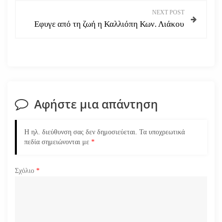
ο
NEXT POST
Εφυγε από τη ζωή η Καλλιόπη Κων. Λιάκου
ή
γ
η
σ
Αφήστε μια απάντηση
η
Η ηλ. διεύθυνση σας δεν δημοσιεύεται.
Τα υποχρεωτικά
ά
πεδία σημειώνονται με
*
ρ
Σχόλιο
*
θ
ρ