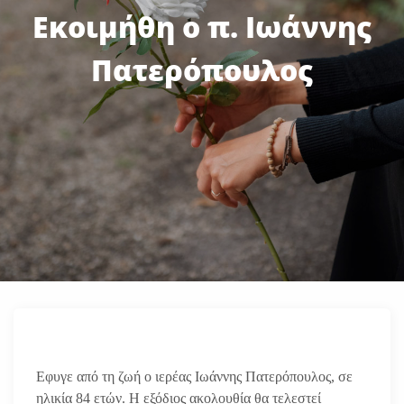
Εκοιμήθη ο π. Ιωάννης
Πατερόπουλος
Εφυγε από τη ζωή ο ιερέας Ιωάννης Πατερόπουλος, σε
ηλικία 84 ετών. Η εξόδιος ακολουθία θα τελεστεί