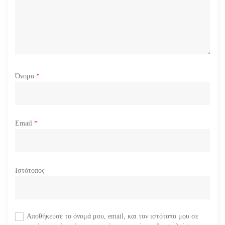
ω
ν
Όνομα
*
Email
*
Ιστότοπος
Αποθήκευσε το όνομά μου, email, και τον ιστότοπο μου σε