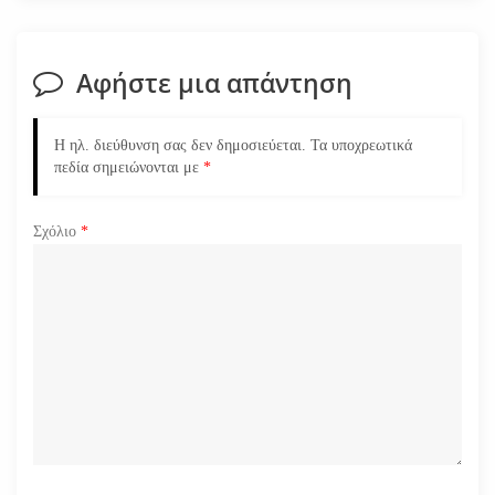
η
Αφήστε μια απάντηση
ά
ρ
Η ηλ. διεύθυνση σας δεν δημοσιεύεται.
Τα υποχρεωτικά
πεδία σημειώνονται με
*
θ
ρ
Σχόλιο
*
ω
ν