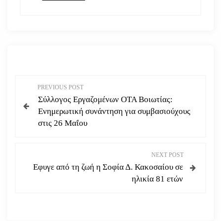
Π
PREVIOUS POST
Σύλλογος Εργαζομένων ΟΤΑ Βοιωτίας:
λ
Ενημερωτική συνάντηση για συμβασιούχους
στις 26 Μαΐου
ο
ή
NEXT POST
Εφυγε από τη ζωή η Σοφία Δ. Κακοσαίου σε
γ
ηλικία 81 ετών
η
σ