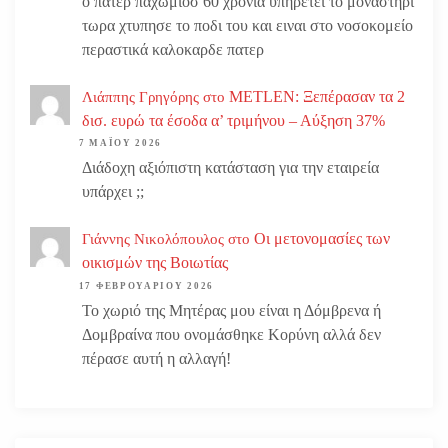
ο πατερ παχωμιοσ 60 χρονια υπηρετει το μοναστηρι
τωρα χτυπησε το ποδι του και ειναι στο νοσοκομείο
περαστικά καλοκαρδε πατερ
METLEN: Ξεπέρασαν τα 2
Λιάππης Γρηγόρης
στο
δισ. ευρώ τα έσοδα α’ τριμήνου – Αύξηση 37%
7 ΜΑΪ́ΟΥ 2026
Διάδοχη αξιόπιστη κατάσταση για την εταιρεία
υπάρχει ;;
Οι μετονομασίες των
Γιάννης Νικολόπουλος
στο
οικισμών της Βοιωτίας
17 ΦΕΒΡΟΥΑΡΊΟΥ 2026
Το χωριό της Μητέρας μου είναι η Δόμβρενα ή
Δομβραίνα που ονομάσθηκε Κορύνη αλλά δεν
πέρασε αυτή η αλλαγή!