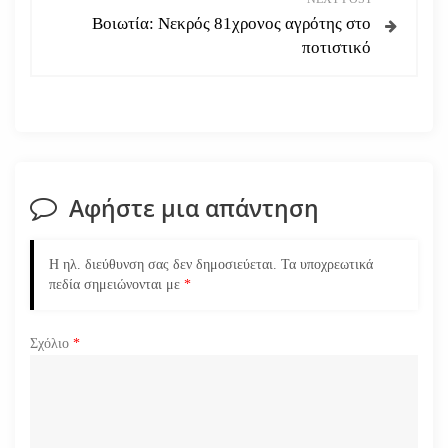
Βοιωτία: Νεκρός 81χρονος αγρότης στο
ή
ποτιστικό
γ
η
σ
Αφήστε μια απάντηση
η
ά
Η ηλ. διεύθυνση σας δεν δημοσιεύεται.
Τα υποχρεωτικά
πεδία σημειώνονται με
*
ρ
Σχόλιο
*
θ
ρ
ω