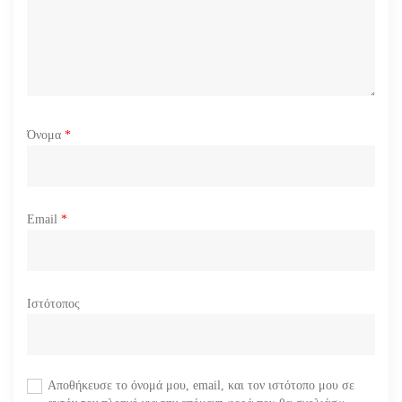
ν
Όνομα
*
Email
*
Ιστότοπος
Αποθήκευσε το όνομά μου, email, και τον ιστότοπο μου σε