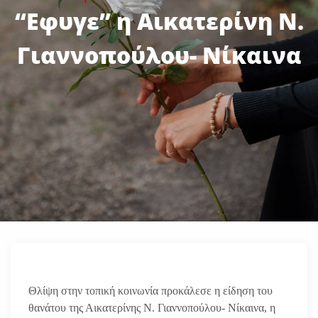
“Εφυγε” η Αικατερίνη Ν.
Γιαννοπούλου- Νίκαινα
Θλίψη στην τοπική κοινωνία προκάλεσε η είδηση του
θανάτου της Αικατερίνης Ν. Γιαννοπούλου- Νίκαινα, η