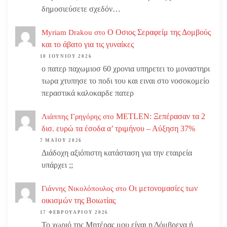
δημοσιεύσετε σχεδόν…
Ο Οσιος Σεραφείμ της Δομβούς
Myriam Drakou
στο
και το άβατο για τις γυναίκες
10 ΙΟΥΝΊΟΥ 2026
ο πατερ παχωμιοσ 60 χρονια υπηρετει το μοναστηρι
τωρα χτυπησε το ποδι του και ειναι στο νοσοκομείο
περαστικά καλοκαρδε πατερ
METLEN: Ξεπέρασαν τα 2
Λιάππης Γρηγόρης
στο
δισ. ευρώ τα έσοδα α’ τριμήνου – Αύξηση 37%
7 ΜΑΪ́ΟΥ 2026
Διάδοχη αξιόπιστη κατάσταση για την εταιρεία
υπάρχει ;;
Οι μετονομασίες των
Γιάννης Νικολόπουλος
στο
οικισμών της Βοιωτίας
17 ΦΕΒΡΟΥΑΡΊΟΥ 2026
Το χωριό της Μητέρας μου είναι η Δόμβρενα ή