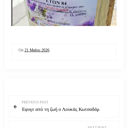
On
21 Μαΐου 2026
Π
PREVIOUS POST
Εφυγε από τη ζωή ο Λουκάς Κωτσαδάμ
λ
ο
NEXT POST