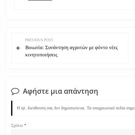
Π
PREVIOUS POST
Βοιωτία: Συνάντηση αγροτών με φόντο νέες
λ
κινητοποιήσεις
ο
ή
Αφήστε μια απάντηση
γ
η
Η ηλ. διεύθυνση σας δεν δημοσιεύεται.
Τα υποχρεωτικά πεδία σημ
σ
Σχόλιο
*
η