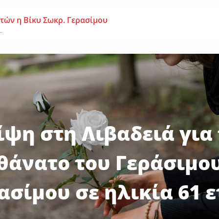
 ετών η Βίκυ Σωκρ. Γερασίμου
.
χρονος – Επεσε από τη σκαλωσιά
..
μοναχή Ευπραξία (Κουκουλούδη)
ουκουλούδη), σε ηλικία...
ψη στη Λιβαδειά για
θάνατο του Γεράσιμο
ασίμου σε ηλικία 61 