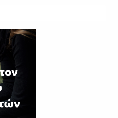
 τον
υ
ετών