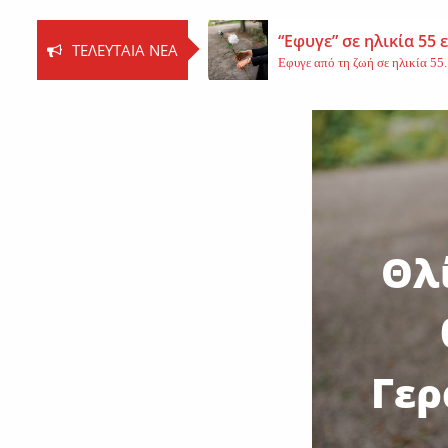
“Εφυγε” σε ηλικία 55
ΤΕΛΕΥΤΑΊΑ ΝΈΑ
Εφυγε από τη ζωή σε ηλικία 55..
Βοιωτία: Νεκρός ο 62
Τη ζωή του έχασε ο 62χρονος Ι..
Εφυγε από τη ζωή η 
Εκοιμήθη η μοναχή Ευπραξία (Κ
Θλί
Γερ