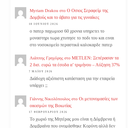
Ο Οσιος Σεραφείμ της
Myriam Drakou
στο
Δομβούς και το άβατο για τις γυναίκες
10 ΙΟΥΝΊΟΥ 2026
ο πατερ παχωμιοσ 60 χρονια υπηρετει το
μοναστηρι τωρα χτυπησε το ποδι του και ειναι
στο νοσοκομείο περαστικά καλοκαρδε πατερ
METLEN: Ξεπέρασαν τα
Λιάππης Γρηγόρης
στο
2 δισ. ευρώ τα έσοδα α’ τριμήνου – Αύξηση 37%
7 ΜΑΪ́ΟΥ 2026
Διάδοχη αξιόπιστη κατάσταση για την εταιρεία
υπάρχει ;;
Οι μετονομασίες των
Γιάννης Νικολόπουλος
στο
οικισμών της Βοιωτίας
17 ΦΕΒΡΟΥΑΡΊΟΥ 2026
Το χωριό της Μητέρας μου είναι η Δόμβρενα ή
Δομβραίνα που ονομάσθηκε Κορύνη αλλά δεν