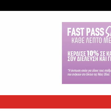
ταξύ δύο ανδρών στο κέντρο της Θήβας
 βράδυ της Πέμπτης,...
εκόρ τα EBITDA το εξάμηνο
υψηλές επιδόσεις κατά...