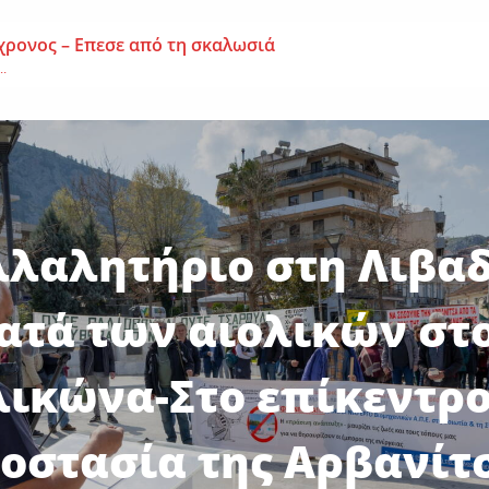
χρονος – Επεσε από τη σκαλωσιά
..
μοναχή Ευπραξία (Κουκουλούδη)
ουκουλούδη), σε ηλικία...
ημα-Νεκρός 59χρονος πατέρας τριών παιδιών
εργάτης,...
λλαλητήριο στη Λιβαδ
ατά των αιολικών στ
λικώνα-Στο επίκεντρο
οστασία της Αρβανίτ