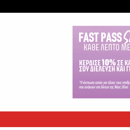
εκόρ τα EBITDA το εξάμηνο
υψηλές επιδόσεις κατά...
 ετών η Βίκυ Σωκρ. Γερασίμου
.