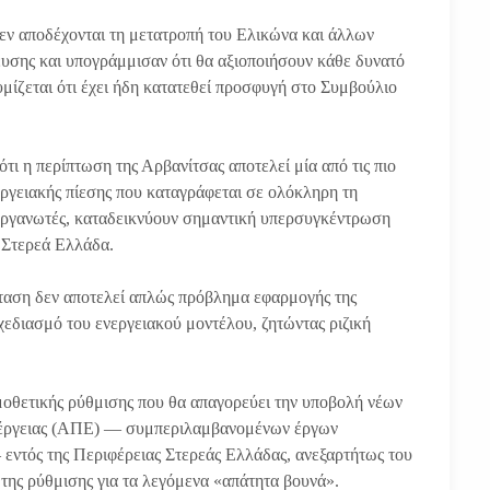
δεν αποδέχονται τη μετατροπή του Ελικώνα και άλλων
ευσης και υπογράμμισαν ότι θα αξιοποιήσουν κάθε δυνατό
μίζεται ότι έχει ήδη κατατεθεί προσφυγή στο Συμβούλιο
ι η περίπτωση της Αρβανίτσας αποτελεί μία από τις πιο
νεργειακής πίεσης που καταγράφεται σε ολόκληρη τη
οργανωτές, καταδεικνύουν σημαντική υπερσυγκέντρωση
 Στερεά Ελλάδα.
ταση δεν αποτελεί απλώς πρόβλημα εφαρμογής της
χεδιασμό του ενεργειακού μοντέλου, ζητώντας ριζική
μοθετικής ρύθμισης που θα απαγορεύει την υποβολή νέων
νέργειας (ΑΠΕ) — συμπεριλαμβανομένων έργων
εντός της Περιφέρειας Στερεάς Ελλάδας, ανεξαρτήτως του
 της ρύθμισης για τα λεγόμενα «απάτητα βουνά».