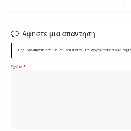
ο
ή
Αφήστε μια απάντηση
γ
η
Η ηλ. διεύθυνση σας δεν δημοσιεύεται.
Τα υποχρεωτικά πεδία σημ
σ
Σχόλιο
*
η
ά
ρ
θ
ρ