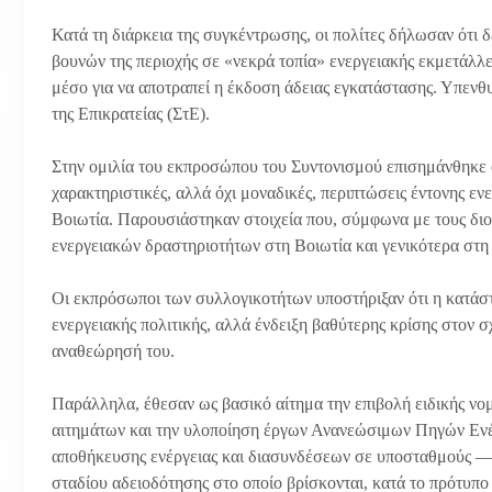
Κατά τη διάρκεια της συγκέντρωσης, οι πολίτες δήλωσαν ότι 
βουνών της περιοχής σε «νεκρά τοπία» ενεργειακής εκμετάλλ
μέσο για να αποτραπεί η έκδοση άδειας εγκατάστασης. Υπενθυ
της Επικρατείας (ΣτΕ).
Στην ομιλία του εκπροσώπου του Συντονισμού επισημάνθηκε ότ
χαρακτηριστικές, αλλά όχι μοναδικές, περιπτώσεις έντονης ε
Βοιωτία. Παρουσιάστηκαν στοιχεία που, σύμφωνα με τους δι
ενεργειακών δραστηριοτήτων στη Βοιωτία και γενικότερα στη
Οι εκπρόσωποι των συλλογικοτήτων υποστήριξαν ότι η κατάσ
ενεργειακής πολιτικής, αλλά ένδειξη βαθύτερης κρίσης στον σ
αναθεώρησή του.
Παράλληλα, έθεσαν ως βασικό αίτημα την επιβολή ειδικής νο
αιτημάτων και την υλοποίηση έργων Ανανεώσιμων Πηγών Ε
αποθήκευσης ενέργειας και διασυνδέσεων σε υποσταθμούς — 
σταδίου αδειοδότησης στο οποίο βρίσκονται, κατά το πρότυπο