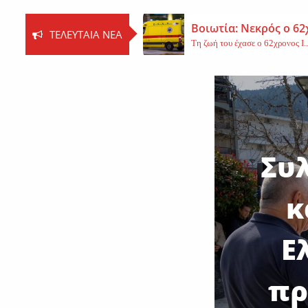
Βοιωτία: Νεκρός ο 62
ΤΕΛΕΥΤΑΊΑ ΝΈΑ
Τη ζωή του έχασε ο 62χρονος Ι..
Εφυγε από τη ζωή η 
Εκοιμήθη η μοναχή Ευπραξία (Κ
Νέο εργατικό δυστύχ
Τη ζωή του έχασε ένας 59χρονος 
Συ
κ
Ε
πρ