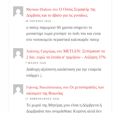
Ο Οσιος Σεραφείμ της
Myriam Drakou
στο
Δομβούς και το άβατο για τις γυναίκες
10 ΙΟΥΝΊΟΥ 2026
ο πατερ παχωμιοσ 60 χρονια υπηρετει το
μοναστηρι τωρα χτυπησε το ποδι του και ειναι
στο νοσοκομείο περαστικά καλοκαρδε πατερ
METLEN: Ξεπέρασαν τα
Λιάππης Γρηγόρης
στο
2 δισ. ευρώ τα έσοδα α’ τριμήνου – Αύξηση 37%
7 ΜΑΪ́ΟΥ 2026
Διάδοχη αξιόπιστη κατάσταση για την εταιρεία
υπάρχει ;;
Οι μετονομασίες των
Γιάννης Νικολόπουλος
στο
οικισμών της Βοιωτίας
17 ΦΕΒΡΟΥΑΡΊΟΥ 2026
Το χωριό της Μητέρας μου είναι η Δόμβρενα ή
Δομβραίνα που ονομάσθηκε Κορύνη αλλά δεν