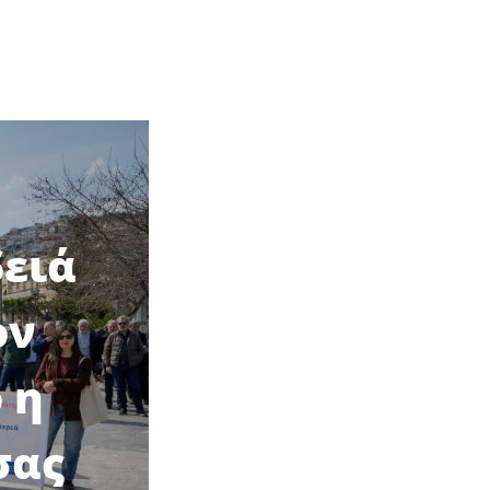
ειά
ον
 η
σας