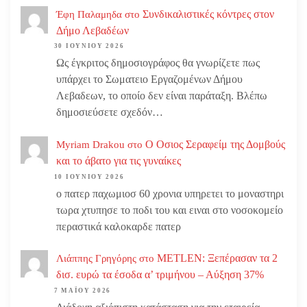
Συνδικαλιστικές κόντρες στον
Έφη Παλαμηδα
στο
Δήμο Λεβαδέων
30 ΙΟΥΝΊΟΥ 2026
Ως έγκριτος δημοσιογράφος θα γνωρίζετε πως
υπάρχει το Σωματειο Εργαζομένων Δήμου
Λεβαδεων, το οποίο δεν είναι παράταξη. Βλέπω
δημοσιεύσετε σχεδόν…
Ο Οσιος Σεραφείμ της Δομβούς
Myriam Drakou
στο
και το άβατο για τις γυναίκες
10 ΙΟΥΝΊΟΥ 2026
ο πατερ παχωμιοσ 60 χρονια υπηρετει το μοναστηρι
τωρα χτυπησε το ποδι του και ειναι στο νοσοκομείο
περαστικά καλοκαρδε πατερ
METLEN: Ξεπέρασαν τα 2
Λιάππης Γρηγόρης
στο
δισ. ευρώ τα έσοδα α’ τριμήνου – Αύξηση 37%
7 ΜΑΪ́ΟΥ 2026