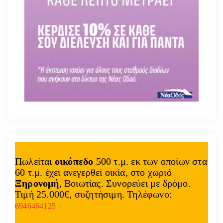
Πωλείται
οικόπεδο
500 τ.μ. εκ των οποίων στα
60 τ.μ. έχει ανεγερθεί οικία, στο χωριό
Ξηρονομή
, Βοιωτίας. Συνορεύει με δρόμο.
Τιμή 25.000€, συζητήσιμη. Τηλέφωνο:
6946464125