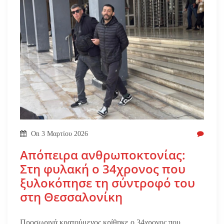
On
3 Μαρτίου 2026
Απόπειρα ανθρωποκτονίας:
Στη φυλακή ο 34χρονος που
ξυλοκόπησε τη σύντροφό του
στη Θεσσαλονίκη
Προσωρινά κρατούμενος κρίθηκε ο 34χρονος που