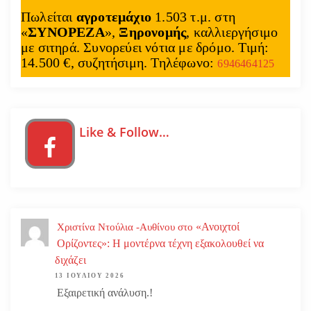
Πωλείται
αγροτεμάχιο
1.503 τ.μ. στη
«
ΣΥΝΟΡΕΖΑ
»,
Ξηρονομής
, καλλιεργήσιμο
με σιτηρά. Συνορεύει νότια με δρόμο. Τιμή:
14.500 €, συζητήσιμη. Τηλέφωνο:
6946464125
Like & Follow…
«Ανοιχτοί
Χριστίνα Ντούλια -Αυθίνου
στο
Ορίζοντες»: Η μοντέρνα τέχνη εξακολουθεί να
διχάζει
13 ΙΟΥΛΊΟΥ 2026
Εξαιρετική ανάλυση.!