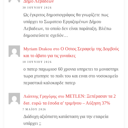
Δήμο Λεβαδέων
30 ΙΟΥΝΊΟΥ 2026
Ως έγκριτος δημοσιογράφος θα γνωρίζετε πως
υπάρχει το Σωματειο Εργαζομένων Δήμου
Λεβαδεων, το οποίο δεν είναι παράταξη. Βλέπω
δημοσιεύσετε σχεδόν…
Ο Οσιος Σεραφείμ της Δομβούς
Myriam Drakou
στο
και το άβατο για τις γυναίκες
10 ΙΟΥΝΊΟΥ 2026
ο πατερ παχωμιοσ 60 χρονια υπηρετει το μοναστηρι
τωρα χτυπησε το ποδι του και ειναι στο νοσοκομείο
περαστικά καλοκαρδε πατερ
METLEN: Ξεπέρασαν τα 2
Λιάππης Γρηγόρης
στο
δισ. ευρώ τα έσοδα α’ τριμήνου – Αύξηση 37%
7 ΜΑΪ́ΟΥ 2026
Διάδοχη αξιόπιστη κατάσταση για την εταιρεία
υπάρχει ;;