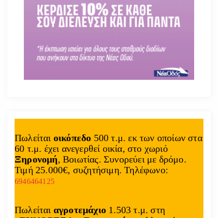
Πωλείται
οικόπεδο
500 τ.μ. εκ των οποίων στα
60 τ.μ. έχει ανεγερθεί οικία, στο χωριό
Ξηρονομή
, Βοιωτίας. Συνορεύει με δρόμο.
Τιμή 25.000€, συζητήσιμη. Τηλέφωνο:
6946464125
Πωλείται
αγροτεμάχιο
1.503 τ.μ. στη