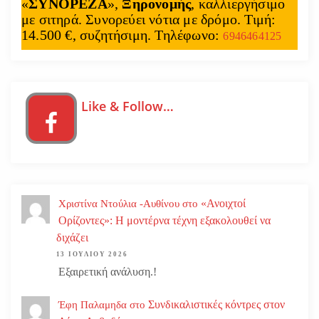
«
ΣΥΝΟΡΕΖΑ
»,
Ξηρονομής
, καλλιεργήσιμο
με σιτηρά. Συνορεύει νότια με δρόμο. Τιμή:
14.500 €, συζητήσιμη. Τηλέφωνο:
6946464125
Like & Follow…
«Ανοιχτοί
Χριστίνα Ντούλια -Αυθίνου
στο
Ορίζοντες»: Η μοντέρνα τέχνη εξακολουθεί να
διχάζει
13 ΙΟΥΛΊΟΥ 2026
Εξαιρετική ανάλυση.!
Συνδικαλιστικές κόντρες στον
Έφη Παλαμηδα
στο