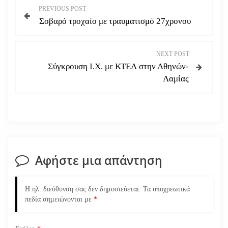
Π
PREVIOUS POST
Σοβαρό τροχαίο με τραυματισμό 27χρονου
λ
ο
NEXT POST
Σύγκρουση Ι.Χ. με ΚΤΕΛ στην Αθηνών-
ή
Λαμίας
γ
η
σ
Αφήστε μια απάντηση
η
ά
Η ηλ. διεύθυνση σας δεν δημοσιεύεται.
Τα υποχρεωτικά
πεδία σημειώνονται με
*
ρ