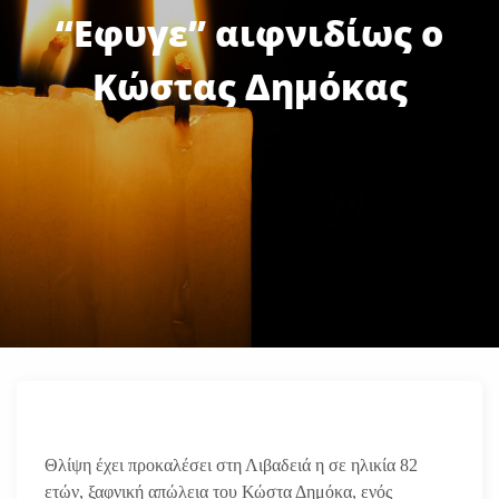
“Εφυγε” αιφνιδίως ο
Κώστας Δημόκας
Θλίψη έχει προκαλέσει στη Λιβαδειά η σε ηλικία 82
ετών, ξαφνική απώλεια του Κώστα Δημόκα, ενός