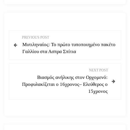
Π
PREVIOUS POST
Μυτιληναίος: Το πρώτο τυποποιημένο πακέτο
λ
Γαλλίου στα Ασπρα Σπίτια
ο
NEXT POST
ή
Βιασμός ανήλικης στον Ορχομενό:
Προφυλακίζεται ο 16χρονος– Ελεύθερος ο
γ
15χρονος
η
σ
η