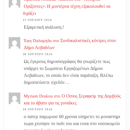
Ορίζοντες»: Η μοντέρνα τέχνη εξακολουθεί να
διχάζει
13 ΙΟΥΛΊΟΥ 2026
Εξαιρετική ανάλυση.!
Συνδικαλιστικές κόντρες στον
Έφη Παλαμηδα
στο
Δήμο Λεβαδέων
30 ΙΟΥΝΊΟΥ 2026
Ως έγκριτος δημοσιογράφος θα γνωρίζετε πως
υπάρχει το Σωματειο Εργαζομένων Δήμου
Λεβαδεων, το οποίο δεν είναι παράταξη. Βλέπω
δημοσιεύσετε σχεδόν…
Ο Οσιος Σεραφείμ της Δομβούς
Myriam Drakou
στο
και το άβατο για τις γυναίκες
10 ΙΟΥΝΊΟΥ 2026
ο πατερ παχωμιοσ 60 χρονια υπηρετει το μοναστηρι
τωρα χτυπησε το ποδι του και ειναι στο νοσοκομείο