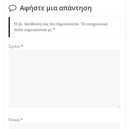
Αφήστε μια απάντηση
ά
ρ
Η ηλ. διεύθυνση σας δεν δημοσιεύεται.
Τα υποχρεωτικά
πεδία σημειώνονται με
*
θ
ρ
Σχόλιο
*
ω
ν
Όνομα
*