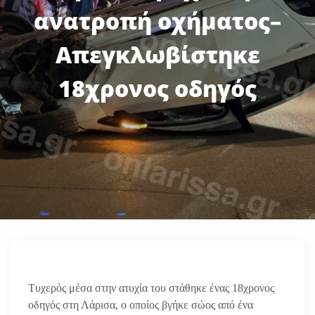
ανατροπή οχήματος–
Απεγκλωβίστηκε
18χρονος οδηγός
Τυχερός μέσα στην ατυχία του στάθηκε ένας 18χρονος
οδηγός στη Λάρισα, ο οποίος βγήκε σώος από ένα