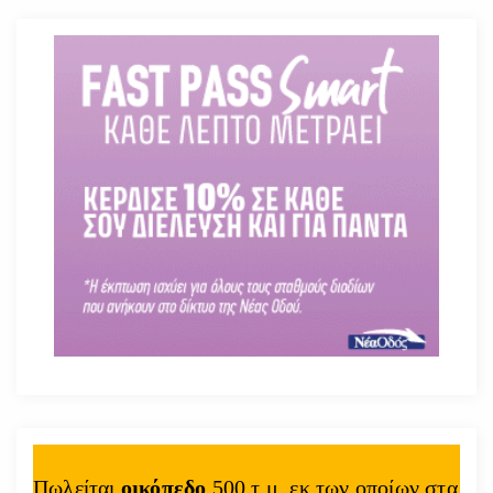
Πωλείται
οικόπεδο
500 τ.μ. εκ των οποίων στα