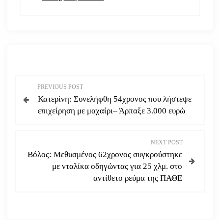
Π
PREVIOUS POST
Κατερίνη: Συνελήφθη 54χρονος που λήστεψε
λ
επιχείρηση με μαχαίρι– Άρπαξε 3.000 ευρώ
ο
NEXT POST
ή
Βόλος: Μεθυσμένος 62χρονος συγκρούστηκε
με νταλίκα οδηγώντας για 25 χλμ. στο
γ
αντίθετο ρεύμα της ΠΑΘΕ
η
σ