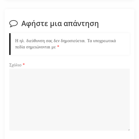
η
Αφήστε μια απάντηση
ά
ρ
Η ηλ. διεύθυνση σας δεν δημοσιεύεται.
Τα υποχρεωτικά
πεδία σημειώνονται με
*
θ
ρ
Σχόλιο
*
ω
ν