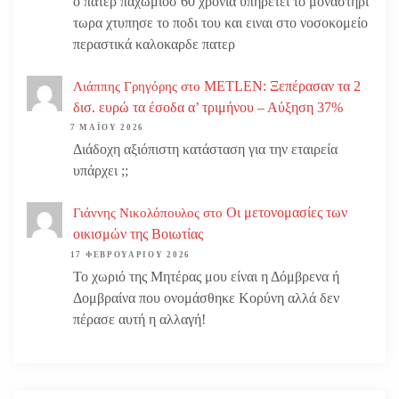
ο πατερ παχωμιοσ 60 χρονια υπηρετει το μοναστηρι
τωρα χτυπησε το ποδι του και ειναι στο νοσοκομείο
περαστικά καλοκαρδε πατερ
METLEN: Ξεπέρασαν τα 2
Λιάππης Γρηγόρης
στο
δισ. ευρώ τα έσοδα α’ τριμήνου – Αύξηση 37%
7 ΜΑΪ́ΟΥ 2026
Διάδοχη αξιόπιστη κατάσταση για την εταιρεία
υπάρχει ;;
Οι μετονομασίες των
Γιάννης Νικολόπουλος
στο
οικισμών της Βοιωτίας
17 ΦΕΒΡΟΥΑΡΊΟΥ 2026
Το χωριό της Μητέρας μου είναι η Δόμβρενα ή
Δομβραίνα που ονομάσθηκε Κορύνη αλλά δεν
πέρασε αυτή η αλλαγή!