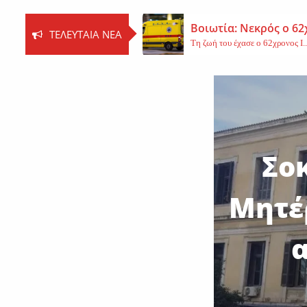
Βοιωτία: Νεκρός ο 62
ΤΕΛΕΥΤΑΊΑ ΝΈΑ
Τη ζωή του έχασε ο 62χρονος Ι..
Εφυγε από τη ζωή η 
Εκοιμήθη η μοναχή Ευπραξία (Κ
Νέο εργατικό δυστύχ
Τη ζωή του έχασε ένας 59χρονος 
Σο
Μητέρ
α