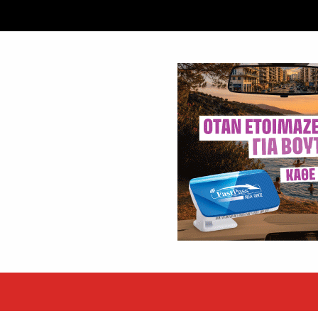
εκόρ τα EBITDA το εξάμηνο
υψηλές επιδόσεις κατά...
 ετών η Βίκυ Σωκρ. Γερασίμου
.