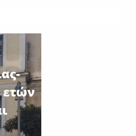
ας-
5 ετών
αι