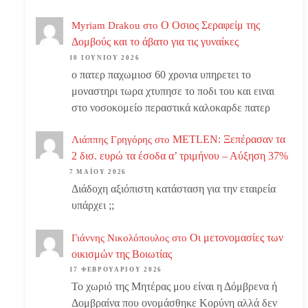
Ο Οσιος Σεραφείμ της
Myriam Drakou
στο
Δομβούς και το άβατο για τις γυναίκες
10 ΙΟΥΝΊΟΥ 2026
ο πατερ παχωμιοσ 60 χρονια υπηρετει το
μοναστηρι τωρα χτυπησε το ποδι του και ειναι
στο νοσοκομείο περαστικά καλοκαρδε πατερ
METLEN: Ξεπέρασαν τα
Λιάππης Γρηγόρης
στο
2 δισ. ευρώ τα έσοδα α’ τριμήνου – Αύξηση 37%
7 ΜΑΪ́ΟΥ 2026
Διάδοχη αξιόπιστη κατάσταση για την εταιρεία
υπάρχει ;;
Οι μετονομασίες των
Γιάννης Νικολόπουλος
στο
οικισμών της Βοιωτίας
17 ΦΕΒΡΟΥΑΡΊΟΥ 2026
Το χωριό της Μητέρας μου είναι η Δόμβρενα ή
Δομβραίνα που ονομάσθηκε Κορύνη αλλά δεν