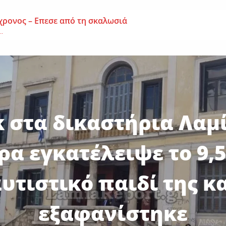
χρονος – Επεσε από τη σκαλωσιά
..
μοναχή Ευπραξία (Κουκουλούδη)
ουκουλούδη), σε ηλικία...
ημα-Νεκρός 59χρονος πατέρας τριών παιδιών
εργάτης,...
κ στα δικαστήρια Λαμί
α εγκατέλειψε το 9,
υτιστικό παιδί της κ
εξαφανίστηκε