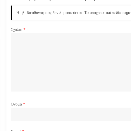
η
Η ηλ. διεύθυνση σας δεν δημοσιεύεται.
Τα υποχρεωτικά πεδία σημ
σ
Σχόλιο
*
η
ά
ρ
θ
ρ
ω
Όνομα
*
ν