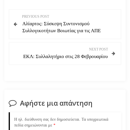
Π
PREVIOUS POST
Αλίαρτος: Σύσκεψη Συντονισμού
λ
Συλλογικοτήτων Βοιωτίας για τις ΑΠΕ
ο
NEXT POST
ή
ΕΚΛ: Συλλαλητήριο στις 28 Φεβρουαρίου
γ
η
σ
Αφήστε μια απάντηση
η
ά
Η ηλ. διεύθυνση σας δεν δημοσιεύεται.
Τα υποχρεωτικά
πεδία σημειώνονται με
*