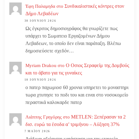
Συνδικαλιστικές κόντρες στον
Έφη Παλαμηδα
στο
Δήμο Λεβαδέων
30 ΙΟΥΝΊΟΥ 2026
Ως έγκριτος δημοσιογράφος θα γνωρίζετε πως
υπάρχει το Σωματειο Εργαζομένων Δήμου
Λεβαδεων, το οποίο δεν είναι παράταξη. Βλέπω
δημοσιεύσετε σχεδόν…
Ο Οσιος Σεραφείμ της Δομβούς
Myriam Drakou
στο
και το άβατο για τις γυναίκες
10 ΙΟΥΝΊΟΥ 2026
ο πατερ παχωμιοσ 60 χρονια υπηρετει το μοναστηρι
τωρα χτυπησε το ποδι του και ειναι στο νοσοκομείο
περαστικά καλοκαρδε πατερ
METLEN: Ξεπέρασαν τα 2
Λιάππης Γρηγόρης
στο
δισ. ευρώ τα έσοδα α’ τριμήνου – Αύξηση 37%
7 ΜΑΪ́ΟΥ 2026
Διάδοχη αξιόπιστη κατάσταση για την εταιρεία