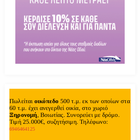
Πωλείται
οικόπεδο
500 τ.μ. εκ των οποίων στα
60 τ.μ. έχει ανεγερθεί οικία, στο χωριό
Ξηρονομή
, Βοιωτίας. Συνορεύει με δρόμο.
Τιμή 25.000€, συζητήσιμη. Τηλέφωνο:
6946464125