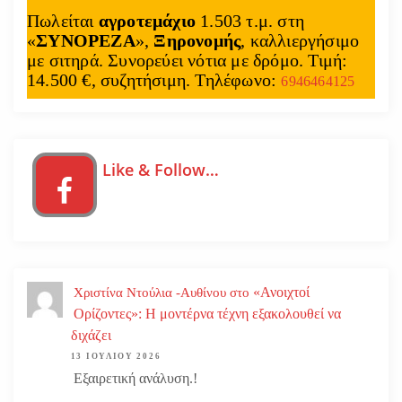
Πωλείται
αγροτεμάχιο
1.503 τ.μ. στη
«
ΣΥΝΟΡΕΖΑ
»,
Ξηρονομής
, καλλιεργήσιμο
με σιτηρά. Συνορεύει νότια με δρόμο. Τιμή:
14.500 €, συζητήσιμη. Τηλέφωνο:
6946464125
Like & Follow…
«Ανοιχτοί
Χριστίνα Ντούλια -Αυθίνου
στο
Ορίζοντες»: Η μοντέρνα τέχνη εξακολουθεί να
διχάζει
13 ΙΟΥΛΊΟΥ 2026
Εξαιρετική ανάλυση.!