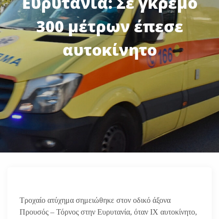
Ευρυτανία: Σε γκρεμό
300 μέτρων έπεσε
αυτοκίνητο
Τροχαίο ατύχημα σημειώθηκε στον οδικό άξονα
Προυσός – Τόρνος στην Ευρυτανία, όταν ΙΧ αυτοκίνητο,