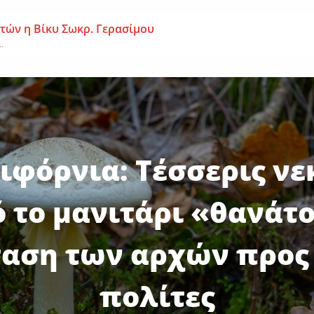
 ετών η Βίκυ Σωκρ. Γερασίμου
.
χρονος – Επεσε από τη σκαλωσιά
..
μοναχή Ευπραξία (Κουκουλούδη)
ουκουλούδη), σε ηλικία...
ιφόρνια: Τέσσερις νε
 το μανιτάρι «θανάτ
αση των αρχών προς
πολίτες