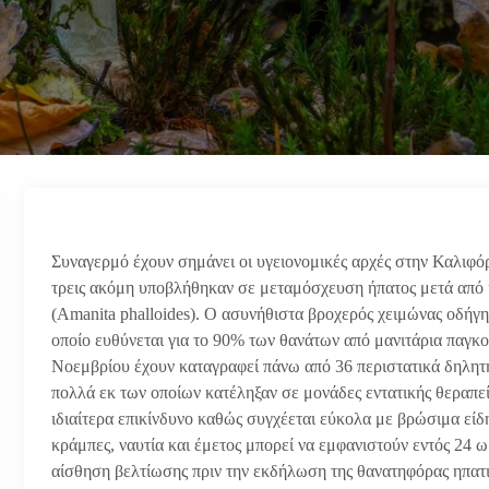
Συναγερμό έχουν σημάνει οι υγειονομικές αρχές στην Καλιφόρ
τρεις ακόμη υποβλήθηκαν σε μεταμόσχευση ήπατος μετά από κ
(Amanita phalloides). Ο ασυνήθιστα βροχερός χειμώνας οδήγ
οποίο ευθύνεται για το 90% των θανάτων από μανιτάρια παγκ
Νοεμβρίου έχουν καταγραφεί πάνω από 36 περιστατικά δηλητη
πολλά εκ των οποίων κατέληξαν σε μονάδες εντατικής θεραπεία
ιδιαίτερα επικίνδυνο καθώς συγχέεται εύκολα με βρώσιμα είδ
κράμπες, ναυτία και έμετος μπορεί να εμφανιστούν εντός 24
αίσθηση βελτίωσης πριν την εκδήλωση της θανατηφόρας ηπατ