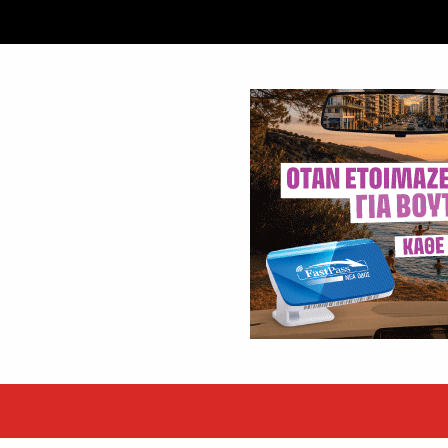
ταξύ δύο ανδρών στο κέντρο της Θήβας
 βράδυ της Πέμπτης,...
εκόρ τα EBITDA το εξάμηνο
υψηλές επιδόσεις κατά...