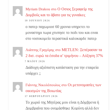
Ο Οσιος Σεραφείμ της
Myriam Drakou
στο
Δομβούς και το άβατο για τις γυναίκες
10 ΙΟΥΝΊΟΥ 2026
ο πατερ παχωμιοσ 60 χρονια υπηρετει το
μοναστηρι τωρα χτυπησε το ποδι του και ειναι
στο νοσοκομείο περαστικά καλοκαρδε πατερ
METLEN: Ξεπέρασαν τα
Λιάππης Γρηγόρης
στο
2 δισ. ευρώ τα έσοδα α’ τριμήνου – Αύξηση 37%
7 ΜΑΪ́ΟΥ 2026
Διάδοχη αξιόπιστη κατάσταση για την εταιρεία
υπάρχει ;;
Οι μετονομασίες των
Γιάννης Νικολόπουλος
στο
οικισμών της Βοιωτίας
17 ΦΕΒΡΟΥΑΡΊΟΥ 2026
Το χωριό της Μητέρας μου είναι η Δόμβρενα ή
Δομβραίνα που ονομάσθηκε Κορύνη αλλά δεν