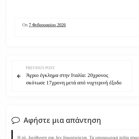
On
7 Φεβρουαρίου 2026
Π
PREVIOUS POST
Άγριο έγκλημα στην Ιταλία: 20χρονος
λ
σκότωσε 17χρονη μετά από νυχτερινή έξοδο
ο
ή
Αφήστε μια απάντηση
γ
η
Η ηλ. διεύθυνση σας δεν δημοσιεύεται.
Τα υποχρεωτικά πεδία σημ