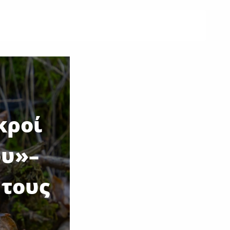
κροί
ου»–
 τους