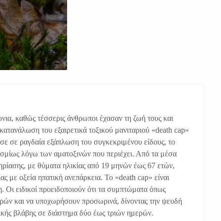
νια, καθώς τέσσερις άνθρωποι έχασαν τη ζωή τους και
ατανάλωση του εξαιρετικά τοξικού μανιταριού «death cap»
ησε σε ραγδαία εξάπλωση του συγκεκριμένου είδους, το
οσμίως λόγω των αματοξινών που περιέχει. Από τα μέσα
ρίασης, με θύματα ηλικίας από 19 μηνών έως 67 ετών,
ς με οξεία ηπατική ανεπάρκεια. Το «death cap» είναι
η. Οι ειδικοί προειδοποιούν ότι τα συμπτώματα όπως
 ωρών και να υποχωρήσουν προσωρινά, δίνοντας την ψευδή
ικής βλάβης σε διάστημα δύο έως τριών ημερών.