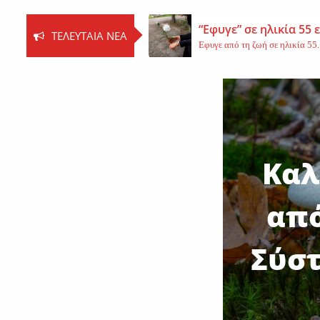
“Εφυγε” σε ηλικία 55
ΤΕΛΕΥΤΑΊΑ ΝΈΑ
Εφυγε από τη ζωή σε ηλικία 55..
Βοιωτία: Νεκρός ο 62
Τη ζωή του έχασε ο 62χρονος Ι..
Εφυγε από τη ζωή η 
Εκοιμήθη η μοναχή Ευπραξία (Κ
Καλ
από
Σύστ