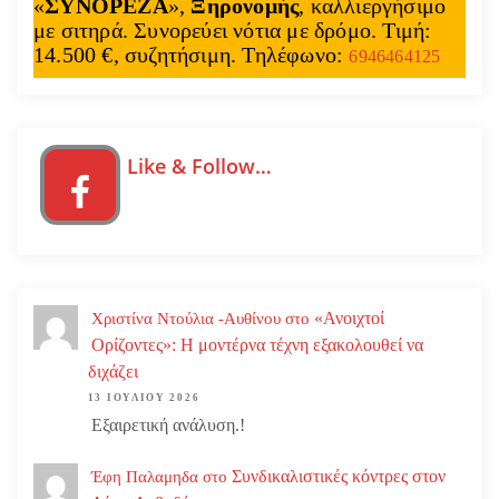
«
ΣΥΝΟΡΕΖΑ
»,
Ξηρονομής
, καλλιεργήσιμο
με σιτηρά. Συνορεύει νότια με δρόμο. Τιμή:
14.500 €, συζητήσιμη. Τηλέφωνο:
6946464125
Like & Follow…
«Ανοιχτοί
Χριστίνα Ντούλια -Αυθίνου
στο
Ορίζοντες»: Η μοντέρνα τέχνη εξακολουθεί να
διχάζει
13 ΙΟΥΛΊΟΥ 2026
Εξαιρετική ανάλυση.!
Συνδικαλιστικές κόντρες στον
Έφη Παλαμηδα
στο