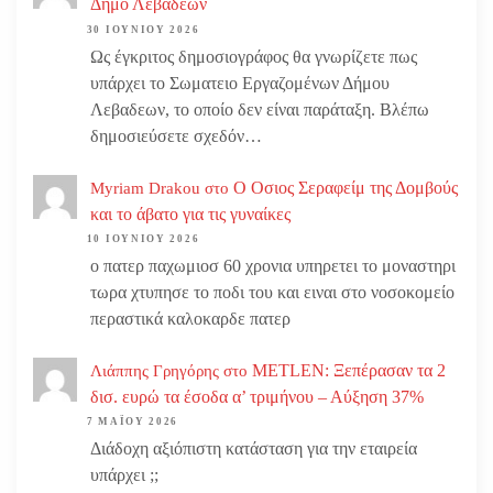
Δήμο Λεβαδέων
30 ΙΟΥΝΊΟΥ 2026
Ως έγκριτος δημοσιογράφος θα γνωρίζετε πως
υπάρχει το Σωματειο Εργαζομένων Δήμου
Λεβαδεων, το οποίο δεν είναι παράταξη. Βλέπω
δημοσιεύσετε σχεδόν…
Ο Οσιος Σεραφείμ της Δομβούς
Myriam Drakou
στο
και το άβατο για τις γυναίκες
10 ΙΟΥΝΊΟΥ 2026
ο πατερ παχωμιοσ 60 χρονια υπηρετει το μοναστηρι
τωρα χτυπησε το ποδι του και ειναι στο νοσοκομείο
περαστικά καλοκαρδε πατερ
METLEN: Ξεπέρασαν τα 2
Λιάππης Γρηγόρης
στο
δισ. ευρώ τα έσοδα α’ τριμήνου – Αύξηση 37%
7 ΜΑΪ́ΟΥ 2026
Διάδοχη αξιόπιστη κατάσταση για την εταιρεία
υπάρχει ;;