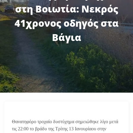
στη Βοιωτία: Νεκρός
41χρονος οδηγός στα
Βάγια
Θανατηφόρο τροχαίο δυστύχημα σημειώθηκε λίγο μετά
τις 22:00 το βράδυ της Τρίτης 13 Ιανουρίαου στην