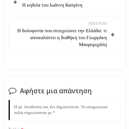
Η κηδεία του Ιωάννη Καπρίνη
λ
ο
NEXT POST
Η δολοφονία που στοιχειώνει την Ελλάδα: τι
ή
αποκαλύπτει η διαθήκη του Γεωργάκη
Μαυρομιχάλη
γ
η
σ
η
Αφήστε μια απάντηση
ά
Η ηλ. διεύθυνση σας δεν δημοσιεύεται.
Τα υποχρεωτικά
ρ
πεδία σημειώνονται με
*
θ