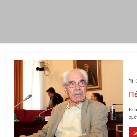
Πέ
Εφυ
ομό
Δ