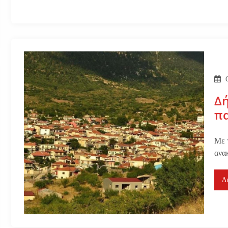
Δή
π
Με 
ανα
Δ