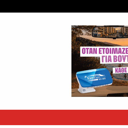
ταξύ δύο ανδρών στο κέντρο της Θήβας
 βράδυ της Πέμπτης,...
εκόρ τα EBITDA το εξάμηνο
υψηλές επιδόσεις κατά...