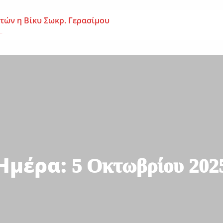
 ετών η Βίκυ Σωκρ. Γερασίμου
.
χρονος – Επεσε από τη σκαλωσιά
..
μοναχή Ευπραξία (Κουκουλούδη)
ουκουλούδη), σε ηλικία...
Ημέρα:
5 Οκτωβρίου 202