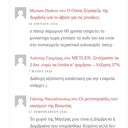
Ο Οσιος Σεραφείμ της
Myriam Drakou
στο
Δομβούς και το άβατο για τις γυναίκες
10 ΙΟΥΝΊΟΥ 2026
ο πατερ παχωμιοσ 60 χρονια υπηρετει το
μοναστηρι τωρα χτυπησε το ποδι του και ειναι
στο νοσοκομείο περαστικά καλοκαρδε πατερ
METLEN: Ξεπέρασαν τα
Λιάππης Γρηγόρης
στο
2 δισ. ευρώ τα έσοδα α’ τριμήνου – Αύξηση 37%
7 ΜΑΪ́ΟΥ 2026
Διάδοχη αξιόπιστη κατάσταση για την εταιρεία
υπάρχει ;;
Οι μετονομασίες των
Γιάννης Νικολόπουλος
στο
οικισμών της Βοιωτίας
17 ΦΕΒΡΟΥΑΡΊΟΥ 2026
Το χωριό της Μητέρας μου είναι η Δόμβρενα ή
Δομβραίνα που ονομάσθηκε Κορύνη αλλά δεν