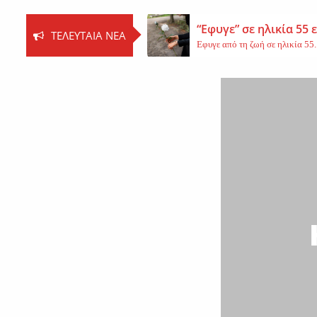
“Εφυγε” σε ηλικία 55
ΤΕΛΕΥΤΑΊΑ ΝΈΑ
Εφυγε από τη ζωή σε ηλικία 55..
Βοιωτία: Νεκρός ο 62
Τη ζωή του έχασε ο 62χρονος Ι..
Εφυγε από τη ζωή η 
Εκοιμήθη η μοναχή Ευπραξία (Κ