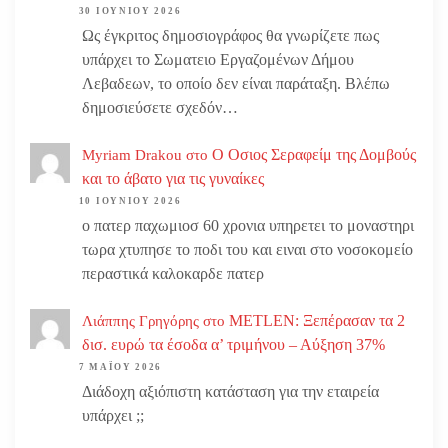
30 ΙΟΥΝΊΟΥ 2026
Ως έγκριτος δημοσιογράφος θα γνωρίζετε πως
υπάρχει το Σωματειο Εργαζομένων Δήμου
Λεβαδεων, το οποίο δεν είναι παράταξη. Βλέπω
δημοσιεύσετε σχεδόν…
Ο Οσιος Σεραφείμ της Δομβούς
Myriam Drakou
στο
και το άβατο για τις γυναίκες
10 ΙΟΥΝΊΟΥ 2026
ο πατερ παχωμιοσ 60 χρονια υπηρετει το μοναστηρι
τωρα χτυπησε το ποδι του και ειναι στο νοσοκομείο
περαστικά καλοκαρδε πατερ
METLEN: Ξεπέρασαν τα 2
Λιάππης Γρηγόρης
στο
δισ. ευρώ τα έσοδα α’ τριμήνου – Αύξηση 37%
7 ΜΑΪ́ΟΥ 2026
Διάδοχη αξιόπιστη κατάσταση για την εταιρεία
υπάρχει ;;