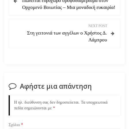
Πωλείται ευρύχωρο οροφοδιαμέρισμα στον
λ
Ορχομενό Βοιωτίας – Μια μοναδική ευκαιρία!
ο
NEXT POST
ή
Στη γειτονιά των αγγέλων ο Χρήστος Δ.
Λάμπρου
γ
η
σ
η
Αφήστε μια απάντηση
ά
Η ηλ. διεύθυνση σας δεν δημοσιεύεται.
Τα υποχρεωτικά
ρ
πεδία σημειώνονται με
*
θ
Σχόλιο
*