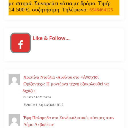
με σιτηρά. Συνορεύει νότια με δρόμο. Τιμή:
14.500 €, συζητήσιμη. Τηλέφωνο:
6946464125
Like & Follow…
«Ανοιχτοί
Χριστίνα Ντούλια -Αυθίνου
στο
Ορίζοντες»: Η μοντέρνα τέχνη εξακολουθεί να
διχάζει
13 ΙΟΥΛΊΟΥ 2026
Εξαιρετική ανάλυση.!
Συνδικαλιστικές κόντρες στον
Έφη Παλαμηδα
στο
Δήμο Λεβαδέων