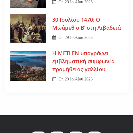
On
29 Ιουλίου 2026
30 Ιουλίου 1470: Ο
Μωάμεθ ο Β’ στη Λιβαδειά
On
29 Ιουλίου 2026
Η METLEN υπογράφει
εμβληματική συμφωνία
προμήθειας γαλλίου
On
29 Ιουλίου 2026