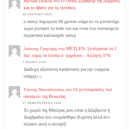
Ο Οσιος Σεραφείμ της Δομβούς
Myriam Drakou
στο
και το άβατο για τις γυναίκες
10 ΙΟΥΝΊΟΥ 2026
ο πατερ παχωμιοσ 60 χρονια υπηρετει το μοναστηρι
τωρα χτυπησε το ποδι του και ειναι στο νοσοκομείο
περαστικά καλοκαρδε πατερ
METLEN: Ξεπέρασαν τα 2
Λιάππης Γρηγόρης
στο
δισ. ευρώ τα έσοδα α’ τριμήνου – Αύξηση 37%
7 ΜΑΪ́ΟΥ 2026
Διάδοχη αξιόπιστη κατάσταση για την εταιρεία
υπάρχει ;;
Οι μετονομασίες των
Γιάννης Νικολόπουλος
στο
οικισμών της Βοιωτίας
17 ΦΕΒΡΟΥΑΡΊΟΥ 2026
Το χωριό της Μητέρας μου είναι η Δόμβρενα ή
Δομβραίνα που ονομάσθηκε Κορύνη αλλά δεν
πέρασε αυτή η αλλαγή!