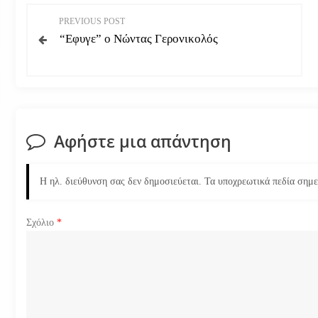
Π
PREVIOUS POST
“Εφυγε” ο Νώντας Γερονικολός
λ
ο
ή
Αφήστε μια απάντηση
γ
η
Η ηλ. διεύθυνση σας δεν δημοσιεύεται.
Τα υποχρεωτικά πεδία σημ
σ
Σχόλιο
*
η
ά
ρ