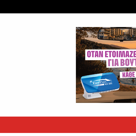
εκόρ τα EBITDA το εξάμηνο
υψηλές επιδόσεις κατά...
 ετών η Βίκυ Σωκρ. Γερασίμου
.