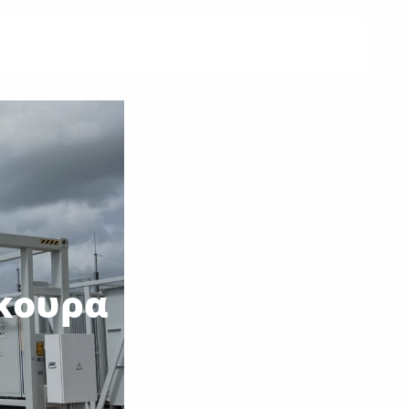
ύκουρα