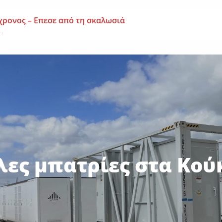
χρονος – Επεσε από τη σκαλωσιά
..
μοναχή Ευπραξία (Κουκουλούδη)
ουκουλούδη), σε ηλικία...
ημα-Νεκρός 59χρονος πατέρας τριών παιδιών
εργάτης,...
λες μπατρίες στα Κο