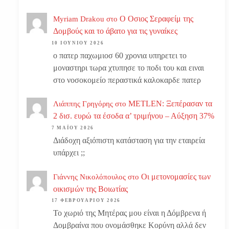
Ο Οσιος Σεραφείμ της
Myriam Drakou
στο
Δομβούς και το άβατο για τις γυναίκες
10 ΙΟΥΝΊΟΥ 2026
ο πατερ παχωμιοσ 60 χρονια υπηρετει το
μοναστηρι τωρα χτυπησε το ποδι του και ειναι
στο νοσοκομείο περαστικά καλοκαρδε πατερ
METLEN: Ξεπέρασαν τα
Λιάππης Γρηγόρης
στο
2 δισ. ευρώ τα έσοδα α’ τριμήνου – Αύξηση 37%
7 ΜΑΪ́ΟΥ 2026
Διάδοχη αξιόπιστη κατάσταση για την εταιρεία
υπάρχει ;;
Οι μετονομασίες των
Γιάννης Νικολόπουλος
στο
οικισμών της Βοιωτίας
17 ΦΕΒΡΟΥΑΡΊΟΥ 2026
Το χωριό της Μητέρας μου είναι η Δόμβρενα ή
Δομβραίνα που ονομάσθηκε Κορύνη αλλά δεν