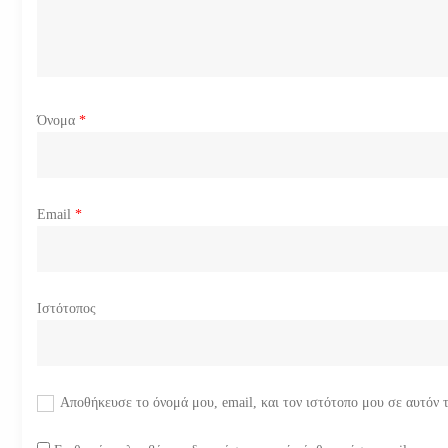
θ
ρ
ω
Όνομα
*
ν
Email
*
Ιστότοπος
Αποθήκευσε το όνομά μου, email, και τον ιστότοπο μου σε αυτόν 