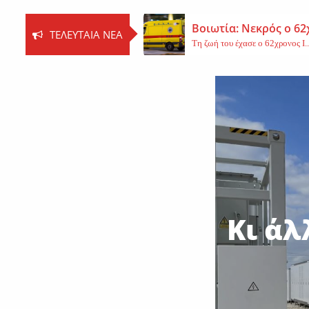
Βοιωτία: Νεκρός ο 62
ΤΕΛΕΥΤΑΊΑ ΝΈΑ
Τη ζωή του έχασε ο 62χρονος Ι..
Εφυγε από τη ζωή η 
Εκοιμήθη η μοναχή Ευπραξία (Κ
Νέο εργατικό δυστύχ
Τη ζωή του έχασε ένας 59χρονος 
Κι άλ