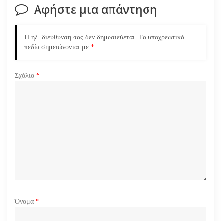
σ
Αφήστε μια απάντηση
η
Η ηλ. διεύθυνση σας δεν δημοσιεύεται.
Τα υποχρεωτικά
ά
πεδία σημειώνονται με
*
ρ
Σχόλιο
*
θ
ρ
ω
ν
Όνομα
*