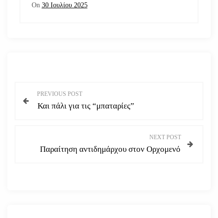
On
30 Ιουλίου 2025
Π
PREVIOUS POST
Και πάλι για τις “μπαταρίες”
λ
ο
NEXT POST
Παραίτηση αντιδημάρχου στον Ορχομενό
ή
γ
η