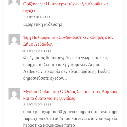
Ορίζοντες»: Η μοντέρνα τέχνη εξακολουθεί να
διχάζει
13 ΙΟΥΛΊΟΥ 2026
Εξαιρετική ανάλυση.!
Συνδικαλιστικές κόντρες στον
Έφη Παλαμηδα
στο
Δήμο Λεβαδέων
30 ΙΟΥΝΊΟΥ 2026
Ως έγκριτος δημοσιογράφος θα γνωρίζετε πως
υπάρχει το Σωματειο Εργαζομένων Δήμου
Λεβαδεων, το οποίο δεν είναι παράταξη. Βλέπω
δημοσιεύσετε σχεδόν…
Ο Οσιος Σεραφείμ της Δομβούς
Myriam Drakou
στο
και το άβατο για τις γυναίκες
10 ΙΟΥΝΊΟΥ 2026
ο πατερ παχωμιοσ 60 χρονια υπηρετει το μοναστηρι
τωρα χτυπησε το ποδι του και ειναι στο νοσοκομείο
περαστικά καλοκαρδε πατερ