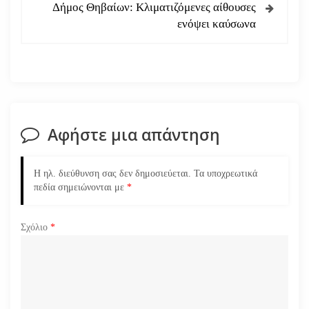
ή
Δήμος Θηβαίων: Κλιματιζόμενες αίθουσες
ενόψει καύσωνα
γ
η
σ
η
Αφήστε μια απάντηση
ά
Η ηλ. διεύθυνση σας δεν δημοσιεύεται.
Τα υποχρεωτικά
ρ
πεδία σημειώνονται με
*
θ
Σχόλιο
*
ρ
ω