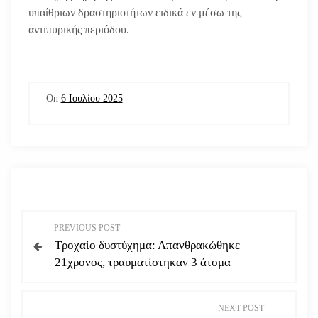
υπαίθριων δραστηριοτήτων ειδικά εν μέσω της
αντιπυρικής περιόδου.
On
6 Ιουλίου 2025
Π
PREVIOUS POST
Τροχαίο δυστύχημα: Απανθρακώθηκε
λ
21χρονος, τραυματίστηκαν 3 άτομα
ο
NEXT POST