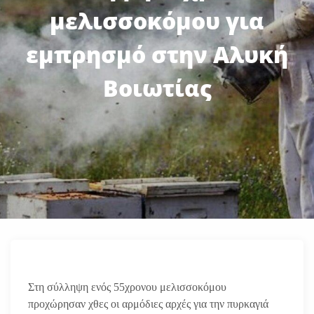
μελισσοκόμου για
εμπρησμό στην Αλυκή
Βοιωτίας
Στη σύλληψη ενός 55χρονου μελισσοκόμου
προχώρησαν χθες οι αρμόδιες αρχές για την πυρκαγιά