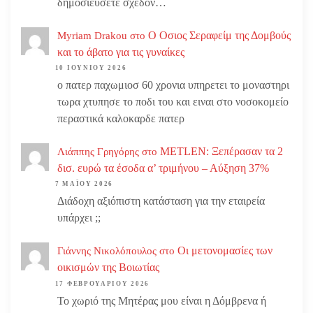
δημοσιεύσετε σχεδόν…
Ο Οσιος Σεραφείμ της Δομβούς
Myriam Drakou
στο
και το άβατο για τις γυναίκες
10 ΙΟΥΝΊΟΥ 2026
ο πατερ παχωμιοσ 60 χρονια υπηρετει το μοναστηρι
τωρα χτυπησε το ποδι του και ειναι στο νοσοκομείο
περαστικά καλοκαρδε πατερ
METLEN: Ξεπέρασαν τα 2
Λιάππης Γρηγόρης
στο
δισ. ευρώ τα έσοδα α’ τριμήνου – Αύξηση 37%
7 ΜΑΪ́ΟΥ 2026
Διάδοχη αξιόπιστη κατάσταση για την εταιρεία
υπάρχει ;;
Οι μετονομασίες των
Γιάννης Νικολόπουλος
στο
οικισμών της Βοιωτίας
17 ΦΕΒΡΟΥΑΡΊΟΥ 2026
Το χωριό της Μητέρας μου είναι η Δόμβρενα ή