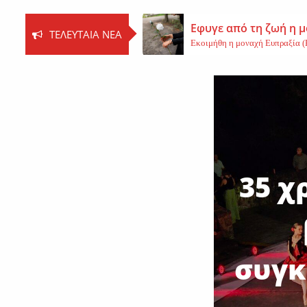
Εφυγε από τη ζωή η 
ΤΕΛΕΥΤΑΊΑ ΝΈΑ
Εκοιμήθη η μοναχή Ευπραξία (Κ
Νέο εργατικό δυστύχ
Τη ζωή του έχασε ένας 59χρονος 
Εφυγε από τη ζωή η 
Εφυγε από τη ζωή η Αγγελική Σμ
35 χ
συγκ