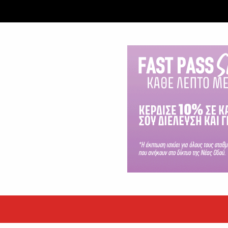
 ετών η Βίκυ Σωκρ. Γερασίμου
.
χρονος – Επεσε από τη σκαλωσιά
..