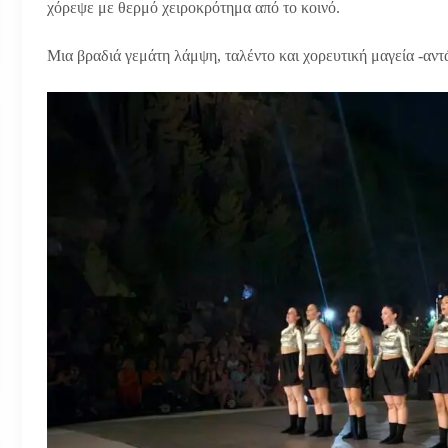
χόρεψε με θερμό χειροκρότημα από το κοινό.
Μια βραδιά γεμάτη λάμψη, ταλέντο και χορευτική μαγεία -αντ