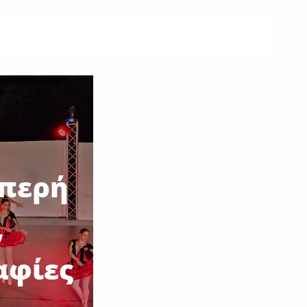
μπερή
,
αφίες