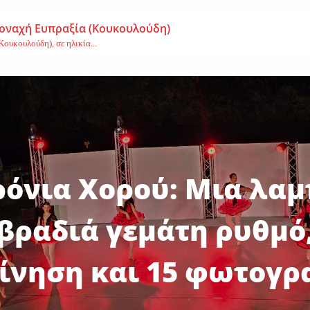
μοναχή Ευπραξία (Κουκουλούδη)
ουκουλούδη), σε ηλικία...
ημα-Νεκρός 59χρονος πατέρας τριών παιδιών
εργάτης,...
Αγγελική Σμυρναίου
υρναίου,...
ρόνια Χορού: Μια λα
βραδιά γεμάτη ρυθμό
ίνηση και 15 φωτογρ