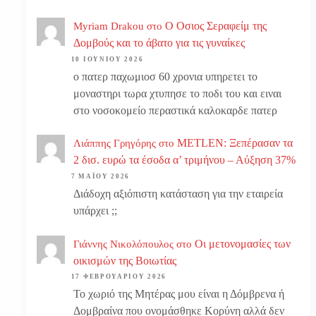
Ο Οσιος Σεραφείμ της
Myriam Drakou
στο
Δομβούς και το άβατο για τις γυναίκες
10 ΙΟΥΝΊΟΥ 2026
ο πατερ παχωμιοσ 60 χρονια υπηρετει το
μοναστηρι τωρα χτυπησε το ποδι του και ειναι
στο νοσοκομείο περαστικά καλοκαρδε πατερ
METLEN: Ξεπέρασαν τα
Λιάππης Γρηγόρης
στο
2 δισ. ευρώ τα έσοδα α’ τριμήνου – Αύξηση 37%
7 ΜΑΪ́ΟΥ 2026
Διάδοχη αξιόπιστη κατάσταση για την εταιρεία
υπάρχει ;;
Οι μετονομασίες των
Γιάννης Νικολόπουλος
στο
οικισμών της Βοιωτίας
17 ΦΕΒΡΟΥΑΡΊΟΥ 2026
Το χωριό της Μητέρας μου είναι η Δόμβρενα ή
Δομβραίνα που ονομάσθηκε Κορύνη αλλά δεν