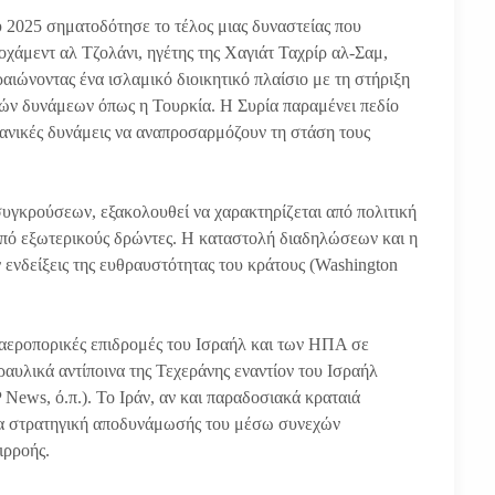
 2025 σηματοδότησε το τέλος μιας δυναστείας που
χάμεντ αλ Τζολάνι, ηγέτης της Χαγιάτ Ταχρίρ αλ-Σαμ,
αιώνοντας ένα ισλαμικό διοικητικό πλαίσιο με τη στήριξη
κών δυνάμεων όπως η Τουρκία. Η Συρία παραμένει πεδίο
ρανικές δυνάμεις να αναπροσαρμόζουν τη στάση τους
 συγκρούσεων, εξακολουθεί να χαρακτηρίζεται από πολιτική
 από εξωτερικούς δρώντες. Η καταστολή διαδηλώσεων και η
 ενδείξεις της ευθραυστότητας του κράτους (Washington
Οι αεροπορικές επιδρομές του Ισραήλ και των ΗΠΑ σε
ραυλικά αντίποινα της Τεχεράνης εναντίον του Ισραήλ
News, ό.π.). Το Ιράν, αν και παραδοσιακά κραταιά
μια στρατηγική αποδυνάμωσής του μέσω συνεχών
ιρροής.