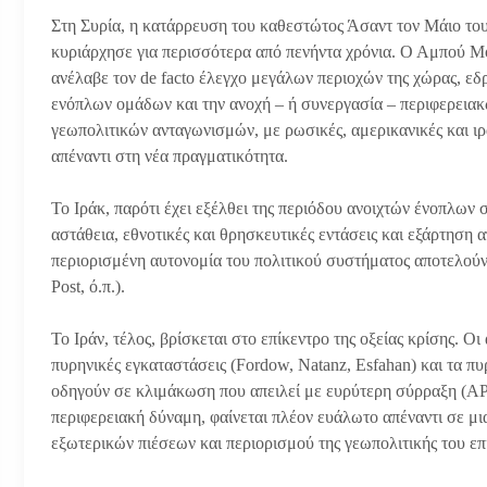
Στη Συρία, η κατάρρευση του καθεστώτος Άσαντ τον Μάιο του
κυριάρχησε για περισσότερα από πενήντα χρόνια. Ο Αμπού Μο
ανέλαβε τον de facto έλεγχο μεγάλων περιοχών της χώρας, εδρ
ενόπλων ομάδων και την ανοχή – ή συνεργασία – περιφερεια
γεωπολιτικών ανταγωνισμών, με ρωσικές, αμερικανικές και ι
απέναντι στη νέα πραγματικότητα.
Το Ιράκ, παρότι έχει εξέλθει της περιόδου ανοιχτών ένοπλων
αστάθεια, εθνοτικές και θρησκευτικές εντάσεις και εξάρτηση
περιορισμένη αυτονομία του πολιτικού συστήματος αποτελούν
Post, ό.π.).
Το Ιράν, τέλος, βρίσκεται στο επίκεντρο της οξείας κρίσης. 
πυρηνικές εγκαταστάσεις (Fordow, Natanz, Esfahan) και τα πυ
οδηγούν σε κλιμάκωση που απειλεί με ευρύτερη σύρραξη (AP 
περιφερειακή δύναμη, φαίνεται πλέον ευάλωτο απέναντι σε 
εξωτερικών πιέσεων και περιορισμού της γεωπολιτικής του επ