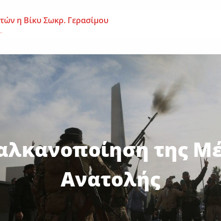
 ετών η Βίκυ Σωκρ. Γερασίμου
.
χρονος – Επεσε από τη σκαλωσιά
..
μοναχή Ευπραξία (Κουκουλούδη)
ουκουλούδη), σε ηλικία...
αλκανοποίηση της Μ
Ανατολής