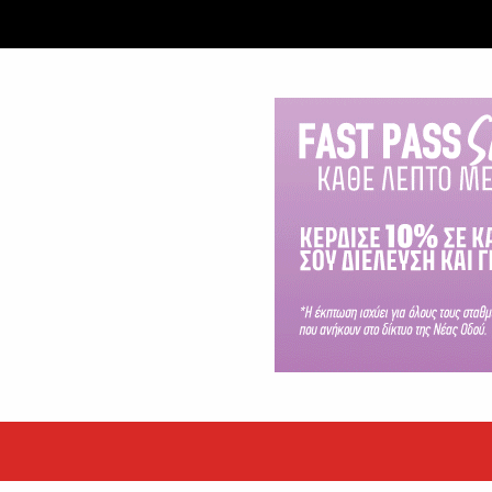
ταξύ δύο ανδρών στο κέντρο της Θήβας
 βράδυ της Πέμπτης,...
εκόρ τα EBITDA το εξάμηνο
υψηλές επιδόσεις κατά...