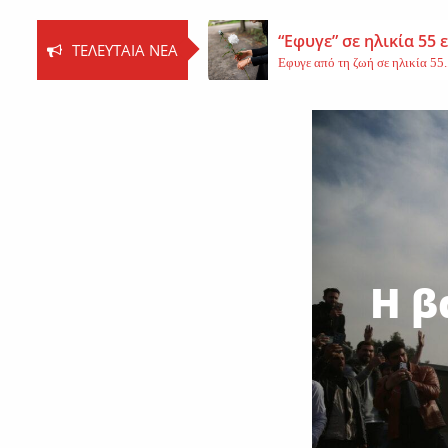
“Εφυγε” σε ηλικία 55
ΤΕΛΕΥΤΑΊΑ ΝΈΑ
Εφυγε από τη ζωή σε ηλικία 55..
Βοιωτία: Νεκρός ο 62
Τη ζωή του έχασε ο 62χρονος Ι..
Εφυγε από τη ζωή η 
Εκοιμήθη η μοναχή Ευπραξία (Κ
Η β