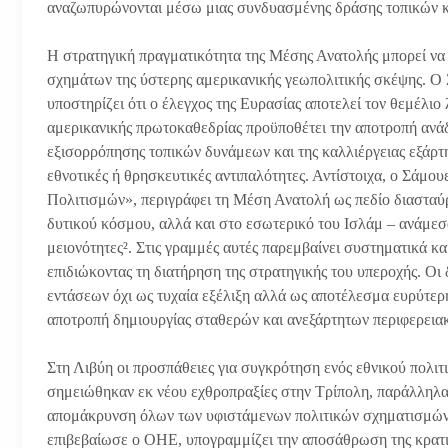
αναζωπυρώνονται μέσω μιας συνδυασμένης δράσης τοπικών κ
Η στρατηγική πραγματικότητα της Μέσης Ανατολής μπορεί να
σχημάτων της ύστερης αμερικανικής γεωπολιτικής σκέψης. Ο
υποστηρίζει ότι ο έλεγχος της Ευρασίας αποτελεί τον θεμέλιο 
αμερικανικής πρωτοκαθεδρίας προϋποθέτει την αποτροπή ανά
εξισορρόπησης τοπικών δυνάμεων και της καλλιέργειας εξάρτ
εθνοτικές ή θρησκευτικές αντιπαλότητες. Αντίστοιχα, ο Σάμο
Πολιτισμών», περιγράφει τη Μέση Ανατολή ως πεδίο διασταύ
δυτικού κόσμου, αλλά και στο εσωτερικό του Ισλάμ – ανάμεσα 
μειονότητες². Στις γραμμές αυτές παρεμβαίνει συστηματικά και
επιδιώκοντας τη διατήρηση της στρατηγικής του υπεροχής. Οι
εντάσεων όχι ως τυχαία εξέλιξη αλλά ως αποτέλεσμα ευρύτερ
αποτροπή δημιουργίας σταθερών και ανεξάρτητων περιφερει
Στη Λιβύη οι προσπάθειες για συγκρότηση ενός εθνικού πολι
σημειώθηκαν εκ νέου εχθροπραξίες στην Τρίπολη, παράλληλα
απομάκρυνση όλων των υφιστάμενων πολιτικών σχηματισμών
επιβεβαίωσε ο ΟΗΕ, υπογραμμίζει την αποσάθρωση της κρατι