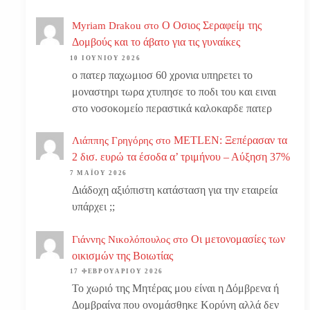
Ο Οσιος Σεραφείμ της
Myriam Drakou
στο
Δομβούς και το άβατο για τις γυναίκες
10 ΙΟΥΝΊΟΥ 2026
ο πατερ παχωμιοσ 60 χρονια υπηρετει το
μοναστηρι τωρα χτυπησε το ποδι του και ειναι
στο νοσοκομείο περαστικά καλοκαρδε πατερ
METLEN: Ξεπέρασαν τα
Λιάππης Γρηγόρης
στο
2 δισ. ευρώ τα έσοδα α’ τριμήνου – Αύξηση 37%
7 ΜΑΪ́ΟΥ 2026
Διάδοχη αξιόπιστη κατάσταση για την εταιρεία
υπάρχει ;;
Οι μετονομασίες των
Γιάννης Νικολόπουλος
στο
οικισμών της Βοιωτίας
17 ΦΕΒΡΟΥΑΡΊΟΥ 2026
Το χωριό της Μητέρας μου είναι η Δόμβρενα ή
Δομβραίνα που ονομάσθηκε Κορύνη αλλά δεν