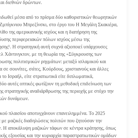
αι διεθνών δρώντων.
 ιδωθεί μέσα από το πρίσμα δύο καθοριστικών θεωρητικών
 Ζμπίγκνιου Μπρεζίνσκι, στο έργο του Η Μεγάλη Σκακιέρα,
λίθο της αμερικανικής ισχύος και η διατήρηση της
δυσης περιφερειακών πόλων ισχύος μέσω της
ησης¹. Η στρατηγική αυτή συχνά αξιοποιεί υπάρχουσες
υελ Χάντινγκτον, με τη θεωρία της «Σύγκρουσης των
ρωσης πολιτισμικών ρηγμάτων: μεταξύ ισλαμικού και
σε σουνίτες, σιίτες, Κούρδους, χριστιανούς και άλλες
 το Ισραήλ, είτε στρατιωτικά είτε διπλωματικά,
 δύο αυτές οπτικές φωτίζουν τη μεθοδική επιδείνωση των
ης στρατηγικής αναδιάρθρωσης της περιοχής με στόχο την
ακών δυνάμεων.
τικού πλαισίου αποτυγχάνουν επανειλημμένα. Το 2025
 με μαζικές διαδηλώσεις πολιτών που ζητούσαν την
. Η αποκάλυψη μαζικών τάφων σε κέντρα κράτησης, όπως
κής εξουσίας και την κυριαρχία παραστρατιωτικών ομάδων