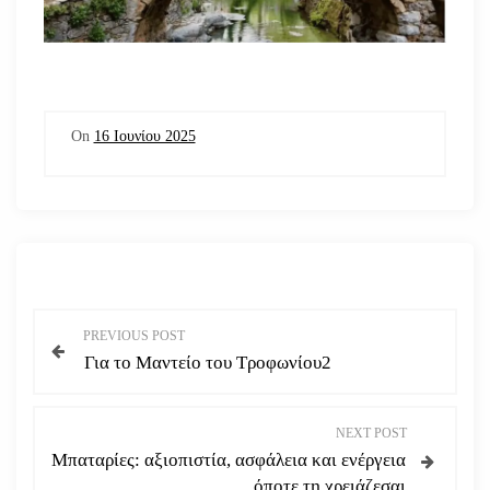
On
16 Ιουνίου 2025
Π
PREVIOUS POST
Για το Μαντείο του Τροφωνίου2
λ
ο
NEXT POST
Μπαταρίες: αξιοπιστία, ασφάλεια και ενέργεια
ή
όποτε τη χρειάζεσαι