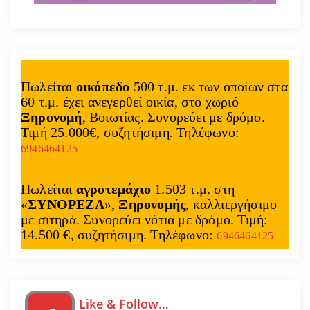
Πωλείται
οικόπεδο
500 τ.μ. εκ των οποίων στα
60 τ.μ. έχει ανεγερθεί οικία, στο χωριό
Ξηρονομή
, Βοιωτίας. Συνορεύει με δρόμο.
Τιμή 25.000€, συζητήσιμη. Τηλέφωνο:
6946464125
Πωλείται
αγροτεμάχιο
1.503 τ.μ. στη
«
ΣΥΝΟΡΕΖΑ
»,
Ξηρονομής
, καλλιεργήσιμο
με σιτηρά. Συνορεύει νότια με δρόμο. Τιμή:
14.500 €, συζητήσιμη. Τηλέφωνο:
6946464125
Like & Follow…