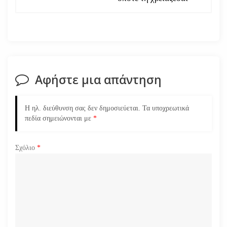
γ
η
σ
Αφήστε μια απάντηση
η
ά
Η ηλ. διεύθυνση σας δεν δημοσιεύεται.
Τα υποχρεωτικά
πεδία σημειώνονται με
*
ρ
Σχόλιο
*
θ
ρ
ω
ν