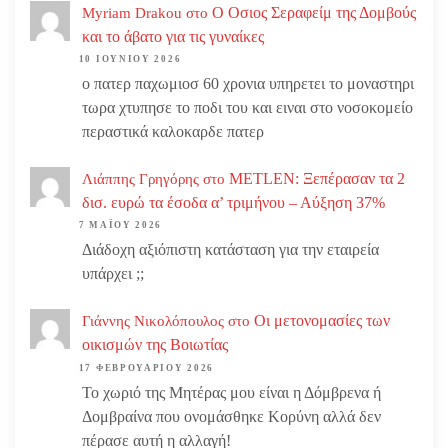
Ο Οσιος Σεραφείμ της Δομβούς
Myriam Drakou
στο
και το άβατο για τις γυναίκες
10 ΙΟΥΝΊΟΥ 2026
ο πατερ παχωμιοσ 60 χρονια υπηρετει το μοναστηρι
τωρα χτυπησε το ποδι του και ειναι στο νοσοκομείο
περαστικά καλοκαρδε πατερ
METLEN: Ξεπέρασαν τα 2
Λιάππης Γρηγόρης
στο
δισ. ευρώ τα έσοδα α’ τριμήνου – Αύξηση 37%
7 ΜΑΪ́ΟΥ 2026
Διάδοχη αξιόπιστη κατάσταση για την εταιρεία
υπάρχει ;;
Οι μετονομασίες των
Γιάννης Νικολόπουλος
στο
οικισμών της Βοιωτίας
17 ΦΕΒΡΟΥΑΡΊΟΥ 2026
Το χωριό της Μητέρας μου είναι η Δόμβρενα ή
Δομβραίνα που ονομάσθηκε Κορύνη αλλά δεν
πέρασε αυτή η αλλαγή!