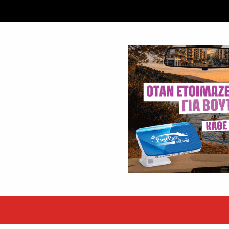
εκόρ τα EBITDA το εξάμηνο
υψηλές επιδόσεις κατά...
 ετών η Βίκυ Σωκρ. Γερασίμου
.