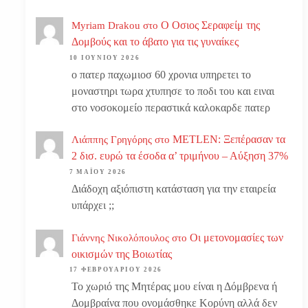
Ο Οσιος Σεραφείμ της
Myriam Drakou
στο
Δομβούς και το άβατο για τις γυναίκες
10 ΙΟΥΝΊΟΥ 2026
ο πατερ παχωμιοσ 60 χρονια υπηρετει το
μοναστηρι τωρα χτυπησε το ποδι του και ειναι
στο νοσοκομείο περαστικά καλοκαρδε πατερ
METLEN: Ξεπέρασαν τα
Λιάππης Γρηγόρης
στο
2 δισ. ευρώ τα έσοδα α’ τριμήνου – Αύξηση 37%
7 ΜΑΪ́ΟΥ 2026
Διάδοχη αξιόπιστη κατάσταση για την εταιρεία
υπάρχει ;;
Οι μετονομασίες των
Γιάννης Νικολόπουλος
στο
οικισμών της Βοιωτίας
17 ΦΕΒΡΟΥΑΡΊΟΥ 2026
Το χωριό της Μητέρας μου είναι η Δόμβρενα ή
Δομβραίνα που ονομάσθηκε Κορύνη αλλά δεν