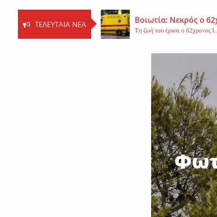
Βοιωτία: Νεκρός ο 62
ΤΕΛΕΥΤΑΊΑ ΝΈΑ
Τη ζωή του έχασε ο 62χρονος Ι..
Εφυγε από τη ζωή η 
Εκοιμήθη η μοναχή Ευπραξία (Κ
Νέο εργατικό δυστύχ
Τη ζωή του έχασε ένας 59χρονος 
Φωτ