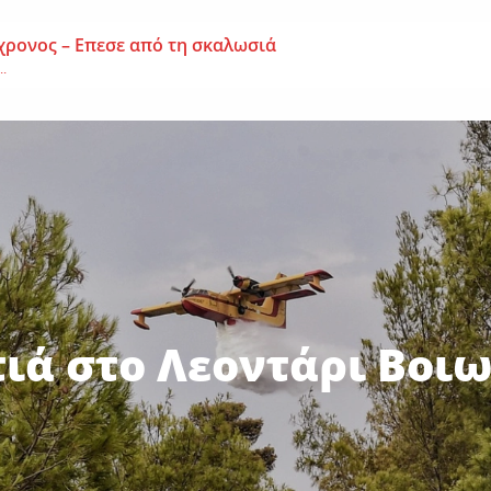
χρονος – Επεσε από τη σκαλωσιά
..
μοναχή Ευπραξία (Κουκουλούδη)
ουκουλούδη), σε ηλικία...
ημα-Νεκρός 59χρονος πατέρας τριών παιδιών
εργάτης,...
ιά στο Λεοντάρι Βοιω