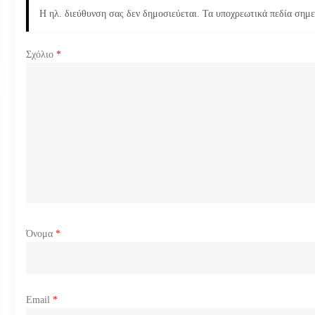
Η ηλ. διεύθυνση σας δεν δημοσιεύεται.
Τα υποχρεωτικά πεδία σημ
η
σ
Σχόλιο
*
η
ά
ρ
θ
ρ
Όνομα
*
ω
ν
Email
*