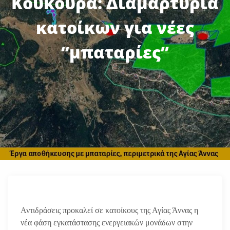
Κούκουρα: Διαμαρτυρία
κατοίκων για νέες
“μπαταρίες”
Αντιδράσεις προκαλεί σε κατοίκους της Αγίας Άννας η
νέα φάση εγκατάστασης ενεργειακών μονάδων στην