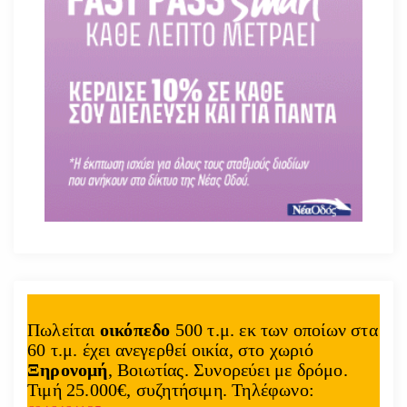
Πωλείται
οικόπεδο
500 τ.μ. εκ των οποίων στα
60 τ.μ. έχει ανεγερθεί οικία, στο χωριό
Ξηρονομή
, Βοιωτίας. Συνορεύει με δρόμο.
Τιμή 25.000€, συζητήσιμη. Τηλέφωνο: