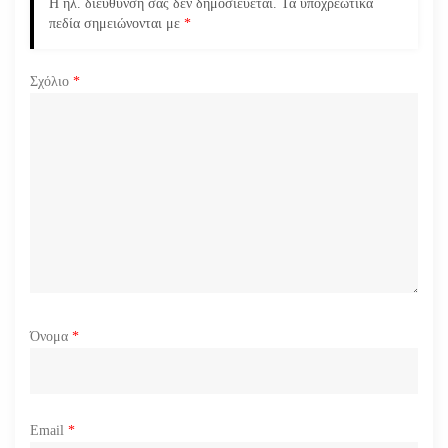
Η ηλ. διεύθυνση σας δεν δημοσιεύεται.
Τα υποχρεωτικά
ρ
πεδία σημειώνονται με
*
θ
Σχόλιο
*
ρ
ω
ν
Όνομα
*
Email
*