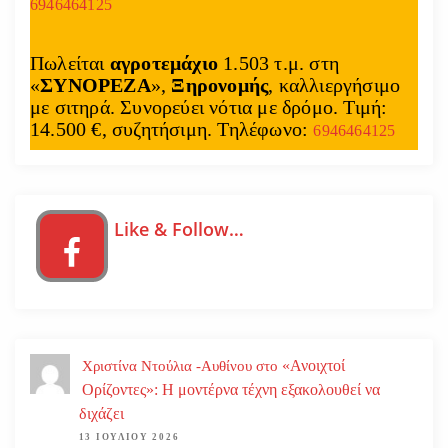
6946464125
Πωλείται
αγροτεμάχιο
1.503 τ.μ. στη
«
ΣΥΝΟΡΕΖΑ
»,
Ξηρονομής
, καλλιεργήσιμο
με σιτηρά. Συνορεύει νότια με δρόμο. Τιμή:
14.500 €, συζητήσιμη. Τηλέφωνο:
6946464125
Like & Follow…
«Ανοιχτοί
Χριστίνα Ντούλια -Αυθίνου
στο
Ορίζοντες»: Η μοντέρνα τέχνη εξακολουθεί να
διχάζει
13 ΙΟΥΛΊΟΥ 2026