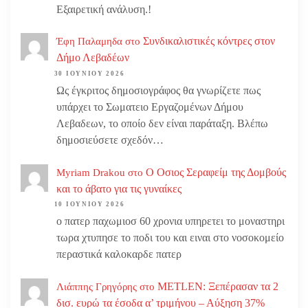
Εξαιρετική ανάλυση.!
Συνδικαλιστικές κόντρες στον
Έφη Παλαμηδα
στο
Δήμο Λεβαδέων
30 ΙΟΥΝΊΟΥ 2026
Ως έγκριτος δημοσιογράφος θα γνωρίζετε πως
υπάρχει το Σωματειο Εργαζομένων Δήμου
Λεβαδεων, το οποίο δεν είναι παράταξη. Βλέπω
δημοσιεύσετε σχεδόν…
Ο Οσιος Σεραφείμ της Δομβούς
Myriam Drakou
στο
και το άβατο για τις γυναίκες
10 ΙΟΥΝΊΟΥ 2026
ο πατερ παχωμιοσ 60 χρονια υπηρετει το μοναστηρι
τωρα χτυπησε το ποδι του και ειναι στο νοσοκομείο
περαστικά καλοκαρδε πατερ
METLEN: Ξεπέρασαν τα 2
Λιάππης Γρηγόρης
στο
δισ. ευρώ τα έσοδα α’ τριμήνου – Αύξηση 37%