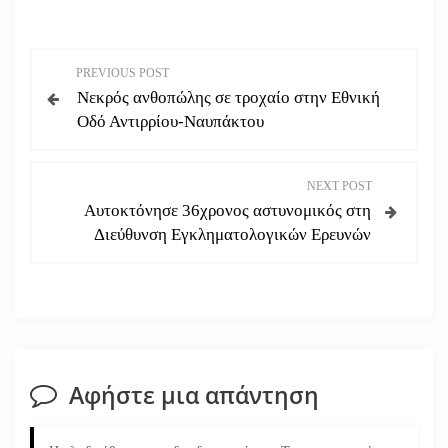
Π
PREVIOUS POST
Νεκρός ανθοπώλης σε τροχαίο στην Εθνική
λ
Οδό Αντιρρίου-Ναυπάκτου
ο
NEXT POST
ή
Αυτοκτόνησε 36χρονος αστυνομικός στη
Διεύθυνση Εγκληματολογικών Ερευνών
γ
η
σ
η
Αφήστε μια απάντηση
ά