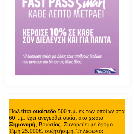
Πωλείται
οικόπεδο
500 τ.μ. εκ των οποίων στα
60 τ.μ. έχει ανεγερθεί οικία, στο χωριό
Ξηρονομή
, Βοιωτίας. Συνορεύει με δρόμο.
Τιμή 25.000€, συζητήσιμη. Τηλέφωνο: