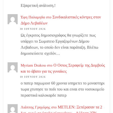
Εξαιρετική ανάλυση.!
Συνδικαλιστικές κόντρες στον
Έφη Παλαμηδα
στο
Δήμο Λεβαδέων
30 ΙΟΥΝΊΟΥ 2026
Ως έγκριτος δημοσιογράφος θα γνωρίζετε πως
υπάρχει το Σωματειο Εργαζομένων Δήμου
Λεβαδεων, το οποίο δεν είναι παράταξη. Βλέπω
δημοσιεύσετε σχεδόν…
Ο Οσιος Σεραφείμ της Δομβούς
Myriam Drakou
στο
και το άβατο για τις γυναίκες
10 ΙΟΥΝΊΟΥ 2026
ο πατερ παχωμιοσ 60 χρονια υπηρετει το μοναστηρι
τωρα χτυπησε το ποδι του και ειναι στο νοσοκομείο
περαστικά καλοκαρδε πατερ
METLEN: Ξεπέρασαν τα 2
Λιάππης Γρηγόρης
στο