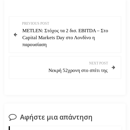
Π
PREVIOUS POST
METLEN: Στόχος τα 2 δισ. EBITDA – Στο
λ
Capital Markets Day στο Λονδίνο η
παρουσίαση
ο
ή
NEXT POST
Νεκρή 52χρονη στο σπίτι της
γ
η
σ
η
Αφήστε μια απάντηση
ά