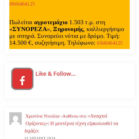
6946464125
Πωλείται
αγροτεμάχιο
1.503 τ.μ. στη
«
ΣΥΝΟΡΕΖΑ
»,
Ξηρονομής
, καλλιεργήσιμο
με σιτηρά. Συνορεύει νότια με δρόμο. Τιμή:
14.500 €, συζητήσιμη. Τηλέφωνο:
6946464125
Like & Follow…
«Ανοιχτοί
Χριστίνα Ντούλια -Αυθίνου
στο
Ορίζοντες»: Η μοντέρνα τέχνη εξακολουθεί να
διχάζει
13 ΙΟΥΛΊΟΥ 2026