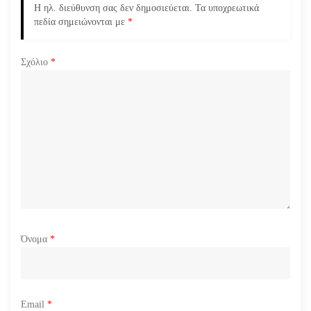
Η ηλ. διεύθυνση σας δεν δημοσιεύεται.
Τα υποχρεωτικά
ρ
πεδία σημειώνονται με
*
θ
Σχόλιο
*
ρ
ω
ν
Όνομα
*
Email
*