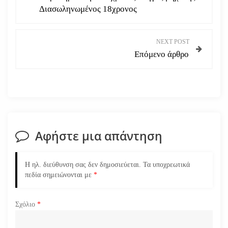
Διασωληνωμένος 18χρονος
ο
ή
NEXT POST
Επόμενο άρθρο
γ
η
σ
η
Αφήστε μια απάντηση
ά
Η ηλ. διεύθυνση σας δεν δημοσιεύεται.
Τα υποχρεωτικά
ρ
πεδία σημειώνονται με
*
θ
Σχόλιο
*
ρ