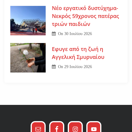
Νέο εργατικό δυστύχημα-
Νεκρός 59χρονος πατέρας
τριών παιδιών
On
30 Ιουλίου 2026
Εφυγε από τη ζωή η
Αγγελική Σμυρναίου
On
29 Ιουλίου 2026