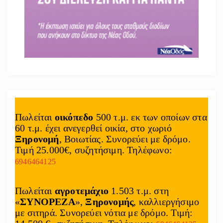
Πωλείται
οικόπεδο
500 τ.μ. εκ των οποίων στα
60 τ.μ. έχει ανεγερθεί οικία, στο χωριό
Ξηρονομή
, Βοιωτίας. Συνορεύει με δρόμο.
Τιμή 25.000€, συζητήσιμη. Τηλέφωνο:
6946464125
Πωλείται
αγροτεμάχιο
1.503 τ.μ. στη
«
ΣΥΝΟΡΕΖΑ
»,
Ξηρονομής
, καλλιεργήσιμο
με σιτηρά. Συνορεύει νότια με δρόμο. Τιμή: