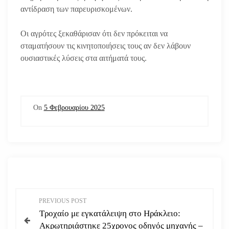
αντίδραση των παρευρισκομένων.
Οι αγρότες ξεκαθάρισαν ότι δεν πρόκειται να
σταματήσουν τις κινητοποιήσεις τους αν δεν λάβουν
ουσιαστικές λύσεις στα αιτήματά τους.
On
5 Φεβρουαρίου 2025
Π
PREVIOUS POST
Τροχαίο με εγκατάλειψη στο Ηράκλειο:
λ
Ακρωτηριάστηκε 25χρονος οδηγός μηχανής –