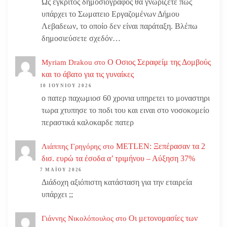
Ως έγκριτος δημοσιογράφος θα γνωρίζετε πως
υπάρχει το Σωματειο Εργαζομένων Δήμου
Λεβαδεων, το οποίο δεν είναι παράταξη. Βλέπω
δημοσιεύσετε σχεδόν…
Ο Οσιος Σεραφείμ της Δομβούς
Myriam Drakou
στο
και το άβατο για τις γυναίκες
10 ΙΟΥΝΊΟΥ 2026
ο πατερ παχωμιοσ 60 χρονια υπηρετει το μοναστηρι
τωρα χτυπησε το ποδι του και ειναι στο νοσοκομείο
περαστικά καλοκαρδε πατερ
METLEN: Ξεπέρασαν τα 2
Λιάππης Γρηγόρης
στο
δισ. ευρώ τα έσοδα α’ τριμήνου – Αύξηση 37%
7 ΜΑΪ́ΟΥ 2026
Διάδοχη αξιόπιστη κατάσταση για την εταιρεία
υπάρχει ;;
Οι μετονομασίες των
Γιάννης Νικολόπουλος
στο