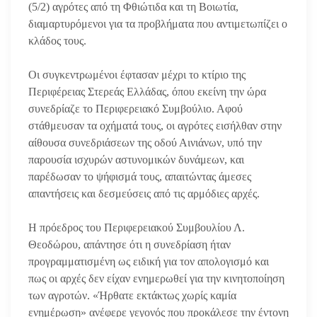
(5/2) αγρότες από τη Φθιώτιδα και τη Βοιωτία,
διαμαρτυρόμενοι για τα προβλήματα που αντιμετωπίζει ο
κλάδος τους.
Οι συγκεντρωμένοι έφτασαν μέχρι το κτίριο της
Περιφέρειας Στερεάς Ελλάδας, όπου εκείνη την ώρα
συνεδρίαζε το Περιφερειακό Συμβούλιο. Αφού
στάθμευσαν τα οχήματά τους, οι αγρότες εισήλθαν στην
αίθουσα συνεδριάσεων της οδού Αινιάνων, υπό την
παρουσία ισχυρών αστυνομικών δυνάμεων, και
παρέδωσαν το ψήφισμά τους, απαιτώντας άμεσες
απαντήσεις και δεσμεύσεις από τις αρμόδιες αρχές.
Η πρόεδρος του Περιφερειακού Συμβουλίου Λ.
Θεοδώρου, απάντησε ότι η συνεδρίαση ήταν
προγραμματισμένη ως ειδική για τον απολογισμό και
πως οι αρχές δεν είχαν ενημερωθεί για την κινητοποίηση
των αγροτών. «Ήρθατε εκτάκτως χωρίς καμία
ενημέρωση» ανέφερε γεγονός που προκάλεσε την έντονη